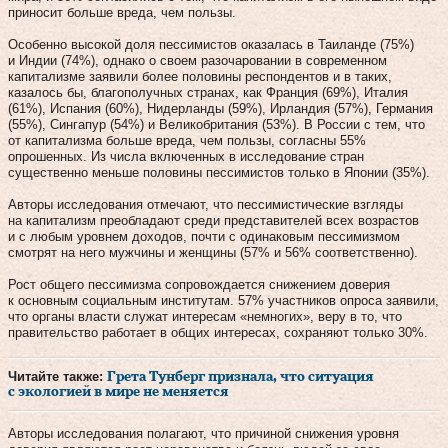
приносит больше вреда, чем пользы.
Особенно высокой доля пессимистов оказалась в Таиланде (75%)
и Индии (74%), однако о своем разочаровании в современном
капитализме заявили более половины респондентов и в таких,
казалось бы, благополучных странах, как Франция (69%), Италия
(61%), Испания (60%), Нидерланды (59%), Ирландия (57%), Германия
(55%), Сингапур (54%) и Великобритания (53%). В России с тем, что
от капитализма больше вреда, чем пользы, согласны 55%
опрошенных. Из числа включенных в исследование стран
существенно меньше половины пессимистов только в Японии (35%).
Авторы исследования отмечают, что пессимистические взгляды
на капитализм преобладают среди представителей всех возрастов
и с любым уровнем доходов, почти с одинаковым пессимизмом
смотрят на него мужчины и женщины (57% и 56% соответственно).
Рост общего пессимизма сопровождается снижением доверия
к основным социальным институтам. 57% участников опроса заявили,
что органы власти служат интересам «немногих», веру в то, что
правительство работает в общих интересах, сохраняют только 30%.
Читайте также:
Грета Тунберг признала, что ситуация
с экологией в мире не меняется
Авторы исследования полагают, что причиной снижения уровня