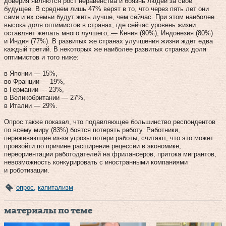
доверия являются рост неравенства и боязнь людей за свое
будущее. В среднем лишь 47% верят в то, что через пять лет они
сами и их семьи будут жить лучше, чем сейчас. При этом наиболее
высока доля оптимистов в странах, где сейчас уровень жизни
оставляет желать много лучшего, — Кения (90%), Индонезия (80%)
и Индия (77%). В развитых же странах улучшения жизни ждет едва
каждый третий. В некоторых же наиболее развитых странах доля
оптимистов и того ниже:
в Японии — 15%,
во Франции — 19%,
в Германии — 23%,
в Великобритании — 27%,
в Италии — 29%.
Опрос также показал, что подавляющее большинство респондентов
по всему миру (83%) боятся потерять работу. Работники,
переживающие из-за угрозы потери работы, считают, что это может
произойти по причине расширение рецессии в экономике,
переориентации работодателей на фрилансеров, притока мигрантов,
невозможность конкурировать с иностранными компаниями
и роботизации.
опрос
,
капитализм
материалы по теме