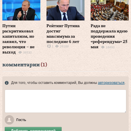
Путин
Рейтинг Путина
Рада не
раскритиковал
достиг
поддержала идею
капитализм, но
максимума за
проведения
заявил, что
последние 6 лет
«референдума» 25
1
26189
революция – не
мая
16493
выход
38532
комментарии
(1)
Для того, чтобы оставить комментарий, Вы должны
авторизоваться
.
Гость
Добавить комментарий