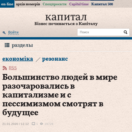
on-line
архів номерів
Спецпроекти
Capital time
Капитал 500
Бізнес починається з Капіталу
Войти
разделы
економіка
резонанс
RSS
Большинство людей в мире
разочаровались в
капитализме и с
пессимизмом смотрят в
будущее
21.01.2020 / 11:12
1
19729