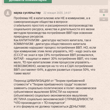
наука суспільству
22 января 2020, 14:07
0
Проблема НЕ в капитализме или НЕ в коммунизме, а в
самоорганизации общества в вопросе:
стабильного простого и расширенного воспроизводства
социального ресурса, качества и длительности его жизни
методом производства-потребления ВВП при освоении
природных ресурсов.
Как КАПИТАЛИЗМ - диктатура частного капитала, так и
КОММУНИЗМ - диктатура общественного капитала
одинаково нарушают процесс потребления ВВП. НО, если
при коммунизме этим легко управлять, НО - надо знать как
(СССР не знал и при 19% потребления ВВП розвалился,
КИТАЙ - нащупал и имеет 30% потребление ВВП, что тоже
мало, ТО при капитализме этим процессом управлять -
НЕВОЗМОЖНО, несмотря на то что в США потребление
ВВП составляет 64%, в других развитых странах 50%, что
также мало!
Переход ЦИВИЛИЗАЦИИ от "Теории прибавочной
стоимости" к "Теории прибавочного труда" позволит
заменить социально-политическое и полит-экономическое
субъективное мышление ВЛАСТИ на научное
(объективное) социально-экономическое мышление.
ИСТИНА социально-экономической СПРАВЕДЛИВОСТИ:
"ЧТО производится = ТО покупается"
и это формула не должна тормозиться ДЕНЬГАМИ.