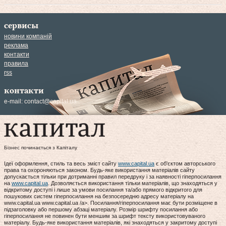
сервисы
новини компаній
реклама
контакти
правила
rss
контакти
e-mail:
contact@capital.ua
Бізнес починається з Капіталу
Ідеї оформлення, стиль та весь зміст сайту
www.capital.ua
є об'єктом авторського
права та охороняються законом. Будь-яке використання матеріалів сайту
допускається тільки при дотриманні правил передруку і за наявності гіперпосилання
на
www.capital.ua
. Дозволяється використання тільки матеріалів, що знаходяться у
відкритому доступі і лише за умови посилання та/або прямого відкритого для
пошукових систем гіперпосилання на безпосередню адресу матеріалу на
www.capital.ua www.capital.ua /a>. Посилання/гіперпосилання має бути розміщене в
підзаголовку або першому абзаці матеріалу. Розмір шрифту посилання або
гіперпосилання не повинен бути меншим за шрифт тексту використовуваного
матеріалу. Будь-яке використання матеріалів, які знаходяться у закритому доступі