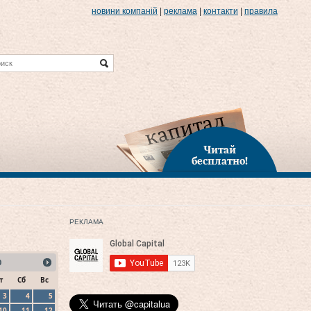
новини компаній
|
реклама
|
контакти
|
правила
Читай
бесплатно!
РЕКЛАМА
0
т
Сб
Вс
3
4
5
10
11
12