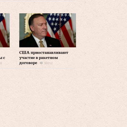
США приостанавливают
ы с
участие в ракетном
договоре
46
30212