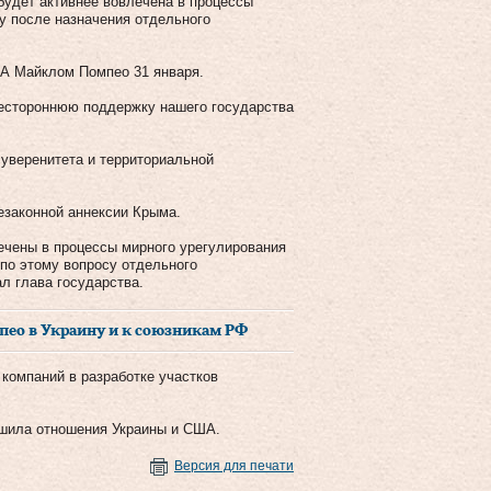
будет активнее вовлечена в процессы
у после назначения отдельного
ША Майклом Помпео 31 января.
естороннюю поддержку нашего государства
уверенитета и территориальной
езаконной аннексии Крыма.
ечены в процессы мирного урегулирования
по этому вопросу отдельного
л глава государства.
пео в Украину и к союзникам РФ
 компаний в разработке участков
дшила отношения Украины и США.
Версия для печати