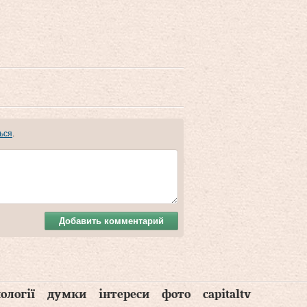
ься
.
Добавить комментарий
ології
думки
інтереси
фото
capitaltv