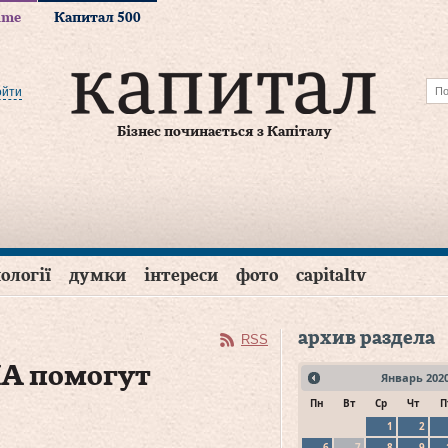
time
Капитал 500
ойти
Бізнес починається з Капіталу
ології
думки
інтереси
фото
capitaltv
архив раздела
RSS
ША помогут
Январь
202
Пн
Вт
Ср
Чт
П
1
2
6
7
8
9