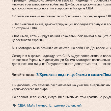
Президент Владимир Зеленский выразил надежду, что Америка 
мирного урегулирования войны на Донбассе и деоккупации Крым
должностного лица по этим вопросам в Госдепе США.
Об этом он заявил на совместном брифинге с госсекретарем С
«Это знаковый визит, демонстрирующий последовательную и вс
со стороны США.
США были, есть и будут нашим ключевым союзником в защите с
целостности Украины.
Мы благодарны за позицию относительно войны на Донбассе и н
Сегодня я выразил надежду, что США будут более активно вовл
на востоке Украины и деоккупации Крыма благодаря назначению 
должностного лица из Государственного департамента», — сказа
Читайте также:
В Кремле не видят проблемы в визите Пом
Он добавил, что Украина рассчитывает на участие американских
черноморского шельфа.
По словам Зеленского, ситуация с импичментом Трампа не уху
США
,
Майк Помпео
,
Владимир Зеленский