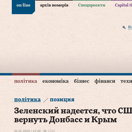
on-line
архів номерів
Спецпроекти
Capital 
В
політика
економіка
бізнес
фінанси
техн
політика
позиция
Зеленский надеется, что С
вернуть Донбасс и Крым
31.01.2020 / 12:34
8486