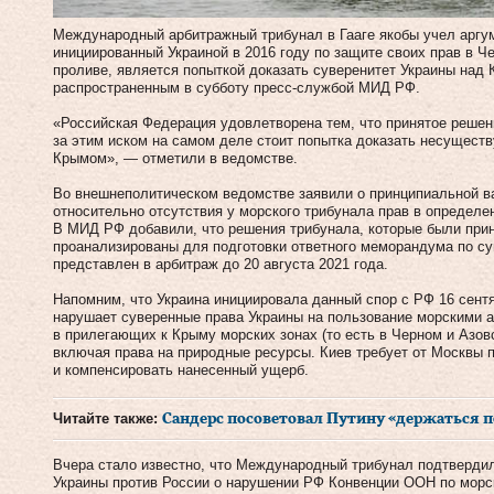
Международный арбитражный трибунал в Гааге якобы учел аргуме
инициированный Украиной в 2016 году по защите своих прав в Ч
проливе, является попыткой доказать суверенитет Украины над 
распространенным в субботу пресс-службой МИД РФ.
«Российская Федерация удовлетворена тем, что принятое реше
за этим иском на самом деле стоит попытка доказать несущест
Крымом», — отметили в ведомстве.
Во внешнеполитическом ведомстве заявили о принципиальной в
относительно отсутствия у морского трибунала прав в определ
В МИД РФ добавили, что решения трибунала, которые были при
проанализированы для подготовки ответного меморандума по с
представлен в арбитраж до 20 августа 2021 года.
Напомним, что Украина инициировала данный спор с РФ 16 сентя
нарушает суверенные права Украины на пользование морскими 
в прилегающих к Крыму морских зонах (то есть в Черном и Азов
включая права на природные ресурсы. Киев требует от Москвы 
и компенсировать нанесенный ущерб.
Читайте также:
Сандерс посоветовал Путину «держаться 
Вчера стало известно, что Международный трибунал подтверди
Украины против России о нарушении РФ Конвенции ООН по морск