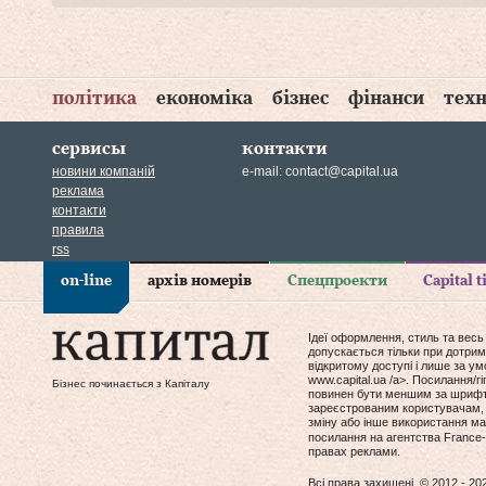
політика
економіка
бізнес
фінанси
техн
сервисы
контакти
новини компаній
e-mail:
contact@capital.ua
реклама
контакти
правила
rss
on-line
архів номерів
Спецпроекти
Capital 
Ідеї оформлення, стиль та весь
допускається тільки при дотрим
відкритому доступі і лише за у
www.capital.ua /a>. Посилання/
Бізнес починається з Капіталу
повинен бути меншим за шрифт т
зареєстрованим користувачам, 
зміну або інше використання мат
посилання на агентства France-
правах реклами.
Всі права захищені. © 2012 - 20