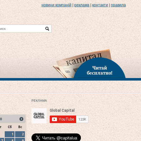
новини компаній
|
реклама
|
контакти
|
правила
Читай
бесплатно!
РЕКЛАМА
0
т
Сб
Вс
1
2
7
8
9