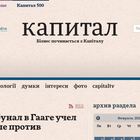
time
Капитал 500
ойти
Бізнес починається з Капіталу
ології
думки
інтереси
фото
capitaltv
архив раздела
RSS
унал в Гааге учел
Февраль
202
ле против
Пн
Вт
Ср
Чт
П
3
4
5
6