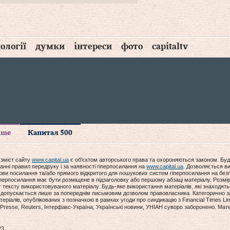
ології
думки
інтереси
фото
capitaltv
time
Капитал 500
 зміст сайту
www.capital.ua
є об'єктом авторського права та охороняються законом. Буд
анні правил передруку і за наявності гіперпосилання на
www.capital.ua
. Дозволяється ви
мови посилання та/або прямого відкритого для пошукових систем гіперпосилання на без
гіперпосилання має бути розміщене в підзаголовку або першому абзаці матеріалу. Розм
ексту використовуваного матеріалу. Будь-яке використання матеріалів, які знаходять
допускається лише за попереднім письмовим дозволом правовласника. Категорично за
еріалів, опублікованих з позначкою в рамках угоди про синдикацію з Financial Times Lim
Presse, Reuters, Інтерфакс-Україна, Українські новини, УНІАН суворо заборонено. Мат
23