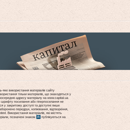
ь-яке використання матеріалів сайту
користання тільки матеріалів, що знаходяться у
посередню адресу матеріалу на www.capital.ua
ір шрифту посилання або гіперпосилання не
ся у закритому доступі та доступні лише
боронено передрук, копіювання, відтворення,
ited. Використання матеріалів, які містять
еріали, позначені знаком
публікуються на