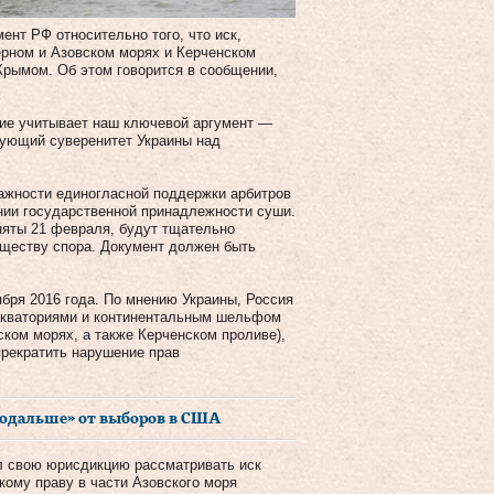
нт РФ относительно того, что иск,
ерном и Азовском морях и Керченском
Крымом. Об этом говорится в сообщении,
ние учитывает наш ключевой аргумент —
вующий суверенитет Украины над
ажности единогласной поддержки арбитров
ении государственной принадлежности суши.
няты 21 февраля, будут тщательно
уществу спора. Документ должен быть
бря 2016 года. По мнению Украины, Россия
акваториями и континентальным шельфом
ском морях, а также Керченском проливе),
прекратить нарушение прав
подальше» от выборов в США
л свою юрисдикцию рассматривать иск
ому праву в части Азовского моря