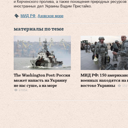
и Керченского пролива, а также похищения природных ресурсов
иностранных дел Украины Вадим Пристайко.
МИД РФ
,
Азовское море
материалы по теме
The Washington Post: Россия
МИД РФ: 150 американ
может напасть на Украину
военных находятся на 
не нас суше, а на море
востоке Украины
153
47654