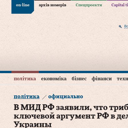
on-line
архів номерів
Спецпроекти
Capital 
В
політика
економіка
бізнес
фінанси
техн
політика
официально
В МИД РФ заявили, что триб
ключевой аргумент РФ в де
Украины