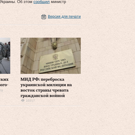
 Украины. Об этом
сообщил
министр
Версия для печати
ских
МИД РФ: переброска
юго-
украинской милиции на
восток страны чревата
78
гражданской войной
10217