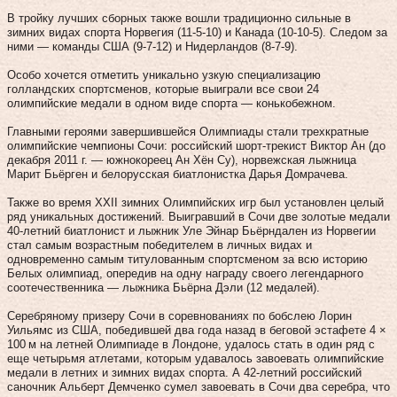
В тройку лучших сборных также вошли традиционно сильные в
зимних видах спорта Норвегия (11‑5‑10) и Канада (10‑10‑5). Следом за
ними — команды США (9‑7‑12) и Нидерландов (8‑7‑9).
Особо хочется отметить уникально узкую специализацию
голландских спортсменов, которые выиграли все свои 24
олимпийские медали в одном виде спорта — конькобежном.
Главными героями завершившейся Олимпиады стали трехкратные
олимпийские чемпионы Сочи: российский шорт-трекист Виктор Ан (до
декабря 2011 г. — южнокореец Ан Хён Су), норвежская лыжница
Марит Бьёрген и белорусская биатлонистка Дарья Домрачева.
Также во время XXII зимних Олимпийских игр был установлен целый
ряд уникальных достижений. Выигравший в Сочи две золотые медали
40‑летний биатлонист и лыжник Уле Эйнар Бьёрндален из Норвегии
стал самым возрастным победителем в личных видах и
одновременно самым титулованным спортсменом за всю историю
Белых олимпиад, опередив на одну награду своего легендарного
соотечественника — лыжника Бьёрна Дэли (12 медалей).
Серебряному призеру Сочи в соревнованиях по бобслею Лорин
Уильямс из США, победившей два года назад в беговой эстафете 4 ×
100 м на летней Олимпиаде в Лондоне, удалось стать в один ряд с
еще четырьмя атлетами, которым удавалось завоевать олимпийские
медали в летних и зимних видах спорта. А 42‑летний российский
саночник Альберт Демченко сумел завоевать в Сочи два серебра, что