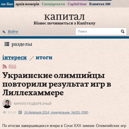
on-line
архів номерів
Спецпроекти
Capital time
Капитал 500
Бізнес починається з Капіталу
Войти
разделы
інтереси
итоги
RSS
Украинские олимпийцы
повторили результат игр в
Лиллехаммере
КИРИЛЛ ПОДБЕРЕЗНЫЙ
24 февраля 2014, понедельник, №031 (208)
30140
По итогам завершившихся вчера в Сочи XXII зимних Олимпийских игр