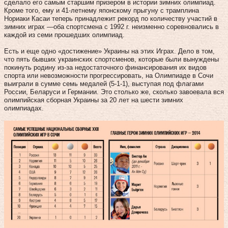
сделало его самым старшим призером в истории зимних олимпиад.
Кроме того, ему и 41‑летнему японскому прыгуну с трамплина
Нориаки Касаи теперь принадлежит рекорд по количеству участий в
зимних играх —оба спортсмена с 1992 г. неизменно соревновались в
каждой из семи прошедших олимпиад.
Есть и еще одно «достижение» Украины на этих Играх. Дело в том,
что пять бывших украинских спортсменов, которые были вынуждены
покинуть родину из‑за недостаточного финансирования их видов
спорта или невозможности прогрессировать, на Олимпиаде в Сочи
выиграли в сумме семь медалей (5‑1‑1), выступая под флагами
России, Беларуси и Германии. Это столько же, сколько завоевала вся
олимпийская сборная Украины за 20 лет на шести зимних
олимпиадах.