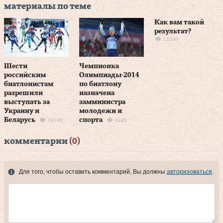
материалы по теме
Как вам такой
результат?
13180
Шести
Чемпионка
российским
Олимпиады-2014
биатлонистам
по биатлону
разрешили
назначена
выступать за
замминистра
Украину и
молодежи и
Беларусь
спорта
28790
9165
комментарии
(0)
Для того, чтобы оставить комментарий, Вы должны
авторизоваться
.