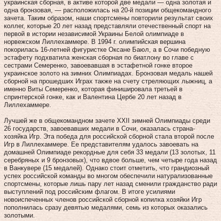
украинская сборная, в активе которой две медали — одна золотая и
одна бронзовая, — расположилась на 20‑й позиции общекомандного
зачета. Таким образом, наши спортсмены повторили результат своих
коллег, которые 20 лет назад представляли отечественный спорт на
первой в истории независимой Украины Белой олимпиаде в
норвежском Лиллехаммере. В 1994 г. олимпийская вершина
покорилась 16‑летней фигуристке Оксане Баюл, а в Сочи победную
эстафету подхватила женская сборная по биатлону во главе с
сестрами Семеренко, завоевавшая в эстафетной гонке второе
украинское золото на зимних Олимпиадах. Бронзовая медаль нашей
сборной на прошедших Играх также на счету стреляющих лыжниц, а
именно Виты Семеренко, которая финишировала третьей в
спринтерской гонке, как и Валентина Цербе 20 лет назад в
Лиллехаммере.
Лучшей же в общекомандном зачете XXII зимней Олимпиады среди
26 государств, завоевавших медали в Сочи, оказалась страна-
хозяйка Игр. Эта победа для российской сборной стала второй после
Игр в Лиллехаммере. Ее представителям удалось завоевать на
домашней Олимпиаде рекордные для себя 33 медали (13 золотых, 11
серебряных и 9 бронзовых), что вдвое больше, чем четыре года назад
в Ванкувере (15 медалей). Однако стоит отметить, что грандиозный
успех российской команды во многом обеспечили натурализованные
спортсмены, которые лишь пару лет назад сменили гражданство ради
выступлений под российским флагом. В итоге усилиями
новоиспеченных членов российской сборной копилка хозяйки Игр
пополнилась сразу девятью медалями, семь из которых оказались
золотыми.