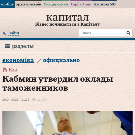
on-line
архів номерів
Спецпроекти
Capital time
Капитал 500
Бізнес починається з Капіталу
Войти
разделы
економіка
официально
RSS
Кабмин утвердил оклады
таможенников
29.04.2020 / 11:23
12906