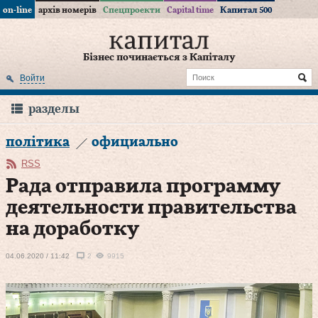
on-line
архів номерів
Спецпроекти
Capital time
Капитал 500
Бізнес починається з Капіталу
Войти
разделы
політика
официально
RSS
Рада отправила программу
деятельности правительства
на доработку
04.06.2020 / 11:42
2
9915