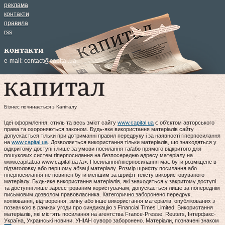
реклама
контакти
правила
rss
контакти
e-mail:
contact@capital.ua
Бізнес починається з Капіталу
Ідеї оформлення, стиль та весь зміст сайту
www.capital.ua
є об'єктом авторського
права та охороняються законом. Будь-яке використання матеріалів сайту
допускається тільки при дотриманні правил передруку і за наявності гіперпосилання
на
www.capital.ua
. Дозволяється використання тільки матеріалів, що знаходяться у
відкритому доступі і лише за умови посилання та/або прямого відкритого для
пошукових систем гіперпосилання на безпосередню адресу матеріалу на
www.capital.ua www.capital.ua /a>. Посилання/гіперпосилання має бути розміщене в
підзаголовку або першому абзаці матеріалу. Розмір шрифту посилання або
гіперпосилання не повинен бути меншим за шрифт тексту використовуваного
матеріалу. Будь-яке використання матеріалів, які знаходяться у закритому доступі
та доступні лише зареєстрованим користувачам, допускається лише за попереднім
письмовим дозволом правовласника. Категорично заборонено передрук,
копіювання, відтворення, зміну або інше використання матеріалів, опублікованих з
позначкою в рамках угоди про синдикацію з Financial Times Limited. Використання
матеріалів, які містять посилання на агентства France-Presse, Reuters, Інтерфакс-
Україна, Українські новини, УНІАН суворо заборонено. Матеріали, позначені знаком