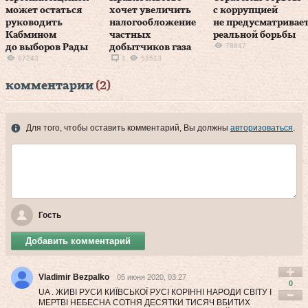
может остаться
хочет увеличить
с коррупцией
руководить
налогообложение
не предусматривае
Кабмином
частных
реальной борьбы
78847
до выборов Рады
добытчиков газа
67243
1
51513
комментарии
(2)
Для того, чтобы оставить комментарий, Вы должны
авторизоваться
.
Гость
Добавить комментарий
Vladimir Bezpalko
05 июня 2020, 03:27
0
UA . ЖИВІ РУСИ КИЇВСЬКОЇ РУСІ КОРІННІ НАРОДИ СВІТУ І
МЕРТВІ НЕБЕСНА СОТНЯ ДЕСЯТКИ ТИСЯЧ ВБИТИХ