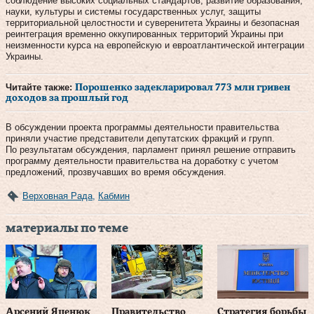
соблюдение высоких социальных стандартов, развитие образования,
науки, культуры и системы государственных услуг, защиты
территориальной целостности и суверенитета Украины и безопасная
реинтеграция временно оккупированных территорий Украины при
неизменности курса на европейскую и евроатлантической интеграции
Украины.
Читайте также:
Порошенко задекларировал 773 млн гривен
доходов за прошлый год
В обсуждении проекта программы деятельности правительства
приняли участие представители депутатских фракций и групп.
По результатам обсуждения, парламент принял решение отправить
программу деятельности правительства на доработку с учетом
предложений, прозвучавших во время обсуждения.
Верховная Рада
,
Кабмин
материалы по теме
Арсений Яценюк
Правительство
Cтратегия борьбы