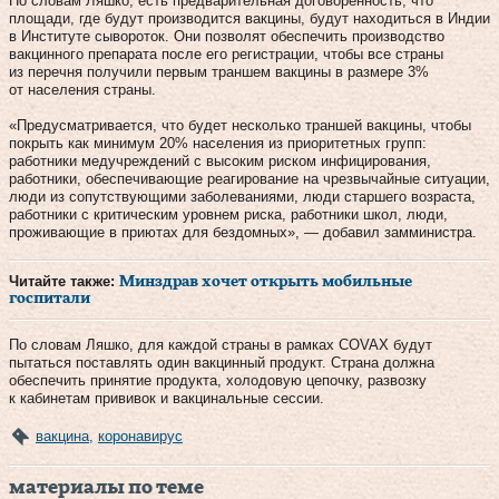
По словам Ляшко, есть предварительная договоренность, что
площади, где будут производится вакцины, будут находиться в Индии
в Институте сывороток. Они позволят обеспечить производство
вакцинного препарата после его регистрации, чтобы все страны
из перечня получили первым траншем вакцины в размере 3%
от населения страны.
«Предусматривается, что будет несколько траншей вакцины, чтобы
покрыть как минимум 20% населения из приоритетных групп:
работники медучреждений с высоким риском инфицирования,
работники, обеспечивающие реагирование на чрезвычайные ситуации,
люди из сопутствующими заболеваниями, люди старшего возраста,
работники с критическим уровнем риска, работники школ, люди,
проживающие в приютах для бездомных», — добавил замминистра.
Читайте также:
Минздрав хочет открыть мобильные
госпитали
По словам Ляшко, для каждой страны в рамках COVAX будут
пытаться поставлять один вакцинный продукт. Страна должна
обеспечить принятие продукта, холодовую цепочку, развозку
к кабинетам прививок и вакцинальные сессии.
вакцина
,
коронавирус
материалы по теме