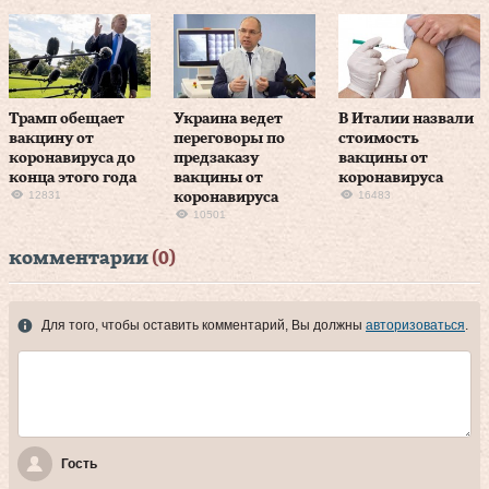
Трамп обещает
Украина ведет
В Италии назвали
вакцину от
переговоры по
стоимость
коронавируса до
предзаказу
вакцины от
конца этого года
вакцины от
коронавируса
12831
16483
коронавируса
10501
комментарии
(0)
Для того, чтобы оставить комментарий, Вы должны
авторизоваться
.
Гость