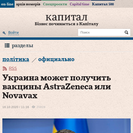
on-line
архів номерів
Спецпроекти
Capital time
Капитал 500
Бізнес починається з Капіталу
Войти
разделы
політика
официально
RSS
Украина может получить
вакцины AstraZeneca или
Novavax
16.10.2020 / 11:16
20828