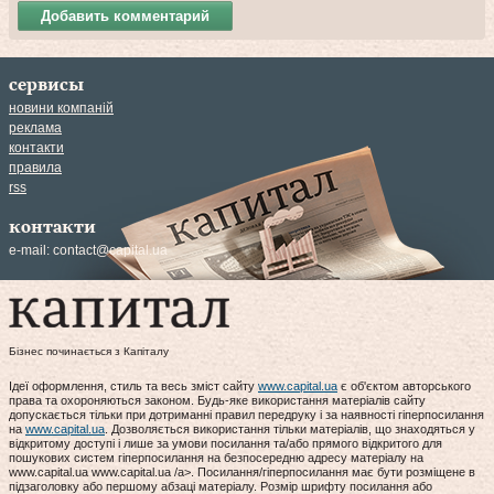
Добавить комментарий
сервисы
новини компаній
реклама
контакти
правила
rss
контакти
e-mail:
contact@capital.ua
Бізнес починається з Капіталу
Ідеї оформлення, стиль та весь зміст сайту
www.capital.ua
є об'єктом авторського
права та охороняються законом. Будь-яке використання матеріалів сайту
допускається тільки при дотриманні правил передруку і за наявності гіперпосилання
на
www.capital.ua
. Дозволяється використання тільки матеріалів, що знаходяться у
відкритому доступі і лише за умови посилання та/або прямого відкритого для
пошукових систем гіперпосилання на безпосередню адресу матеріалу на
www.capital.ua www.capital.ua /a>. Посилання/гіперпосилання має бути розміщене в
підзаголовку або першому абзаці матеріалу. Розмір шрифту посилання або