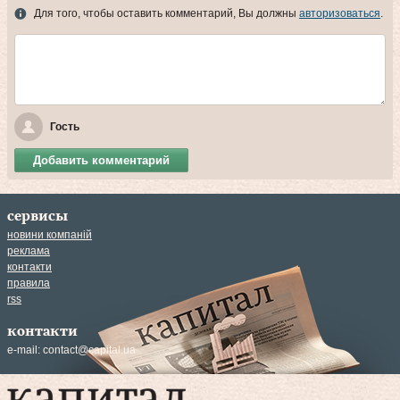
Для того, чтобы оставить комментарий, Вы должны
авторизоваться
.
Гость
Добавить комментарий
сервисы
новини компаній
реклама
контакти
правила
rss
контакти
e-mail:
contact@capital.ua