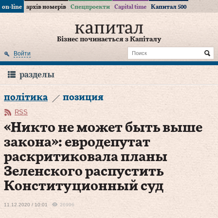
on-line
архів номерів
Спецпроекти
Capital time
Капитал 500
Бізнес починається з Капіталу
Войти
разделы
політика
позиция
RSS
«Никто не может быть выше
закона»: евродепутат
раскритиковала планы
Зеленского распустить
Конституционный суд
11.12.2020 / 10:01
26996