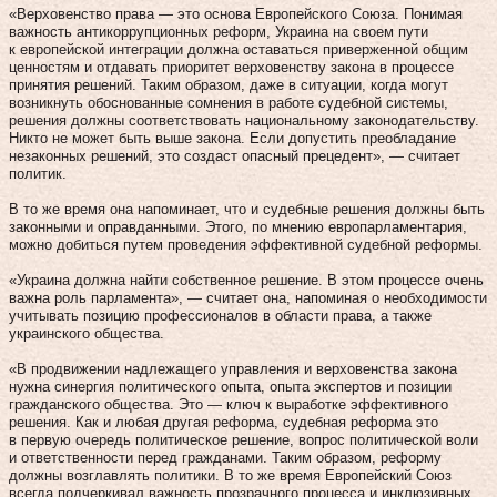
«Верховенство права — это основа Европейского Союза. Понимая
важность антикоррупционных реформ, Украина на своем пути
к европейской интеграции должна оставаться приверженной общим
ценностям и отдавать приоритет верховенству закона в процессе
принятия решений. Таким образом, даже в ситуации, когда могут
возникнуть обоснованные сомнения в работе судебной системы,
решения должны соответствовать национальному законодательству.
Никто не может быть выше закона. Если допустить преобладание
незаконных решений, это создаст опасный прецедент», — считает
политик.
В то же время она напоминает, что и судебные решения должны быть
законными и оправданными. Этого, по мнению европарламентария,
можно добиться путем проведения эффективной судебной реформы.
«Украина должна найти собственное решение. В этом процессе очень
важна роль парламента», — считает она, напоминая о необходимости
учитывать позицию профессионалов в области права, а также
украинского общества.
«В продвижении надлежащего управления и верховенства закона
нужна синергия политического опыта, опыта экспертов и позиции
гражданского общества. Это — ключ к выработке эффективного
решения. Как и любая другая реформа, судебная реформа это
в первую очередь политическое решение, вопрос политической воли
и ответственности перед гражданами. Таким образом, реформу
должны возглавлять политики. В то же время Европейский Союз
всегда подчеркивал важность прозрачного процесса и инклюзивных