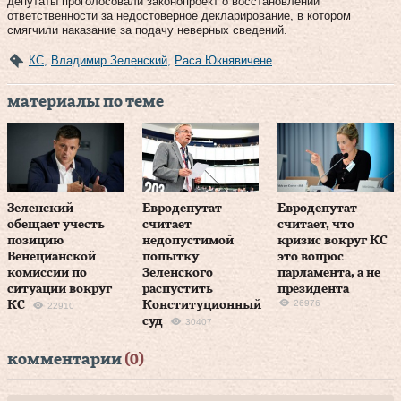
депутаты проголосовали законопроект о восстановлении
ответственности за недостоверное декларирование, в котором
смягчили наказание за подачу неверных сведений.
КС
,
Владимир Зеленский
,
Раса Юкнявичене
материалы по теме
Зеленский
Евродепутат
Евродепутат
обещает учесть
считает
считает, что
позицию
недопустимой
кризис вокруг КС
Венецианской
попытку
это вопрос
комиссии по
Зеленского
парламента, а не
ситуации вокруг
распустить
президента
26976
КС
Конституционный
22910
суд
30407
комментарии
(0)