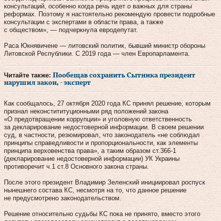
консультаций, особенно когда речь идет о важных для страны
реформах. Поэтому я настоятельно рекомендую провести подробные
консультации с экспертами в области права, а также
с обществом», — подчеркнула евродепутат.
Раса Юкнявичене — литовский политик, бывший министр обороны
Литовской Республики. С 2019 года — член Европарламента.
Читайте также:
Пообещав сохранить Сытника президент
нарушил закон, - эксперт
Как сообщалось, 27 октября 2020 года КС принял решение, которым
признал неконстититуционными ряд положений закона
«О предотвращении коррупции» и уголовную ответственность
за декларирование недостоверной информации. В своем решении
суд, в частности, резюмировал, что законодатель «не соблюдал
принципы справедливости и пропорциональности, как элементы
принципа верховенства права», а таким образом ст.366-1
(декларирование недостоверной информации) УК Украины
противоречит ч.1 ст.8 Основного закона страны.
После этого президент Владимир Зеленский инициировал роспуск
нынешнего состава КС, несмотря на то, что данное решение
не предусмотрено законодательством.
Решение относительно судьбы КС пока не принято, вместо этого