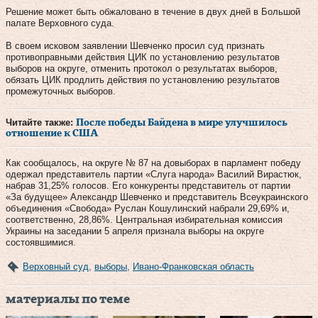
Решение может быть обжаловано в течение в двух дней в Большой
палате Верховного суда.
В своем исковом заявлении Шевченко просил суд признать
противоправными действия ЦИК по установлению результатов
выборов на округе, отменить протокол о результатах выборов,
обязать ЦИК продлить действия по установлению результатов
промежуточных выборов.
Читайте также:
После победы Байдена в мире улучшилось
отношение к США
Как сообщалось, на округе № 87 на довыборах в парламент победу
одержал представитель партии «Слуга народа» Василий Вирастюк,
набрав 31,25% голосов. Его конкуренты представитель от партии
«За будущее» Александр Шевченко и представитель Всеукраинского
объединения «Свобода» Руслан Кошулинский набрали 29,69% и,
соответственно, 28,86%. Центральная избирательная комиссия
Украины на заседании 5 апреля признала выборы на округе
состоявшимися.
Верховный суд
,
выборы
,
Ивано-Франковская область
материалы по теме