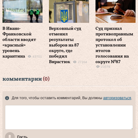
В Ивано-
Верховный суд
Суд признал
Франковской
отменил
противоправным
области вводят
результаты
протокол об
«красный»
выборов на 87
установлении
уровень
округе, где
итогов
карантина
победил
голосования на
43701
Вирастюк
округе №87
27204
23578
комментарии
(0)
Для того, чтобы оставить комментарий, Вы должны
авторизоваться
.
Гость