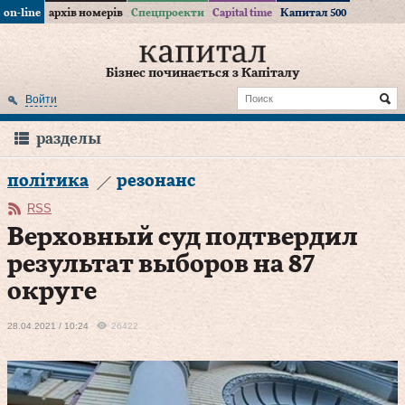
on-line
архів номерів
Спецпроекти
Capital time
Капитал 500
Бізнес починається з Капіталу
Войти
разделы
політика
резонанс
RSS
Верховный суд подтвердил
результат выборов на 87
округе
28.04.2021 / 10:24
26422