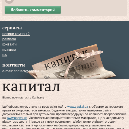
Добавить комментарий
сервисы
новини компаній
реклама
контакти
правила
rss
контакти
e-mail:
contact@capital.ua
Бізнес починається з Капіталу
Ідеї оформлення, стиль та весь зміст сайту
www.capital.ua
є об'єктом авторського
права та охороняються законом. Будь-яке використання матеріалів сайту
допускається тільки при дотриманні правил передруку і за наявності гіперпосилання
на
www.capital.ua
. Дозволяється використання тільки матеріалів, що знаходяться у
відкритому доступі і лише за умови посилання та/або прямого відкритого для
пошукових систем гіперпосилання на безпосередню адресу матеріалу на