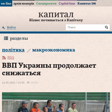
on-line
архів номерів
Спецпроекти
Capital time
Капитал 500
Бізнес починається з Капіталу
Войти
разделы
політика
макроэкономика
RSS
ВВП Украины продолжает
снижаться
14.05.2021 / 15:55
25631