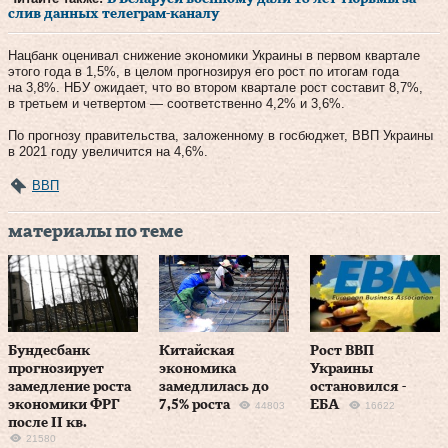
слив данных телеграм-каналу
Нацбанк оценивал снижение экономики Украины в первом квартале
этого года в 1,5%, в целом прогнозируя его рост по итогам года
на 3,8%. НБУ ожидает, что во втором квартале рост составит 8,7%,
в третьем и четвертом — соответственно 4,2% и 3,6%.
По прогнозу правительства, заложенному в госбюджет, ВВП Украины
в 2021 году увеличится на 4,6%.
ВВП
материалы по теме
Бундесбанк
Китайская
Рост ВВП
прогнозирует
экономика
Украины
замедление роста
замедлилась до
остановился -
экономики ФРГ
7,5% роста
ЕБА
44803
16622
после II кв.
21580