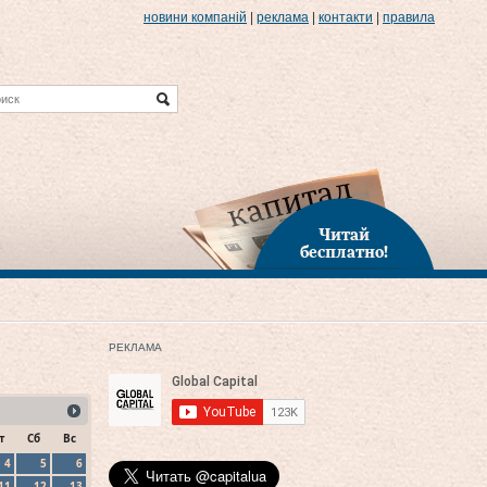
новини компаній
|
реклама
|
контакти
|
правила
Читай
бесплатно!
РЕКЛАМА
т
Сб
Вс
4
5
6
11
12
13