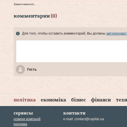
Завантаження...
комментарии
(0)
Для того, чтобы оставить комментарий, Вы должны
авторизоват
Гость
політика
економіка
бізнес
фінанси
техн
сервисы
контакти
новини компаній
e-mail:
contact@capital.ua
реклама