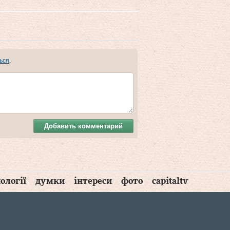
ься
.
Добавить комментарий
ології
думки
інтереси
фото
capitaltv