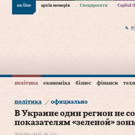
on-line
архів номерів
Спецпроекти
Capital 
В
політика
економіка
бізнес
фінанси
техн
політика
официально
В Украине один регион не с
показателям «зеленой» зон
28.06.2021 / 10:37
18902