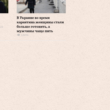
В Украине во время
карантина женщины стали
больше готовить, а
623
мужчины чаще пить
13454