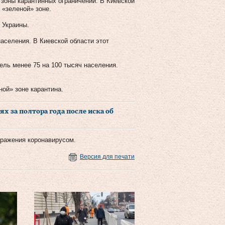
 зоны карантинных ограничений. В Киевской
 «зеленой» зоне.
 Украины.
аселения. В Киевской области этот
ель менее 75 на 100 тысяч населения.
ной» зоне карантина.
х за полтора года после иска об
аражения коронавирусом.
Версия для печати