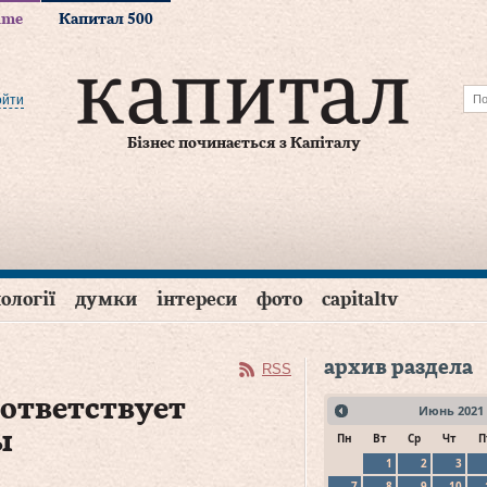
time
Капитал 500
ойти
Бізнес починається з Капіталу
ології
думки
інтереси
фото
capitaltv
архив раздела
RSS
оответствует
Июнь
2021
ы
Пн
Вт
Ср
Чт
П
1
2
3
7
8
9
10