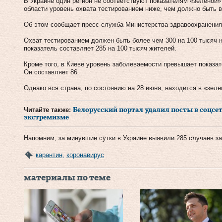
В Украине один регион не соответствуют показателям «зеленой»
области уровень охвата тестированием ниже, чем должно быть в
Об этом сообщает пресс-служба Министерства здравоохранения
Охват тестированием должен быть более чем 300 на 100 тысяч н
показатель составляет 285 на 100 тысяч жителей.
Кроме того, в Киеве уровень заболеваемости превышает показат
Он составляет 86.
Однако вся страна, по состоянию на 28 июня, находится в «зеле
Читайте также:
Белорусский портал удалил посты в соцсетя
экстремизме
Напомним, за минувшие сутки в Украине выявили 285 случаев з
карантин
,
коронавирус
материалы по теме