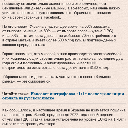
поскольку он значительно экологичнее и экономичнее, чем
бензиновые или дизельные машины, а во-вторых, нам очень важно
усилить энергетическую независимость Украины » — написал
он на своей странице в Facebook.
По его словам, Украина в настоящее время на 60% зависима
от импорта бензина, на 80% — от импорта пропан-бутана (LPG)
и на 90% — от импорта дизеля, но добывает 70% потребляемого
в стране метана и имеет более 500 млрд куб. м подтвержденных
запасов природного газа.
Горват напомнил, что мировой рынок производства электромобилей
и их комплектующих стремительно растет: только за последние два
года объем вложенных и анонсированных инвестиций
в строительство электротранспорта достиг почти $180 млрд.
«Украина может и должна стать частью этого нового большого
рынка», — резюмировал он.
Читайте также:
Нацсовет оштрафовал «1+1» после трансляции
сериала на русском языке
Как сообщалось, в настоящее время в Украине не взимается пошлина
на ввоз электромобилей, продлено до 2022 года освобождение
от уплаты НДС, ставка акциза установлена на уровне EUR1 на 1 кВт/ч
емкости электроаккумулятора.