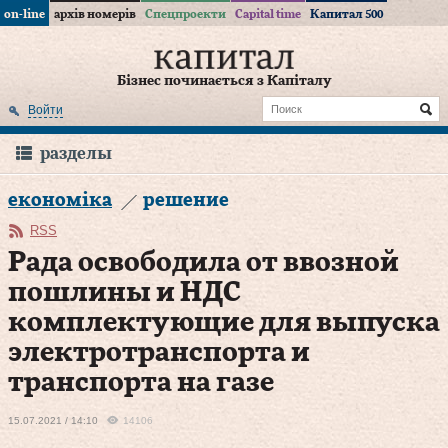
on-line
архів номерів
Спецпроекти
Capital time
Капитал 500
Бізнес починається з Капіталу
Войти
разделы
економіка
решение
RSS
Рада освободила от ввозной
пошлины и НДС
комплектующие для выпуска
электротранспорта и
транспорта на газе
15.07.2021 / 14:10
14106