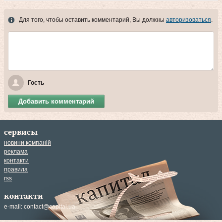
Для того, чтобы оставить комментарий, Вы должны
авторизоваться
.
Гость
Добавить комментарий
сервисы
новини компаній
реклама
контакти
правила
rss
контакти
e-mail:
contact@capital.ua