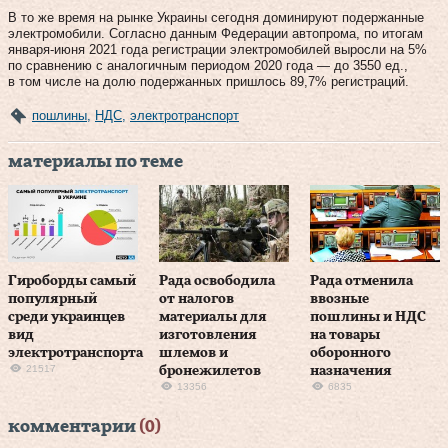
В то же время на рынке Украины сегодня доминируют подержанные
электромобили. Согласно данным Федерации автопрома, по итогам
января-июня 2021 года регистрации электромобилей выросли на 5%
по сравнению с аналогичным периодом 2020 года — до 3550 ед.,
в том числе на долю подержанных пришлось 89,7% регистраций.
пошлины
,
НДС
,
электротранспорт
материалы по теме
Гироборды самый
Рада освободила
Рада отменила
популярный
от налогов
ввозные
среди украинцев
материалы для
пошлины и НДС
вид
изготовления
на товары
электротранспорта
шлемов и
оборонного
21517
бронежилетов
назначения
13356
6835
комментарии
(0)