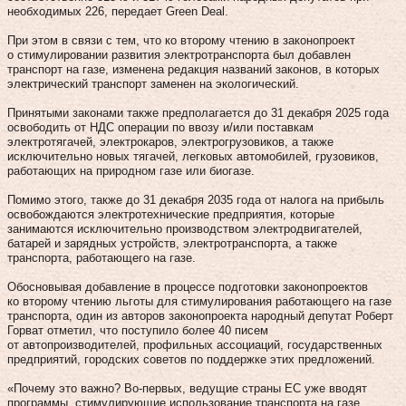
необходимых 226, передает Green Deal.
При этом в связи с тем, что ко второму чтению в законопроект
о стимулировании развития электротранспорта был добавлен
транспорт на газе, изменена редакция названий законов, в которых
электрический транспорт заменен на экологический.
Принятыми законами также предполагается до 31 декабря 2025 года
освободить от НДС операции по ввозу и/или поставкам
электротягачей, электрокаров, электрогрузовиков, а также
исключительно новых тягачей, легковых автомобилей, грузовиков,
работающих на природном газе или биогазе.
Помимо этого, также до 31 декабря 2035 года от налога на прибыль
освобождаются электротехнические предприятия, которые
занимаются исключительно производством электродвигателей,
батарей и зарядных устройств, электротранспорта, а также
транспорта, работающего на газе.
Обосновывая добавление в процессе подготовки законопроектов
ко второму чтению льготы для стимулирования работающего на газе
транспорта, один из авторов законопроекта народный депутат Роберт
Горват отметил, что поступило более 40 писем
от автопроизводителей, профильных ассоциаций, государственных
предприятий, городских советов по поддержке этих предложений.
«Почему это важно? Во-первых, ведущие страны ЕС уже вводят
программы, стимулирующие использование транспорта на газе,