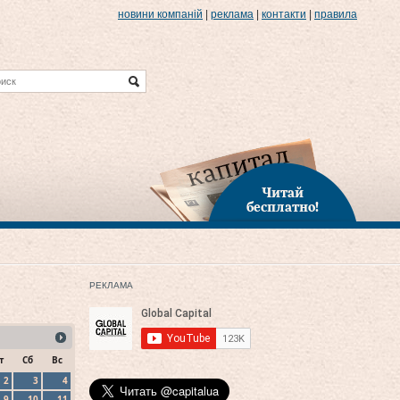
новини компаній
|
реклама
|
контакти
|
правила
Читай
бесплатно!
РЕКЛАМА
т
Сб
Вс
2
3
4
9
10
11