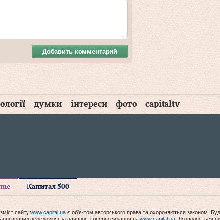
Добавить комментарий
ології
думки
інтереси
фото
capitaltv
time
Капитал 500
 зміст сайту
www.capital.ua
є об'єктом авторського права та охороняються законом. Буд
анні правил передруку і за наявності гіперпосилання на
www.capital.ua
. Дозволяється ви