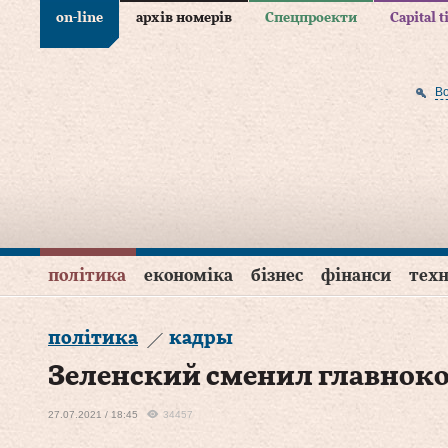
on-line
архів номерів
Спецпроекти
Capital 
В
політика
економіка
бізнес
фінанси
техн
політика
кадры
Зеленский сменил главно
27.07.2021 / 18:45
34457