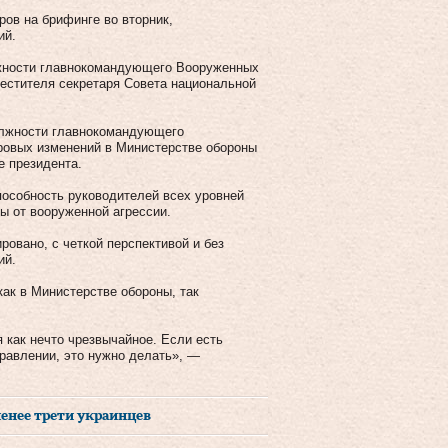
ов на брифинге во вторник,
ий.
олжности главнокомандующего Вооруженных
естителя секретаря Совета национальной
олжности главнокомандующего
ровых изменений в Министерстве обороны
е президента.
пособность руководителей всех уровней
ы от вооруженной агрессии.
овано, с четкой перспективой и без
ий.
как в Министерстве обороны, так
 как нечто чрезвычайное. Если есть
равлении, это нужно делать», —
менее трети украинцев