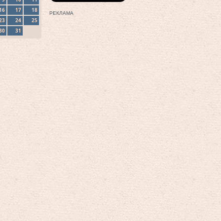
16
17
18
РЕКЛАМА
23
24
25
30
31