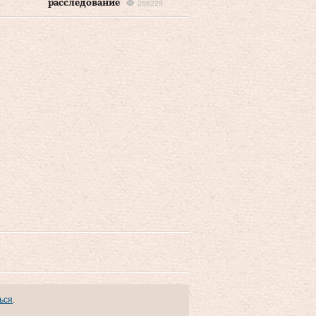
расследование
266229
ься
.