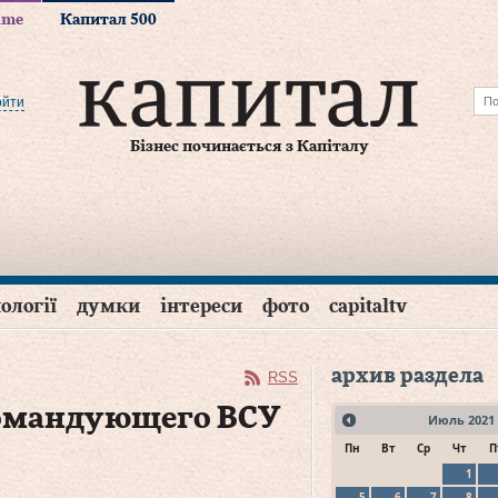
time
Капитал 500
ойти
Бізнес починається з Капіталу
ології
думки
інтереси
фото
capitaltv
архив раздела
RSS
командующего ВСУ
Июль
2021
Пн
Вт
Ср
Чт
П
1
5
6
7
8