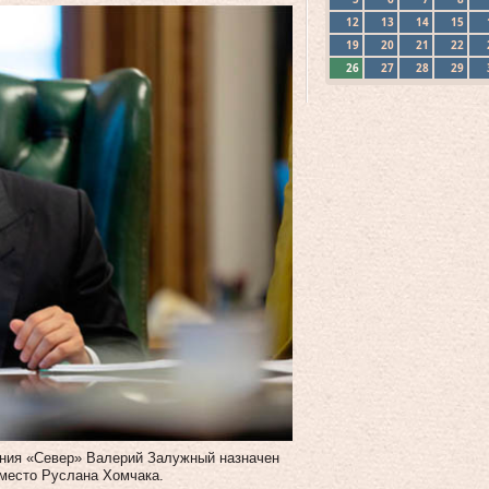
12
13
14
15
19
20
21
22
26
27
28
29
ания «Север» Валерий Залужный назначен
место Руслана Хомчака.