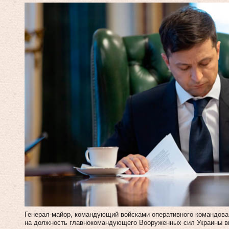
Генерал-майор, командующий войсками оперативного командов
на должность главнокомандующего Вооруженных сил Украины в