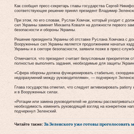
Как сообщил пресс-секретарь главы государства Сергей Никифор
соответствующее решение принял президент Владимир Зеленск
При этом, по его словам, Руслан Хомчак, который уходит с д
сил Украины заменит Михаила Коваля на должности первого зам
безопасности и обороны Украины.
Решение президента Украины об отставке Руслана Хомчака с д
Вооруженных сил Украины является продолжением начатых кад
Украины и в секторе безопасности, заявили позже в пресс-служб
Отмечается, что президент считает безусловным приоритетом с
полностью выполнять задания, необходимые для защиты Украин
«Сфера обороны должна функционировать стабильно, скоординир
недоразумений между руководителями», — подчеркнул Зеленск
Глава государства отметил, что следует активизировать работу 
и в Вооруженных силах.
«Ротации или замена руководителей не должны рассматриваться
необходимость изменить руководящий взгляд на конкретном нап
подчеркнул Зеленский.
Читайте также:
За Зеленского уже готовы проголосовать 