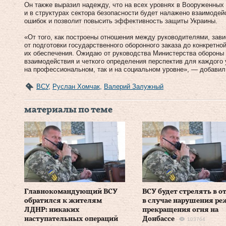
Он также выразил надежду, что на всех уровнях в Вооруженных
и в структурах сектора безопасности будет налажено взаимодей
ошибок и позволит повысить эффективность защиты Украины.
«От того, как построены отношения между руководителями, зав
от подготовки государственного оборонного заказа до конкретн
их обеспечения. Ожидаю от руководства Министерства обороны
взаимодействия и четкого определения перспектив для каждого 
на профессиональном, так и на социальном уровне», — добавил 
ВСУ
,
Руслан Хомчак
,
Валерий Залужный
материалы по теме
Главнокомандующий ВСУ
ВСУ будет стрелять в о
обратился к жителям
в случае нарушения р
ЛДНР: никаких
прекращения огня на
наступательных операций
Донбассе
103764