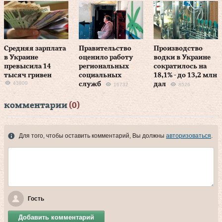
Средняя зарплата
Правительство
Производство
в Украине
оценило работу
водки в Украине
превысила 14
региональных
сократилось на
тысяч гривен
социальных
18,1% - до 13,2 млн
43800
служб
дал
16732
8526
комментарии
(0)
Для того, чтобы оставить комментарий, Вы должны
авторизоваться
.
Гость
Добавить комментарий