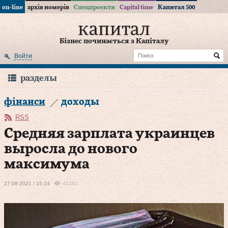
on-line
архів номерів
Спецпроекти
Capital time
Капитал 500
Бізнес починається з Капіталу
Войти
разделы
фінанси
доходы
RSS
Средняя зарплата украинцев
выросла до нового
максимума
27.08.2021 / 15:14
44281