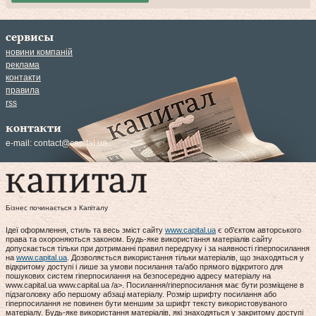
сервисы
новини компаній
реклама
контакти
правила
rss
контакти
e-mail:
contact@capital.ua
Бізнес починається з Капіталу
Ідеї оформлення, стиль та весь зміст сайту
www.capital.ua
є об'єктом авторського
права та охороняються законом. Будь-яке використання матеріалів сайту
допускається тільки при дотриманні правил передруку і за наявності гіперпосилання
на
www.capital.ua
. Дозволяється використання тільки матеріалів, що знаходяться у
відкритому доступі і лише за умови посилання та/або прямого відкритого для
пошукових систем гіперпосилання на безпосередню адресу матеріалу на
www.capital.ua www.capital.ua /a>. Посилання/гіперпосилання має бути розміщене в
підзаголовку або першому абзаці матеріалу. Розмір шрифту посилання або
гіперпосилання не повинен бути меншим за шрифт тексту використовуваного
матеріалу. Будь-яке використання матеріалів, які знаходяться у закритому доступі