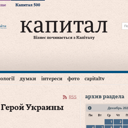
time
Капитал 500
ойти
Бізнес починається з Капіталу
ології
думки
інтереси
фото
capitaltv
архив раздела
RSS
 Герой Украины
Декабрь
202
Пн
Вт
Ср
Чт
П
1
2
6
7
8
9