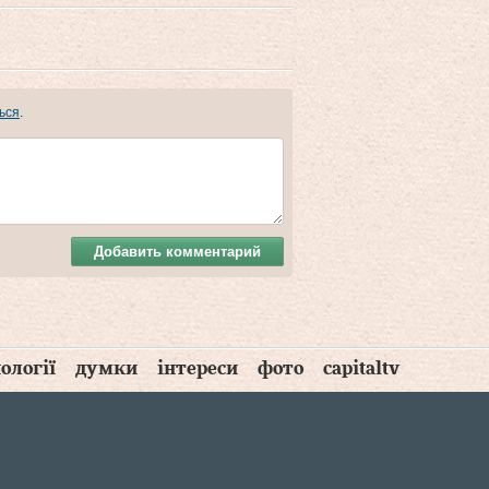
ься
.
Добавить комментарий
ології
думки
інтереси
фото
capitaltv