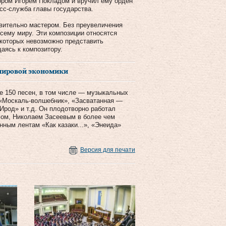
ором Игорем Покладом и вручил ему орден
сс-служба главы государства.
вительно мастером. Без преувеличения
сему миру. Эти композиции относятся
 которых невозможно представить
аясь к композитору.
 мировой экономики
е 150 песен, в том числе — музыкальных
 «Москаль-волшебник», «Засватанная —
Ирод» и т.д. Он плодотворно работал
ом, Николаем Засеевым в более чем
ным лентам «Как казаки...», «Энеида»
Версия для печати