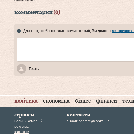
комментарии
(0)
Для того, чтобы оставить комментарий, Вы должны
авторизоват
Гость
політика
економіка
бізнес
фінанси
техн
сервисы
контакти
новини компаній
e-mail:
contact@capital.ua
реклама
контакти