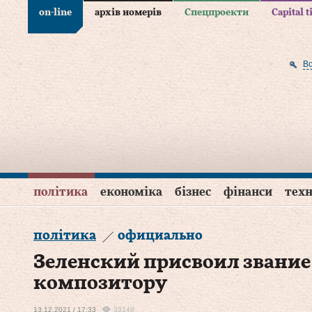
on-line
архів номерів
Спецпроекти
Capital 
В
політика
економіка
бізнес
фінанси
техн
політика
официально
Зеленский присвоил звание
композитору
13.12.2021 / 17:33
33148