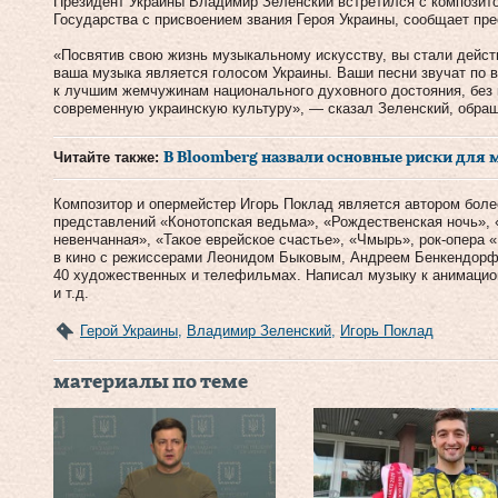
Президент Украины Владимир Зеленский встретился с композит
Государства с присвоением звания Героя Украины, сообщает пре
«Посвятив свою жизнь музыкальному искусству, вы стали дейст
ваша музыка является голосом Украины. Ваши песни звучат по в
к лучшим жемчужинам национального духовного достояния, без
современную украинскую культуру», — сказал Зеленский, обращ
Читайте также:
В Bloomberg назвали основные риски для
Композитор и опермейстер Игорь Поклад является автором боле
представлений «Конотопская ведьма», «Рождественская ночь»,
невенчанная», «Такое еврейское счастье», «Чмырь», рок-опера «
в кино с режиссерами Леонидом Быковым, Андреем Бенкендорф
40 художественных и телефильмах. Написал музыку к анимацион
и т.д.
Герой Украины
,
Владимир Зеленский
,
Игорь Поклад
материалы по теме