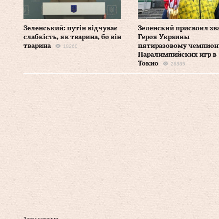
Зеленський: путін відчуває
Зеленский присвоил зв
слабкість, як тварина, бо він
Героя Украины
тварина
пятиразовому чемпион
18260
Паралимпийских игр в
Токио
26885
Завантаження...