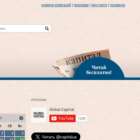
новини компаній
|
реклама
|
контакти
|
правила
Читай
бесплатно!
РЕКЛАМА
1
т
Сб
Вс
3
4
5
10
11
12