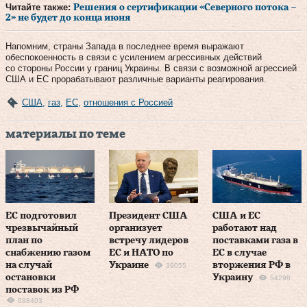
Читайте также:
Решения о сертификации «Северного потока –
2» не будет до конца июня
Напомним, страны Запада в последнее время выражают
обеспокоенность в связи с усилением агрессивных действий
со стороны России у границ Украины. В связи с возможной агрессией
США и ЕС прорабатывают различные варианты реагирования.
США
,
газ
,
ЕС
,
отношения с Россией
материалы по теме
ЕС подготовил
Президент США
США и ЕС
чрезвычайный
организует
работают над
план по
встречу лидеров
поставками газа в
снабжению газом
ЕС и НАТО по
ЕС в случае
на случай
Украине
вторжения РФ в
39055
остановки
Украину
54298
поставок из РФ
688403