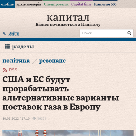
on-line
архів номерів
Спецпроекти
Capital time
Капитал 500
Бізнес починається з Капіталу
Войти
разделы
політика
резонанс
RSS
США и ЕС будут
прорабатывать
альтернативные варианты
поставок газа в Европу
30.01.2022 / 17:10
56357