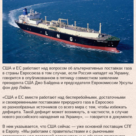
США и ЕС работают над вопросом об альтернативных поставках газа
в страны Евросоюза в том случае, если Россия нападет на Украину,
говорится в опубликованном в пятницу совместном заявлении
президента США Джо Байдена и председателя Еврокомиссии Урсулы
фон дер Ляйен.
«США и ЕС вместе работают над бесперебойными, достаточными
и своевременными поставками природного газа в Евросоюз
из разнообразных источников со всего мира с тем, чтобы избежать
дефицита. Такой дефицит может возникнуть, в частности, в случае
нового российского нападения на Украину», — говорится в документе.
В нем указывается, что США сейчас — уже основной поставщик СПГ
в Европу. «Мы работаем с правительствами и с рыночными