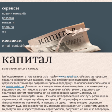
сервисы
новини компаній
реклама
контакти
правила
rss
контакти
e-mail:
contact@capital.ua
Бізнес починається з Капіталу
Ідеї оформлення, стиль та весь зміст сайту
www.capital.ua
є об'єктом авторського
права та охороняються законом. Будь-яке використання матеріалів сайту
допускається тільки при дотриманні правил передруку і за наявності гіперпосилання
на
www.capital.ua
. Дозволяється використання тільки матеріалів, що знаходяться у
відкритому доступі і лише за умови посилання та/або прямого відкритого для
пошукових систем гіперпосилання на безпосередню адресу матеріалу на
www.capital.ua www.capital.ua /a>. Посилання/гіперпосилання має бути розміщене в
підзаголовку або першому абзаці матеріалу. Розмір шрифту посилання або
гіперпосилання не повинен бути меншим за шрифт тексту використовуваного
матеріалу. Будь-яке використання матеріалів, які знаходяться у закритому доступі
та доступні лише зареєстрованим користувачам, допускається лише за попереднім