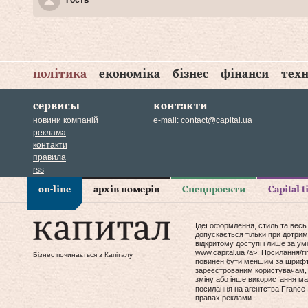
політика
економіка
бізнес
фінанси
техн
сервисы
контакти
новини компаній
e-mail:
contact@capital.ua
реклама
контакти
правила
rss
on-line
архів номерів
Спецпроекти
Capital 
Ідеї оформлення, стиль та весь
допускається тільки при дотрим
відкритому доступі і лише за у
www.capital.ua /a>. Посилання/
Бізнес починається з Капіталу
повинен бути меншим за шрифт т
зареєстрованим користувачам, 
зміну або інше використання мат
посилання на агентства France-
правах реклами.