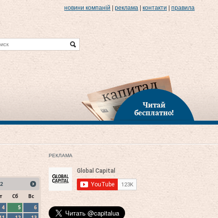
новини компаній
|
реклама
|
контакти
|
правила
Читай
бесплатно!
РЕКЛАМА
2
т
Сб
Вс
4
5
6
11
12
13