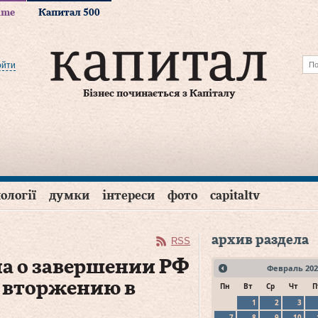
time
Капитал 500
ойти
Бізнес починається з Капіталу
ології
думки
інтереси
фото
capitaltv
архив раздела
RSS
ла о завершении РФ
Февраль
202
 вторжению в
Пн
Вт
Ср
Чт
П
1
2
3
7
8
9
10