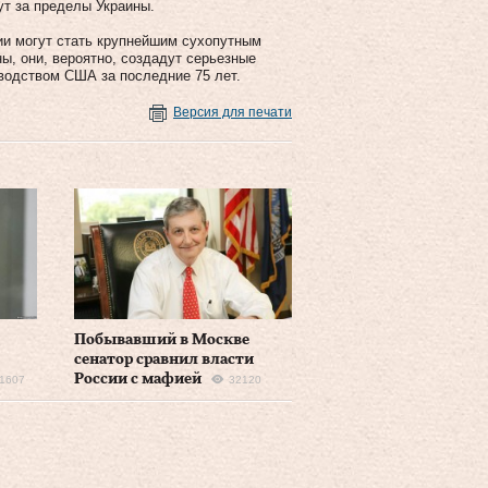
ут за пределы Украины.
сии могут стать крупнейшим сухопутным
ы, они, вероятно, создадут серьезные
водством США за последние 75 лет.
Версия для печати
Побывавший в Москве
сенатор сравнил власти
России с мафией
1607
32120