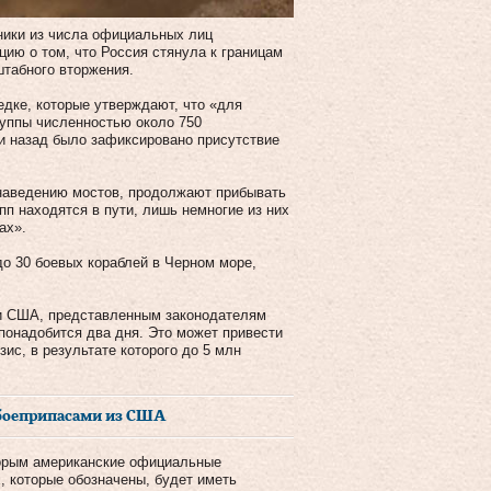
чники из числа официальных лиц
ию о том, что Россия стянула к границам
табного вторжения.
едке, которые утверждают, что «для
руппы численностью около 750
ли назад было зафиксировано присутствие
 наведению мостов, продолжают прибывать
пп находятся в пути, лишь немногие из них
ах».
 до 30 боевых кораблей в Черном море,
ки США, представленным законодателям
 понадобится два дня. Это может привести
зис, в результате которого до 5 млн
 боеприпасами из США
торым американские официальные
, которые обозначены, будет иметь