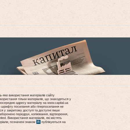
ь-яке використання матеріалів сайту
користання тільки матеріалів, що знаходяться у
посередню адресу матеріалу на www.capital.ua
ір шрифту посилання або гіперпосилання не
ся у закритому доступі та доступні лише
боронено передрук, копіювання, відтворення,
ited. Використання матеріалів, які містять
еріали, позначені знаком
публікуються на