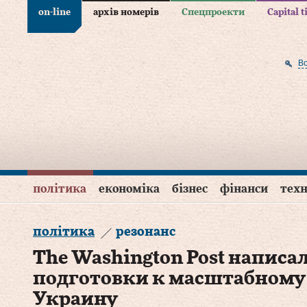
on-line
архів номерів
Спецпроекти
Capital 
В
політика
економіка
бізнес
фінанси
техн
політика
резонанс
The Washington Post написа
подготовки к масштабному
Украину