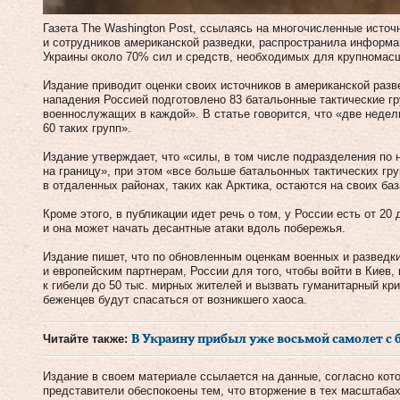
Газета The Washington Post, ссылаясь на многочисленные исто
и сотрудников американской разведки, распространила информац
Украины около 70% сил и средств, необходимых для крупномасш
Издание приводит оценки своих источников в американской разв
нападения Россией подготовлено 83 батальонные тактические г
военнослужащих в каждой». В статье говорится, что «две неде
60 таких групп».
Издание утверждает, что «силы, в том числе подразделения по
на границу», при этом «все больше батальонных тактических гру
в отдаленных районах, таких как Арктика, остаются на своих баз
Кроме этого, в публикации идет речь о том, у России есть от 20
и она может начать десантные атаки вдоль побережья.
Издание пишет, что по обновленным оценкам военных и развед
и европейским партнерам, России для того, чтобы войти в Киев,
к гибели до 50 тыс. мирных жителей и вызвать гуманитарный кри
беженцев будут спасаться от возникшего хаоса.
Читайте также:
В Украину прибыл уже восьмой самолет с
Издание в своем материале ссылается на данные, согласно ко
представители обеспокоены тем, что вторжение в тех масштабах