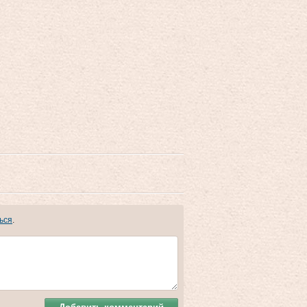
ься
.