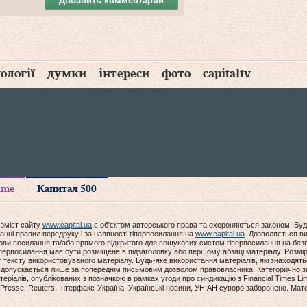
Добавить комментарий
ології
думки
інтереси
фото
capitaltv
time
Капитал 500
 зміст сайту
www.capital.ua
є об'єктом авторського права та охороняються законом. Буд
анні правил передруку і за наявності гіперпосилання на
www.capital.ua
. Дозволяється ви
мови посилання та/або прямого відкритого для пошукових систем гіперпосилання на без
гіперпосилання має бути розміщене в підзаголовку або першому абзаці матеріалу. Розм
ексту використовуваного матеріалу. Будь-яке використання матеріалів, які знаходять
допускається лише за попереднім письмовим дозволом правовласника. Категорично за
еріалів, опублікованих з позначкою в рамках угоди про синдикацію з Financial Times Lim
Presse, Reuters, Інтерфакс-Україна, Українські новини, УНІАН суворо заборонено. Мат