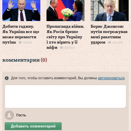
Добити гадину.
Пропаганда війни.
Борис Джонсон:
Як Україна все ще
Як Росія бреше
путін погрожував
може перемогти
світу про Україну
мені ракетним
путіна
і хто вірить у її
ударом
16556
211485
міфи
937827
комментарии
(0)
Для того, чтобы оставить комментарий, Вы должны
авторизоваться
.
Гость
Добавить комментарий