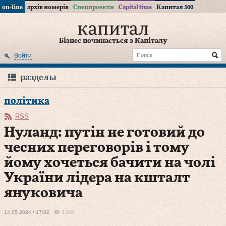
on-line
архів номерів
Спецпроекти
Capital time
Капитал 500
Бізнес починається з Капіталу
Войти
разделы
політика
RSS
Нуланд: путін не готовий до
чесних переговорів і тому
йому хочеться бачити на чолі
України лідера на кшталт
януковича
14.05.2024 / 17:02
1385