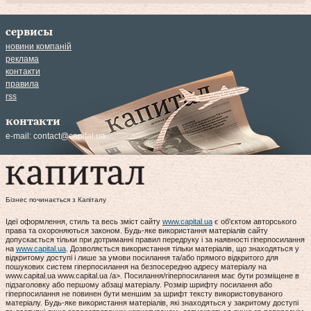
сервисы
новини компаній
реклама
контакти
правила
rss
контакти
e-mail:
contact@capital.ua
Бізнес починається з Капіталу
Ідеї оформлення, стиль та весь зміст сайту
www.capital.ua
є об'єктом авторського
права та охороняються законом. Будь-яке використання матеріалів сайту
допускається тільки при дотриманні правил передруку і за наявності гіперпосилання
на
www.capital.ua
. Дозволяється використання тільки матеріалів, що знаходяться у
відкритому доступі і лише за умови посилання та/або прямого відкритого для
пошукових систем гіперпосилання на безпосередню адресу матеріалу на
www.capital.ua www.capital.ua /a>. Посилання/гіперпосилання має бути розміщене в
підзаголовку або першому абзаці матеріалу. Розмір шрифту посилання або
гіперпосилання не повинен бути меншим за шрифт тексту використовуваного
матеріалу. Будь-яке використання матеріалів, які знаходяться у закритому доступі