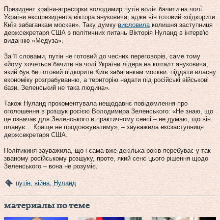
Президент країни-агресорки володимир путін воліє бачити на чолі
України експрезидента віктора януковича, адже він готовий «підкорити
Київ забаганкам москви». Таку думку
висловила
колишня заступниця
держсекретаря США з політичних питань Вікторія Нуланд в інтерв'ю
виданню «Медуза».
За її словами, путін не готовий до чесних переговорів, саме тому
«йому хочеться бачити на чолі України лідера на кшталт януковича,
який був би готовий підкорити Київ забаганкам москви: піддати власну
економіку розграбуванню, а територію надати під російські військові
бази. Зеленський не така людина».
Також Нуланд прокоментувала нещодавнє повідомлення про
оголошення в розшук росією Володимира Зеленського: «Не знаю, що
це означає для Зеленського в практичному сенсі – не думаю, що він
планує… Краще не продовжуватиму», – зауважила ексзаступниця
держсекретаря США.
Політикиня зауважила, що і сама вже декілька років перебуває у так
званому російському розшуку, проте, який сенс цього рішення щодо
Зеленського – вона не розуміє.
путін
,
війна
,
Нуланд
материалы по теме