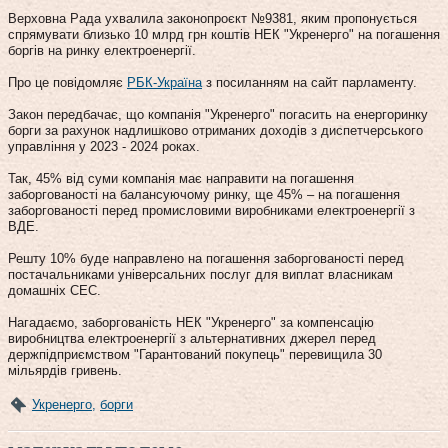
Верховна Рада ухвалила законопроєкт №9381, яким пропонується
спрямувати близько 10 млрд грн коштів НЕК "Укренерго" на погашення
боргів на ринку електроенергії.
Про це повідомляє
РБК-Україна
з посиланням на сайт парламенту.
Закон передбачає, що компанія "Укренерго" погасить на енергоринку
борги за рахунок надлишково отриманих доходів з диспетчерського
управління у 2023 - 2024 роках.
Так, 45% від суми компанія має направити на погашення
заборгованості на балансуючому ринку, ще 45% – на погашення
заборгованості перед промисловими виробниками електроенергії з
ВДЕ.
Решту 10% буде направлено на погашення заборгованості перед
постачальниками універсальних послуг для виплат власникам
домашніх СЕС.
Нагадаємо, заборгованість НЕК "Укренерго" за компенсацію
виробництва електроенергії з альтернативних джерел перед
держпідприємством "Гарантований покупець" перевищила 30
мільярдів гривень.
Укренерго
,
борги