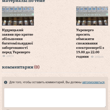
материалы по теме
Кудрицький
Укренерго
заявив про кратне
просить
збільшення
обмежити
багатомільярдної
споживання
заборгованості
електроенергії з
перед Укренерго
19.00 до 22.00
43570
години
266826
комментарии
(0)
Для того, чтобы оставить комментарий, Вы должны
авторизоваться
.