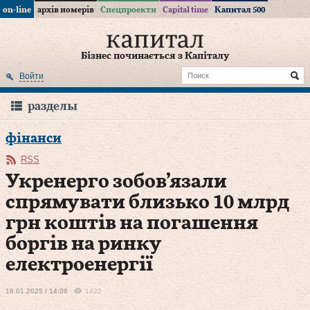
on-line
архів номерів
Спецпроекти
Capital time
Капитал 500
Бізнес починається з Капіталу
Войти
разделы
фінанси
RSS
Укренерго зобов’язали
спрямувати близько 10 млрд
грн коштів на погашення
боргів на ринку
електроенергії
16.01.2025 / 14:06
1422