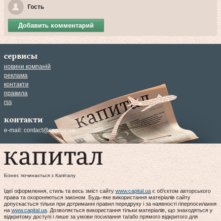
Гость
Добавить комментарий
сервисы
новини компаній
реклама
контакти
правила
rss
контакти
e-mail:
contact@capital.ua
Бізнес починається з Капіталу
Ідеї оформлення, стиль та весь зміст сайту
www.capital.ua
є об'єктом авторського
права та охороняються законом. Будь-яке використання матеріалів сайту
допускається тільки при дотриманні правил передруку і за наявності гіперпосилання
на
www.capital.ua
. Дозволяється використання тільки матеріалів, що знаходяться у
відкритому доступі і лише за умови посилання та/або прямого відкритого для