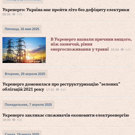
Укренерго: Україна має пройти літо без дефіциту електрики
09:34
766
Пятница, 16 мая 2025
В Укренерго назвали причини вищого,
ніж зазвичай, рівня
енергоспоживання у травні
15:34
945
Вторник, 29 апреля 2025
Укренерго домовилася про реструктуризацію "зелених"
облігацій 2021 року
17:31
846
Понедельник, 7 апреля 2025
Укренерго закликає споживачів економити електроенергію
18:00
936
Среда, 19 марта 2025