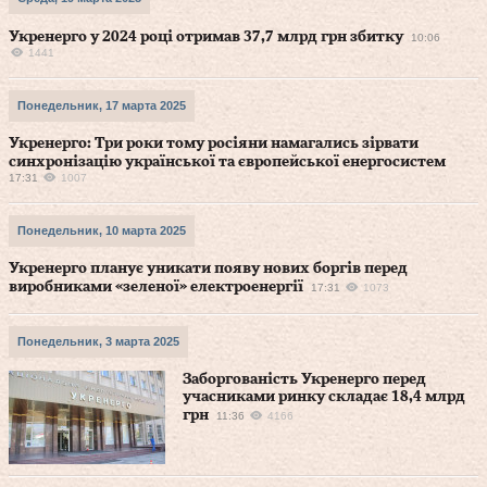
Укренерго у 2024 році отримав 37,7 млрд грн збитку
10:06
1441
Понедельник, 17 марта 2025
Укренерго: Три роки тому росіяни намагались зірвати
синхронізацію української та європейської енергосистем
17:31
1007
Понедельник, 10 марта 2025
Укренерго планує уникати появу нових боргів перед
виробниками «зеленої» електроенергії
17:31
1073
Понедельник, 3 марта 2025
Заборгованість Укренерго перед
учасниками ринку складає 18,4 млрд
грн
11:36
4166