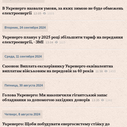
В Укренерго назвали умови, за яких зимою не буде обмежень
електроенергії
12:05
1023
Вторник, 24 сентября 2024
Укренерго планує у 2025 році збільшити тариф на передання
електроенергії, - ЗМІ
13:04
1115
Среда, 11 сентября 2024
Сазонов: Виплата екскерівнику Укренерго еквівалентна
виплатам військовим на передовій за 40 років
11:36
1453
Пятница, 30 августа 2024
Голова Укренерго: Ми накопичили гігантський запас
обладнання за допомогою західних донорів
13:35
1342
Четверг, 8 августа 2024
Укренерго: Щоби побудувати енергосистему стійку до