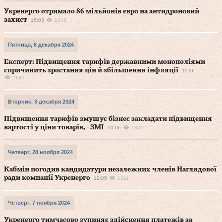
Укренерго отримало 86 мільйонів євро на антидроновий
захист
16:03
1342
Пятница, 6 декабря 2024
Експерт: Підвищення тарифів державними монополіями
спричинить зростання цін й збільшення інфляції
11:36
1641
Вторник, 3 декабря 2024
Підвищення тарифів змушує бізнес закладати підвищення
вартості у ціни товарів, - ЗМІ
10:06
1371
Четверг, 28 ноября 2024
Кабмін погодив кандидатури незалежних членів Наглядової
ради компанії Укренерго
12:05
1311
Четверг, 7 ноября 2024
Укренерго тимчасово зупиняє здійснення платежів за