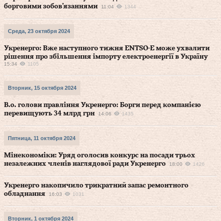
борговими зобов’язаннями
11:04
1344
Среда, 23 октября 2024
Укренерго: Вже наступного тижня ENTSO-E може ухвалити
рішення про збільшення імпорту електроенергії в Україну
15:34
1105
Вторник, 15 октября 2024
В.о. голови правління Укренерго: Борги перед компанією
перевищують 34 млрд грн
14:06
1435
Пятница, 11 октября 2024
Мінекономіки: Уряд оголосив конкурс на посади трьох
незалежних членів наглядової ради Укренерго
18:00
1426
Укренерго накопичило трикратний запас ремонтного
обладнання
16:03
1031
Вторник, 1 октября 2024