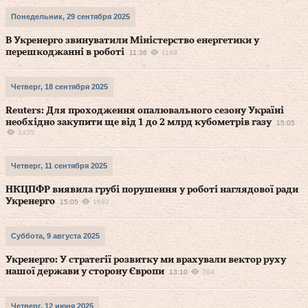
Понедельник, 29 сентября 2025
В Укренерго звинуватили Міністерство енергетики у
перешкоджанні в роботі
11:36
1168
Четверг, 18 сентября 2025
Reuters: Для проходження опалювального сезону Україні
необхідно закупити ще від 1 до 2 млрд кубометрів газу
15:05
1435
Четверг, 11 сентября 2025
НКЦПФР виявила грубі порушення у роботі наглядової ради
Укренерго
15:05
1692
Суббота, 9 августа 2025
Укренерго: У стратегії розвитку ми врахували вектор руху
нашої держави у сторону Європи
13:10
784
Четверг, 12 июня 2025