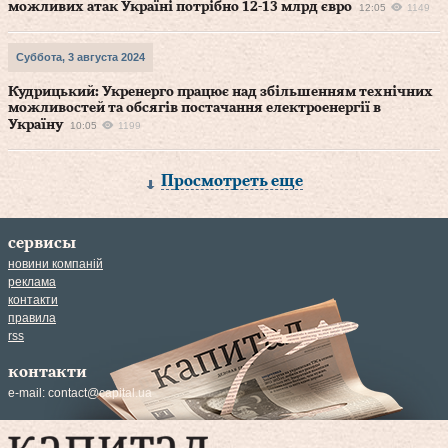
можливих атак Україні потрібно 12-13 млрд євро
12:05
1149
Суббота, 3 августа 2024
Кудрицький: Укренерго працює над збільшенням технічних
можливостей та обсягів постачання електроенергії в
Україну
10:05
1199
Просмотреть еще
сервисы
новини компаній
реклама
контакти
правила
rss
контакти
e-mail:
contact@capital.ua