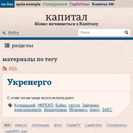
on-line
архів номерів
Спецпроекти
Capital time
Капитал 500
Бізнес починається з Капіталу
Войти
разделы
материалы по тегу
RSS
Укренерго
С этим тегом чаще всего используют:
Кудрицький
,
НКРЕКП
,
Бойко
,
світло
,
Зайченко
,
електроенергія
,
Укрзалізниця
,
Міненерго
,
борги
,
ЗАЕС
все
новости
публикации
фото
CapitalTV
Capital time
Спецпроекты
capital500_type