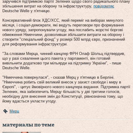
заручився підтримкою партії Зелених щодо свого радикального плану
збільшення витрат на оборону та інфраструктуру,
повідомляє
Deutsche Welle у п'ятницю.
Консервативний блок ХДС/ХСС, який переміг на виборах минулого
місяця, і соціал-демократи, які ведуть переговори про формування
нового уряду, запропонували угоду, яка послабить жорсткі боргові
обмеження Німеччини, дозволивши збільшити витрати на оборону і
створити "спеціальний фонд" у розмірі 500 млрд євро, призначений
для реформування інфраструктури.
"За словами Мерца, чинний канцлер ФРН Олаф Шольц підтвердив,
що у разі схвалення цього пакета у парламенті, він готовий
вивільнити додатково три мільярди на підтримку України", - пише
Deutsche Welle.
"Німеччина повернулася", - сказав Мерц у п'ятницю в Берліні.
"Німеччина робить свій великий внесок у захист свободи і миру в
Європі", - цитує ймовірного нового канцлера видання. Підтримка партії
Зелених, яка забезпечить Мерцу більшість у дві третини голосів,
необхідну для внесення змін до Конституції, рівнозначна тому, що
йому вдасться укласти угоду.
Мерц
материалы по теме