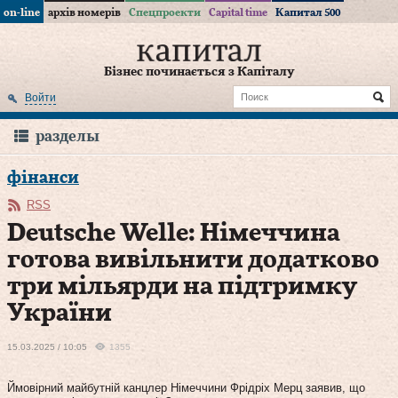
on-line
архів номерів
Спецпроекти
Capital time
Капитал 500
Бізнес починається з Капіталу
Войти
разделы
фінанси
RSS
Deutsche Welle: Німеччина
готова вивільнити додатково
три мільярди на підтримку
України
15.03.2025 / 10:05
1355
Ймовірний майбутній канцлер Німеччини Фрідріх Мерц заявив, що