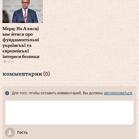
Мерц: На Алясці
має йтися про
фундаментальні
українські та
європейські
інтереси безпеки
903
комментарии
(0)
Для того, чтобы оставить комментарий, Вы должны
авторизоваться
.
Гость