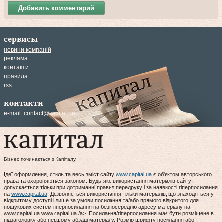
Добавить комментарий
сервисы
новини компаній
реклама
контакти
правила
rss
контакти
e-mail:
contact@capital.ua
Бізнес починається з Капіталу
Ідеї оформлення, стиль та весь зміст сайту
www.capital.ua
є об'єктом авторського
права та охороняються законом. Будь-яке використання матеріалів сайту
допускається тільки при дотриманні правил передруку і за наявності гіперпосилання
на
www.capital.ua
. Дозволяється використання тільки матеріалів, що знаходяться у
відкритому доступі і лише за умови посилання та/або прямого відкритого для
пошукових систем гіперпосилання на безпосередню адресу матеріалу на
www.capital.ua www.capital.ua /a>. Посилання/гіперпосилання має бути розміщене в
підзаголовку або першому абзаці матеріалу. Розмір шрифту посилання або