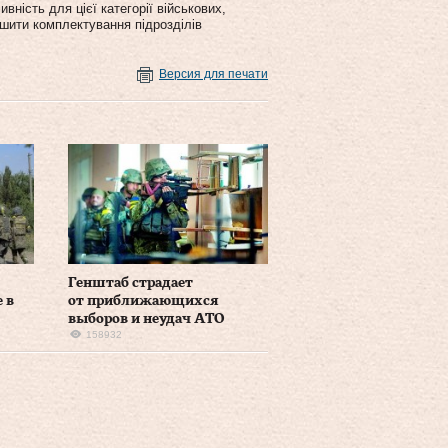
вність для цієї категорії військових,
шити комплектування підрозділів
Версия для печати
Генштаб страдает
 в
от приближающихся
выборов и неудач АТО
158932