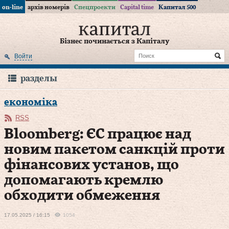
on-line
архів номерів
Спецпроекти
Capital time
Капитал 500
Бізнес починається з Капіталу
Войти
разделы
економіка
RSS
Bloomberg: ЄС працює над
новим пакетом санкцій проти
фінансових установ, що
допомагають кремлю
обходити обмеження
17.05.2025 / 16:15
1054