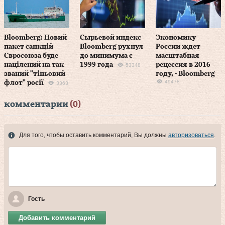
Bloomberg: Новий
Сырьевой индекс
Экономику
пакет санкцій
Bloomberg рухнул
России ждет
Євросоюза буде
до минимума с
масштабная
націлений на так
1999 года
рецессия в 2016
53348
званий "тіньовий
году, - Bloomberg
49478
флот" росії
3363
комментарии
(0)
Для того, чтобы оставить комментарий, Вы должны
авторизоваться
.
Гость
Добавить комментарий