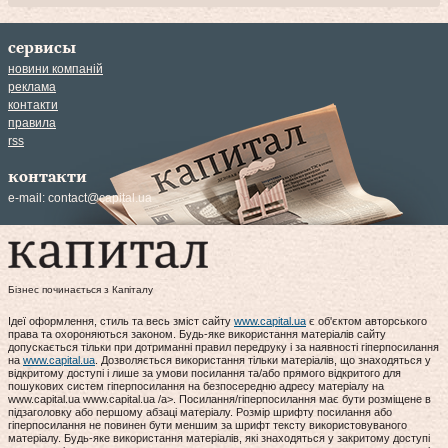
сервисы
новини компаній
реклама
контакти
правила
rss
контакти
e-mail:
contact@capital.ua
Бізнес починається з Капіталу
Ідеї оформлення, стиль та весь зміст сайту
www.capital.ua
є об'єктом авторського
права та охороняються законом. Будь-яке використання матеріалів сайту
допускається тільки при дотриманні правил передруку і за наявності гіперпосилання
на
www.capital.ua
. Дозволяється використання тільки матеріалів, що знаходяться у
відкритому доступі і лише за умови посилання та/або прямого відкритого для
пошукових систем гіперпосилання на безпосередню адресу матеріалу на
www.capital.ua www.capital.ua /a>. Посилання/гіперпосилання має бути розміщене в
підзаголовку або першому абзаці матеріалу. Розмір шрифту посилання або
гіперпосилання не повинен бути меншим за шрифт тексту використовуваного
матеріалу. Будь-яке використання матеріалів, які знаходяться у закритому доступі