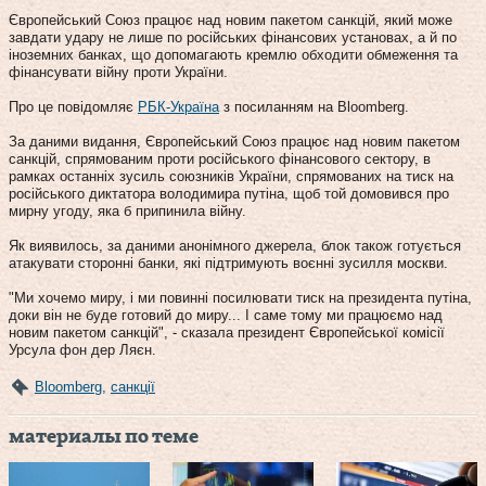
Європейський Союз працює над новим пакетом санкцій, який може
завдати удару не лише по російських фінансових установах, а й по
іноземних банках, що допомагають кремлю обходити обмеження та
фінансувати війну проти України.
Про це повідомляє
РБК-Україна
з посиланням на Bloomberg.
За даними видання, Європейський Союз працює над новим пакетом
санкцій, спрямованим проти російського фінансового сектору, в
рамках останніх зусиль союзників України, спрямованих на тиск на
російського диктатора володимира путіна, щоб той домовився про
мирну угоду, яка б припинила війну.
Як виявилось, за даними анонімного джерела, блок також готується
атакувати сторонні банки, які підтримують воєнні зусилля москви.
"Ми хочемо миру, і ми повинні посилювати тиск на президента путіна,
доки він не буде готовий до миру... І саме тому ми працюємо над
новим пакетом санкцій", - сказала президент Європейської комісії
Урсула фон дер Ляєн.
Bloomberg
,
санкції
материалы по теме