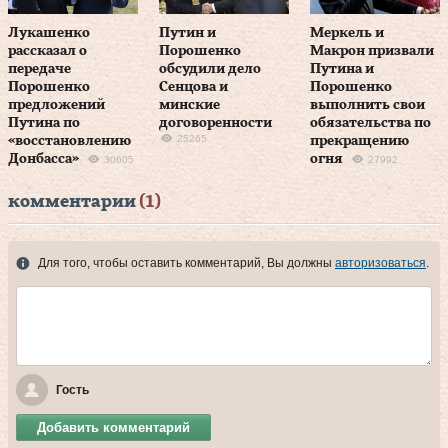
Лукашенко
Путин и
Меркель и
рассказал о
Порошенко
Макрон призвали
передаче
обсудили дело
Путина и
Порошенко
Сенцова и
Порошенко
предложений
минские
выполнить свои
Путина по
договоренности
обязательства по
25265
«восстановлению
прекращению
Донбасса»
огня
30605
27992
комментарии
(1)
Для того, чтобы оставить комментарий, Вы должны
авторизоваться
.
Гость
Добавить комментарий