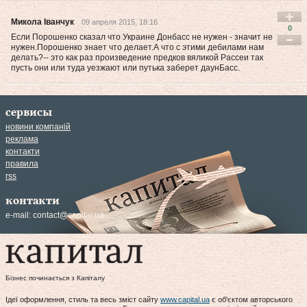
Микола Іванчук
09 апреля 2015, 18:16
0
Если Порошенко сказал что Украине Донбасс не нужен - значит не
нужен.Порошенко знает что делает.А что с этими дебилами нам
делать?-- это как раз произведение предков вяликой Рассеи так
пусть они или туда уезжают или путька заберет даунБасс.
сервисы
новини компаній
реклама
контакти
правила
rss
контакти
e-mail:
contact@capital.ua
Бізнес починається з Капіталу
Ідеї оформлення, стиль та весь зміст сайту
www.capital.ua
є об'єктом авторського