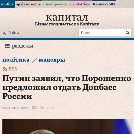
on-line
архів номерів
Спецпроекти
Capital time
Капитал 500
Бізнес починається з Капіталу
Войти
разделы
політика
маневры
RSS
Путин заявил, что Порошенко
предложил отдать Донбасс
России
06.04.2015 / 09:58
1
14255