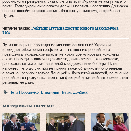
российского президента, сказал, что власти Украины не могут на это
пойти. Тогда украинские власти должны платить населению Донбасса
пенсии, пособия и восстановить банковскую систему, потребовал
Путин.
Читайте также:
Рейтинг Путина достиг нового максимума —
76%
Путин не верит в соблюдение минских соглашений Украиной
и ожидает обострения конфликта — по мнению российского
президента, украинские власти не хотят урегулировать конфликт,
а хотят победить ополченцев или задавить регион экономически,
рассказывает источник, знакомый с содержанием беседы. Путин
напомнил, что до сих пор не принят закон об амнистии ополченцев,
а закон об особом статусе Донецкой и Луганской областей, по мнению
российского президента, является фикцией и никакой автономии этим
регионам не дает.
Петр Порошенко
,
Владимир Путин
,
Донбасс
материалы по теме