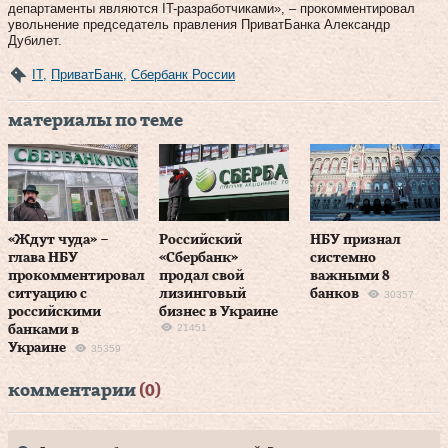
департаменты являются IT-разработчиками», – прокомментировал
увольнение председатель правления ПриватБанка Александр
Дубилет.
IT
,
ПриватБанк
,
Сбербанк России
материалы по теме
«Ждут чуда» –
Российский
НБУ признал
глава НБУ
«Сбербанк»
системно
прокомментировал
продал свой
важными 8
ситуацию с
лизинговый
банков
30357
российскими
бизнес в Украине
21451
банками в
Украине
35359
комментарии
(0)