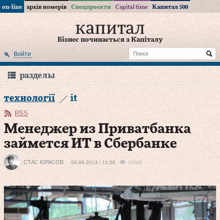
on-line
архів номерів
Спецпроекти
Capital time
Капитал 500
Бізнес починається з Капіталу
Войти
разделы
технології
it
RSS
Менеджер из Приватбанка
займется ИТ в Сбербанке
СТАC ЮРАСОВ
04.09.2013 / 11:56
10948