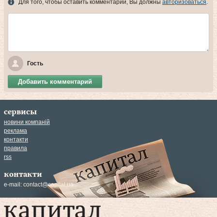
Для того, чтобы оставить комментарий, Вы должны
авторизоваться
.
Гость
Добавить комментарий
сервисы
новини компаній
реклама
контакти
правила
rss
контакти
e-mail:
contact@capital.ua