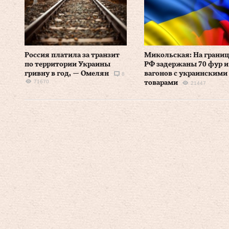
Россия платила за транзит
Микольская: На границ
по территории Украины
РФ задержаны 70 фур и
гривну в год, — Омелян
вагонов с украинскими
8
71670
товарами
21447