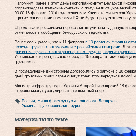
Напомним, ранее в этот день Госпогранкомитет Беларуси инфор
погранпредставительские контакты о получении от украинской с
00:00 18 февраля 2016 года решением Кабинета министров Укра
с регистрационными номерами РФ не будут пропускаться на укр
«Предлагаем российским перевозчикам учитывать данную инфо
отмечалось в сообщении белорусского ведомства.
Ранее сообщалось, что к 11 февраля
в 10 регионах Украины акт
проезда грузовых автомобилей с российскими номерами
. В отве
движение грузовых автотранспортных средств, зарегистрирован
Украинская сторона, в свою очередь, 15 февраля также официал
грузовиков.
В последующие дни стороны договорились о запуске с 18 февра
дней грузовики обоих стран смогут транзитом вернуться домой и
Министр инфраструктуры Украины Андрей Пивоварский 18 феврал
стороны смогут урегулировать транзитный спор.
Россия
,
Мининфраструктуры
,
транспорт
,
Беларусь
,
Украина
,
грузоперевозки
,
фуры
материалы по теме