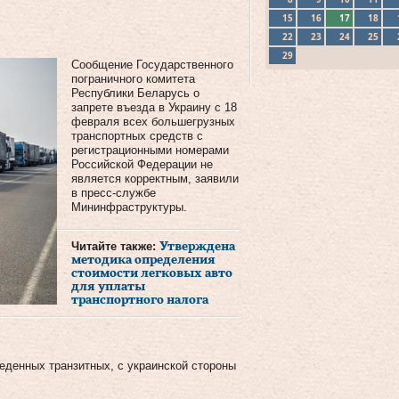
15
16
17
18
22
23
24
25
29
Сообщение Государственного
пограничного комитета
Республики Беларусь о
запрете въезда в Украину с 18
февраля всех большегрузных
транспортных средств с
регистрационными номерами
Российской Федерации не
является корректным, заявили
в пресс-службе
Мининфраструктуры.
Читайте также:
Утверждена
методика определения
стоимости легковых авто
для уплаты
транспортного налога
еденных транзитных, с украинской стороны