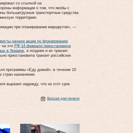
мировал со ссылкой на
тороны информации о том, что якобы с
ины большегрузные транспортные средства
аинскую территорию.
рмацию при планировании маршрутов», —
ивисты начали акции по блокированию
т на это
РФ 14 февраля приостановила
ных в Украине
, а позднее и их транзит.
ьно приостановила транзит российских
ля программы «Еду домой»: в течение 10
з стран назначения.
я выразил надежду, что за этот срок
Версия для печати