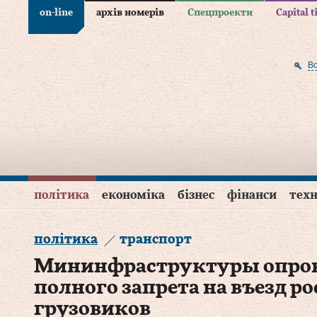
on-line
архів номерів
Спецпроекти
Capital 
В
політика
економіка
бізнес
фінанси
техн
політика
транспорт
Мининфраструктуры опрове
полного запрета на въезд р
грузовиков