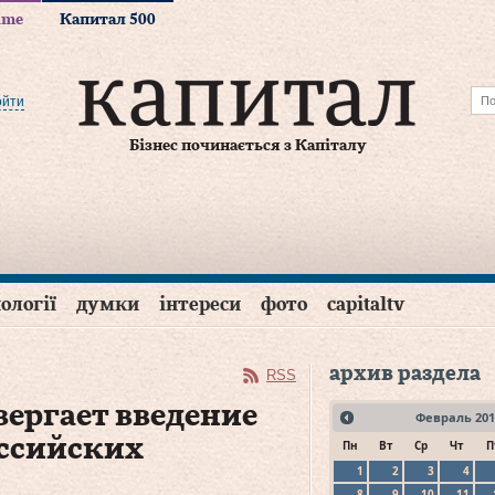
time
Капитал 500
ойти
Бізнес починається з Капіталу
ології
думки
інтереси
фото
capitaltv
архив раздела
RSS
ргает введение
Февраль
201
оссийских
Пн
Вт
Ср
Чт
П
1
2
3
4
8
9
10
11