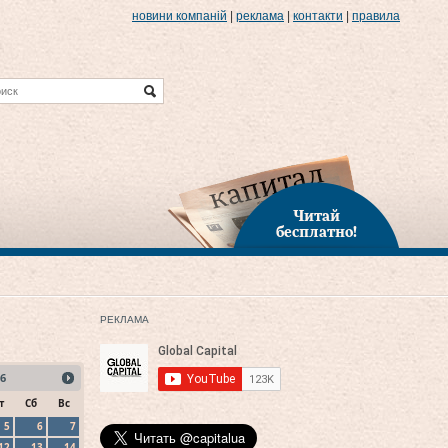
новини компаній
|
реклама
|
контакти
|
правила
Читай
бесплатно!
РЕКЛАМА
6
т
Сб
Вс
5
6
7
12
13
14