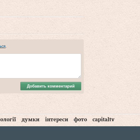
ься
.
Добавить комментарий
ології
думки
інтереси
фото
capitaltv