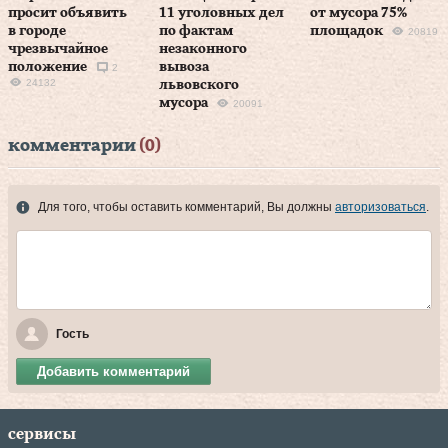
просит объявить
11 уголовных дел
от мусора 75%
в городе
по фактам
площадок
20819
чрезвычайное
незаконного
положение
вывоза
2
24132
львовского
мусора
20091
комментарии
(0)
Для того, чтобы оставить комментарий, Вы должны
авторизоваться
.
Гость
Добавить комментарий
сервисы