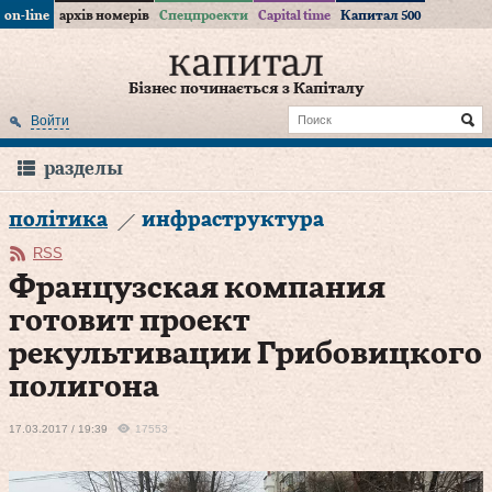
on-line
архів номерів
Спецпроекти
Capital time
Капитал 500
Бізнес починається з Капіталу
Войти
разделы
політика
инфраструктура
RSS
Французская компания
готовит проект
рекультивации Грибовицкого
полигона
17.03.2017 / 19:39
17553