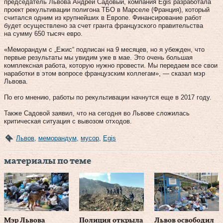
председатель Львова Андрей Садовый, компания Egis разработала
проект рекультивации полигона ТБО в Марселе (Франция), который
считался одним из крупнейших в Европе. Финансирование работ
будет осуществлено за счет гранта французского правительства
на сумму 650 тысяч евро.
«Меморандум с „Ежис“ подписан на 9 месяцев, но я убежден, что
первые результаты мы увидим уже в мае. Это очень большая
комплексная работа, которую нужно провести. Мы передаем все свои
наработки в этом вопросе французским коллегам», — сказал мэр
Львова.
По его мнению, работы по рекультивации начнутся еще в 2017 году.
Также Садовой заявил, что на сегодня во Львове сложилась
критическая ситуация с вывозом отходов.
Львов
,
меморандум
,
мусор
,
Egis
материалы по теме
Мэр Львова
Полиция открыла
Львов освободил