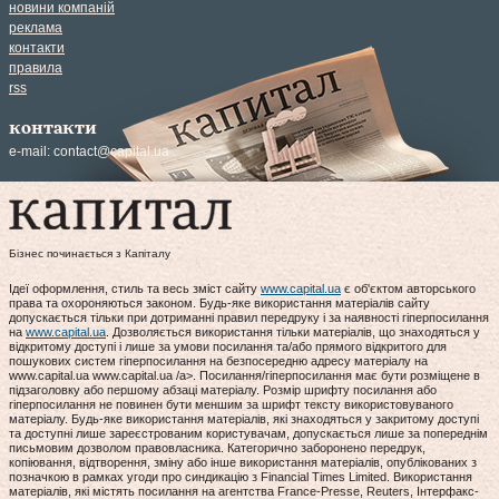
новини компаній
реклама
контакти
правила
rss
контакти
e-mail:
contact@capital.ua
Бізнес починається з Капіталу
Ідеї оформлення, стиль та весь зміст сайту
www.capital.ua
є об'єктом авторського
права та охороняються законом. Будь-яке використання матеріалів сайту
допускається тільки при дотриманні правил передруку і за наявності гіперпосилання
на
www.capital.ua
. Дозволяється використання тільки матеріалів, що знаходяться у
відкритому доступі і лише за умови посилання та/або прямого відкритого для
пошукових систем гіперпосилання на безпосередню адресу матеріалу на
www.capital.ua www.capital.ua /a>. Посилання/гіперпосилання має бути розміщене в
підзаголовку або першому абзаці матеріалу. Розмір шрифту посилання або
гіперпосилання не повинен бути меншим за шрифт тексту використовуваного
матеріалу. Будь-яке використання матеріалів, які знаходяться у закритому доступі
та доступні лише зареєстрованим користувачам, допускається лише за попереднім
письмовим дозволом правовласника. Категорично заборонено передрук,
копіювання, відтворення, зміну або інше використання матеріалів, опублікованих з
позначкою в рамках угоди про синдикацію з Financial Times Limited. Використання
матеріалів, які містять посилання на агентства France-Presse, Reuters, Інтерфакс-