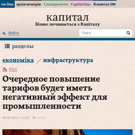
on-line
архів номерів
Спецпроекти
Capital time
Капитал 500
Бізнес починається з Капіталу
Войти
разделы
економіка
инфраструктура
RSS
Очередное повышение
тарифов будет иметь
негативный эффект для
промышленности
26.06.2017 / 12:57
19285