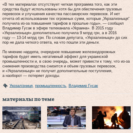
«В тех материалах отсутствует четкая программа того, как эти
средства будут использованы хотя бы для обеспечения грузовых
перевозок и улучшения качества пассажирских перевозок. И нет
отчета об использовании тех огромных сумм, которые „Укрзализныця“
получила из-за повышения тарифов в прошлые годы», — сообщил
Владимир Гусак в эфире телеканала «Украина». В 2015 году
«Укрзализныця» дополнительно получила 9 млрд грн, а в 2016
году — 13-14 млрд грн. По словам депутата, «Укрзализныця» до сих
пор не дала четкого ответа, на что пошли эти деньги.
По мнению нардепа, очередное повышение железнодорожных
тарифов будет иметь негативный эффект для украинской
промышленности и, в свою очередь, может привести к тому, что из-за
снижения производства снизится и объем грузовых перевозок,
и «Укрзализныця» не получит дополнительные поступления,
а наоборот — потеряет доходы.
Укрзалізниця
,
промышленность
,
Владимир Гусак
материалы по теме