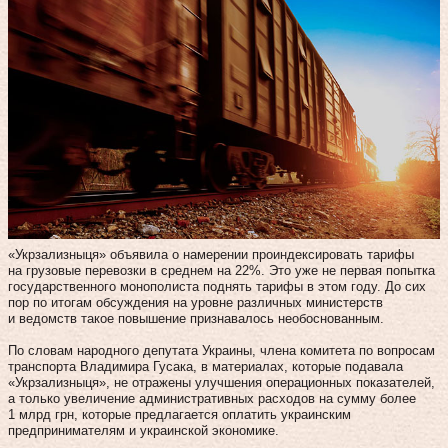
«Укрзализныця» объявила о намерении проиндексировать тарифы
на грузовые перевозки в среднем на 22%. Это уже не первая попытка
государственного монополиста поднять тарифы в этом году. До сих
пор по итогам обсуждения на уровне различных министерств
и ведомств такое повышение признавалось необоснованным.
По словам народного депутата Украины, члена комитета по вопросам
транспорта Владимира Гусака, в материалах, которые подавала
«Укрзализныця», не отражены улучшения операционных показателей,
а только увеличение административных расходов на сумму более
1 млрд грн, которые предлагается оплатить украинским
предпринимателям и украинской экономике.