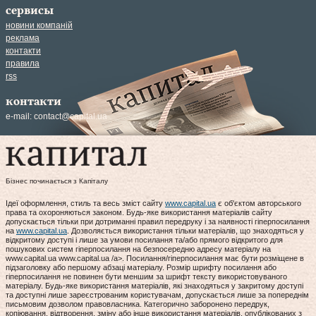
сервисы
новини компаній
реклама
контакти
правила
rss
контакти
e-mail:
contact@capital.ua
Бізнес починається з Капіталу
Ідеї оформлення, стиль та весь зміст сайту
www.capital.ua
є об'єктом авторського
права та охороняються законом. Будь-яке використання матеріалів сайту
допускається тільки при дотриманні правил передруку і за наявності гіперпосилання
на
www.capital.ua
. Дозволяється використання тільки матеріалів, що знаходяться у
відкритому доступі і лише за умови посилання та/або прямого відкритого для
пошукових систем гіперпосилання на безпосередню адресу матеріалу на
www.capital.ua www.capital.ua /a>. Посилання/гіперпосилання має бути розміщене в
підзаголовку або першому абзаці матеріалу. Розмір шрифту посилання або
гіперпосилання не повинен бути меншим за шрифт тексту використовуваного
матеріалу. Будь-яке використання матеріалів, які знаходяться у закритому доступі
та доступні лише зареєстрованим користувачам, допускається лише за попереднім
письмовим дозволом правовласника. Категорично заборонено передрук,
копіювання, відтворення, зміну або інше використання матеріалів, опублікованих з