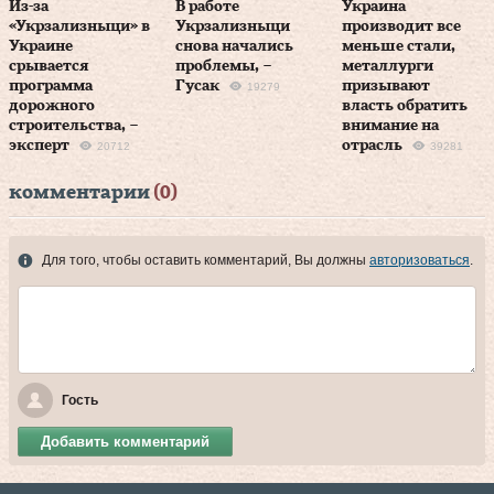
Из-за
В работе
Украина
«Укрзализныци» в
Укрзализныци
производит все
Украине
снова начались
меньше стали,
срывается
проблемы, –
металлурги
программа
Гусак
призывают
19279
дорожного
власть обратить
строительства, –
внимание на
эксперт
отрасль
20712
39281
комментарии
(0)
Для того, чтобы оставить комментарий, Вы должны
авторизоваться
.
Гость
Добавить комментарий