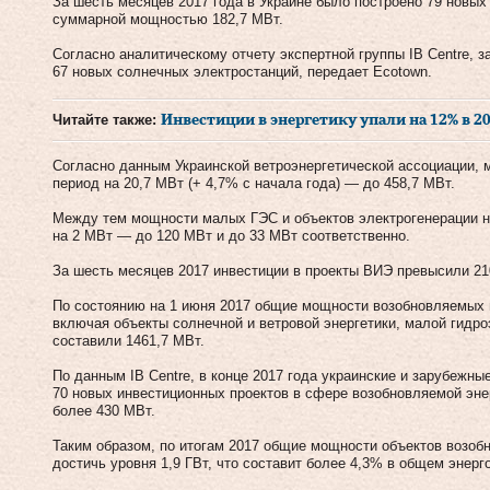
За шесть месяцев 2017 года в Украине было построено 79 новых
суммарной мощностью 182,7 МВт.
Согласно аналитическому отчету экспертной группы IB Centre, 
67 новых солнечных электростанций, передает Ecotown.
Читайте также:
Инвестиции в энергетику упали на 12% в 201
Согласно данным Украинской ветроэнергетической ассоциации, 
период на 20,7 МВт (+ 4,7% с начала года) — до 458,7 МВт.
Между тем мощности малых ГЭС и объектов электрогенерации н
на 2 МВт — до 120 МВт и до 33 МВт соответственно.
За шесть месяцев 2017 инвестиции в проекты ВИЭ превысили 21
По состоянию на 1 июня 2017 общие мощности возобновляемых и
включая объекты солнечной и ветровой энергетики, малой гидро
составили 1461,7 МВт.
По данным IB Centre, в конце 2017 года украинские и зарубежн
70 новых инвестиционных проектов в сфере возобновляемой эн
более 430 МВт.
Таким образом, по итогам 2017 общие мощности объектов возобн
достичь уровня 1,9 ГВт, что составит более 4,3% в общем энерг