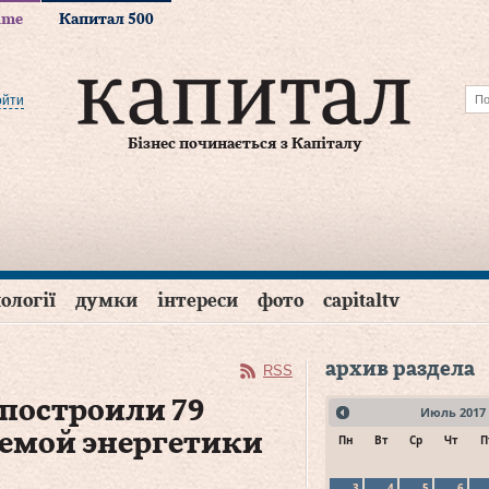
time
Капитал 500
ойти
Бізнес починається з Капіталу
ології
думки
інтереси
фото
capitaltv
архив раздела
RSS
 построили 79
Июль
2017
яемой энергетики
Пн
Вт
Ср
Чт
П
3
4
5
6