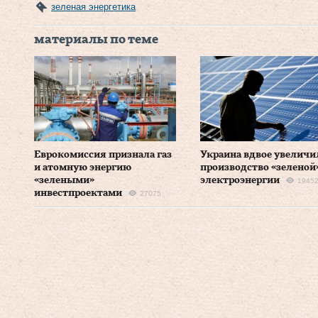
зеленая энергетика
материалы по теме
Еврокомиссия признала газ
Украина вдвое увеличи
и атомную энергию
производство «зеленой
«зелеными»
электроэнергии
1945
инвестпроектами
27075