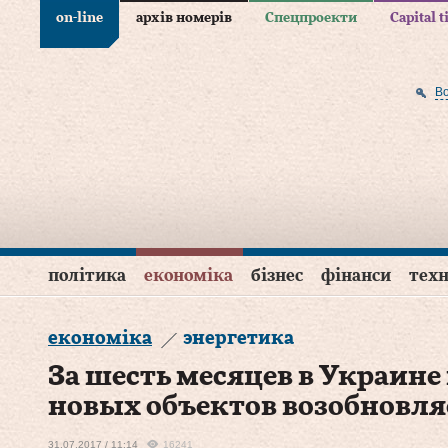
on-line
архів номерів
Спецпроекти
Capital 
В
політика
економіка
бізнес
фінанси
техн
економіка
энергетика
За шесть месяцев в Украине
новых объектов возобновл
31.07.2017 / 11:14
16241