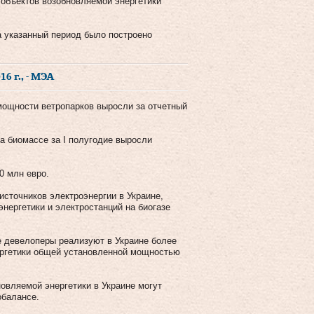
 объектов возобновляемой энергетики
за указанный период было построено
6 г., - МЭА
мощности ветропарков выросли за отчетный
а биомассе за I полугодие выросли
0 млн евро.
сточников электроэнергии в Украине,
энергетики и электростанций на биогазе
ые девелоперы реализуют в Украине более
ергетики общей установленной мощностью
овляемой энергетики в Украине могут
обалансе.