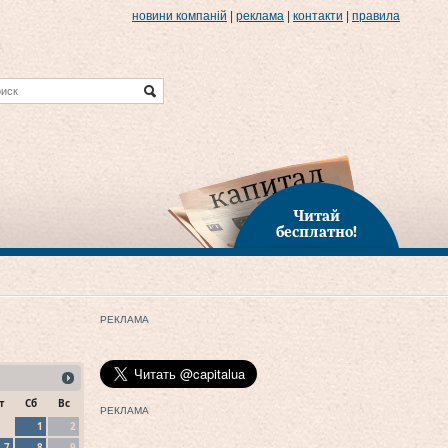
новини компаній
|
реклама
|
контакти
|
правила
Читай
бесплатно!
РЕКЛАМА
т
Сб
Вс
РЕКЛАМА
1
2
7
8
9