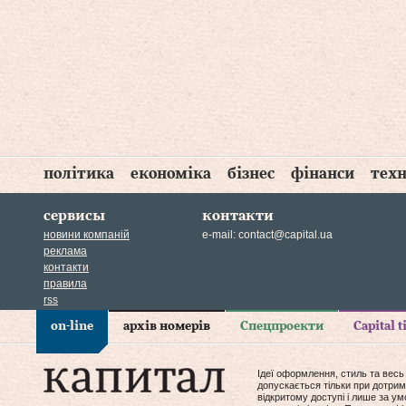
політика
економіка
бізнес
фінанси
техн
сервисы
контакти
новини компаній
e-mail:
contact@capital.ua
реклама
контакти
правила
rss
on-line
архів номерів
Спецпроекти
Capital 
Ідеї оформлення, стиль та весь
допускається тільки при дотрим
відкритому доступі і лише за у