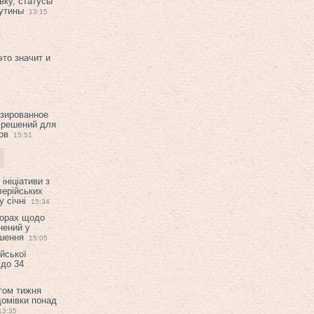
вку, статусы
рутины
13:15
это значит и
изированное
 решений для
ов
15:51
ініціативи з
лерійських
 січні
15:34
ворах щодо
нений у
ішення
15:05
ійської
 до 34
гом тижня
домівки понад
13:35