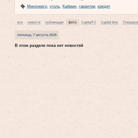
Минэнерго
,
уголь
,
Кабмин
,
гарантии
,
кредит
все
новости
публикации
фото
CapitalTV
Capital time
Спецпро
пятница, 7 августа 2026
В этом разделе пока нет новостей