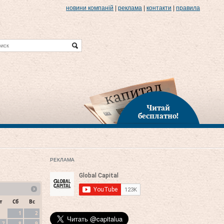
новини компаній
|
реклама
|
контакти
|
правила
Читай
бесплатно!
РЕКЛАМА
т
Сб
Вс
1
2
7
8
9