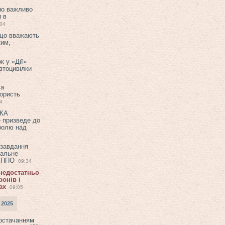
но важливо
и в
:04
 що вважають
им, -
к у «Дії»
втоцивілки
ла
користь
4
ЕКА
е призведе до
ролю над
 завдання
еальне
в ППО
09:34
 недостатньо
онів і
ах
09:05
 2025
постачанням