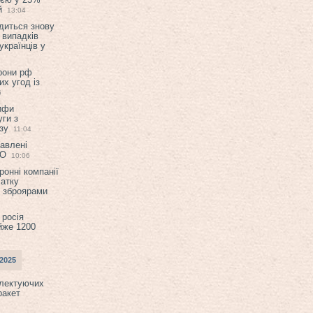
й
13:04
диться знову
 випадків
українців у
орони рф
их угод із
6
ифи
ги з
зу
11:04
авлені
ТО
10:06
ронні компанії
атку
и зброярами
 росія
йже 1200
2025
плектуючих
ракет