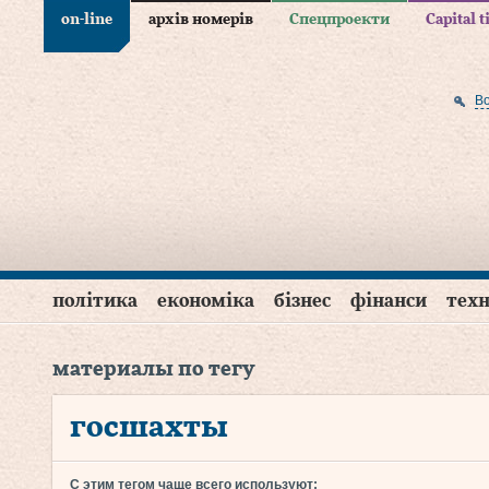
on-line
архів номерів
Спецпроекти
Capital 
В
політика
економіка
бізнес
фінанси
техн
материалы по тегу
госшахты
С этим тегом чаще всего используют: