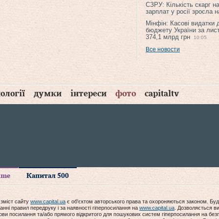
СЗРУ: Кількість скарг н
зарплат у росії зросла 
Мінфін: Касові видатки
бюджету України за лис
374,1 млрд грн
10:05
Все новости
ології
думки
інтереси
фото
capitaltv
time
Капитал 500
 зміст сайту
www.capital.ua
є об'єктом авторського права та охороняються законом. Буд
анні правил передруку і за наявності гіперпосилання на
www.capital.ua
. Дозволяється ви
мови посилання та/або прямого відкритого для пошукових систем гіперпосилання на без