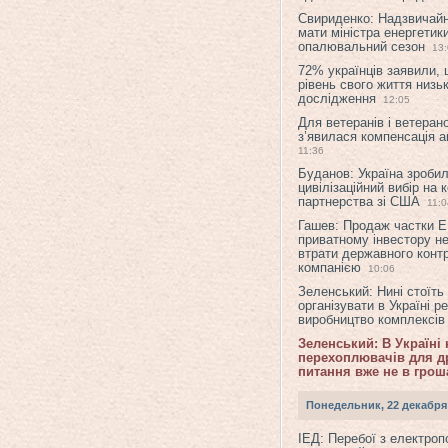
Свириденко: Надзвичай
мати міністра енергетик
опалювальний сезон
13
72% українців заявили,
рівень свого життя низьк
дослідження
12:05
Для ветеранів і ветерано
з’явилася компенсація а
11:36
Буданов: Україна зроби
цивілізаційний вибір на 
партнерства зі США
11:0
Гашев: Продаж частки 
приватному інвестору н
втрати державного конт
компанією
10:06
Зеленський: Нині стоїть
організувати в Україні р
виробництво комплексі
Зеленський: В Україні
перехоплювачів для др
питання вже не в грош
Понедельник, 22 декабря
ІЕД: Перебої з електро