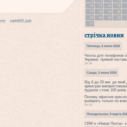
10
11
12
13
17
18
19
20
24
25
26
27
екты
capital500_type
31
стрічка новин
Пятница, 5 июня 2026
Чехлы для телефонов о
Украине: прямой постав
19:36
Среда, 3 июня 2026
Від 6 до 20 мм: де який
арматури використовува
будинок стояв 100 років
Почему офисное кресло
выбирать только по вне
20:25
Понедельник, 9 марта 20
CRM и «Новая Почта»: к