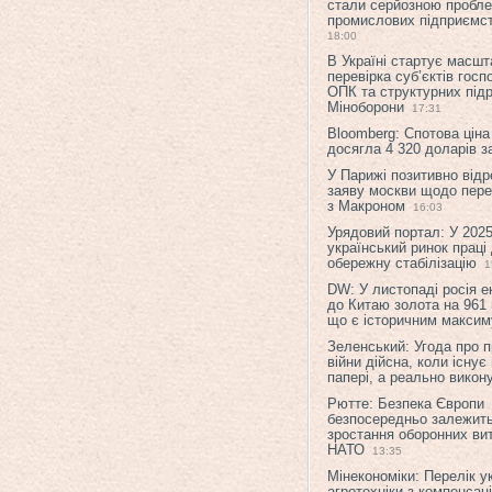
стали серйозною пробл
промислових підприємст
18:00
В Україні стартує масшт
перевірка суб’єктів гос
ОПК та структурних підр
Міноборони
17:31
Bloomberg: Спотова ціна
досягла 4 320 доларів з
У Парижі позитивно відр
заяву москви щодо перег
з Макроном
16:03
Урядовий портал: У 2025
український ринок праці
обережну стабілізацію
1
DW: У листопаді росія 
до Китаю золота на 961 
що є історичним макси
Зеленський: Угода про 
війни дійсна, коли існує
папері, а реально викон
Рютте: Безпека Європи
безпосередньо залежить
зростання оборонних вит
НАТО
13:35
Мінекономіки: Перелік у
агротехніки з компенсац