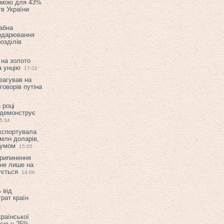
емою для 43%
в України
абна
подарювання
озділів
 на золото
а унцію
17:02
еагував на
оворів путіна
 році
 демонструє
5:34
експортувала
млн доларів,
мумом
15:05
припинення
 не лише на
ується
14:06
 від
рат країн
країнської
ією у 25%