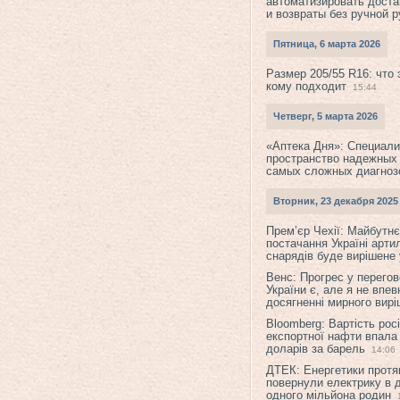
автоматизировать доста
и возвраты без ручной 
Пятница, 6 марта 2026
Размер 205/55 R16: что 
кому подходит
15:44
Четверг, 5 марта 2026
«Аптека Дня»: Специал
пространство надежных
самых сложных диагноз
Вторник, 23 декабря 2025
Прем’єр Чехії: Майбутнє 
постачання Україні арти
снарядів буде вирішене у
Венс: Прогрес у перего
України є, але я не впев
досягненні мирного вир
Bloomberg: Вартість рос
експортної нафти впала
доларів за барель
14:06
ДТЕК: Енергетики протя
повернули електрику в 
одного мільйона родин