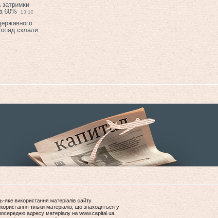
а затримки
на 60%
13:10
 державного
топад склали
ь-яке використання матеріалів сайту
користання тільки матеріалів, що знаходяться у
посередню адресу матеріалу на www.capital.ua