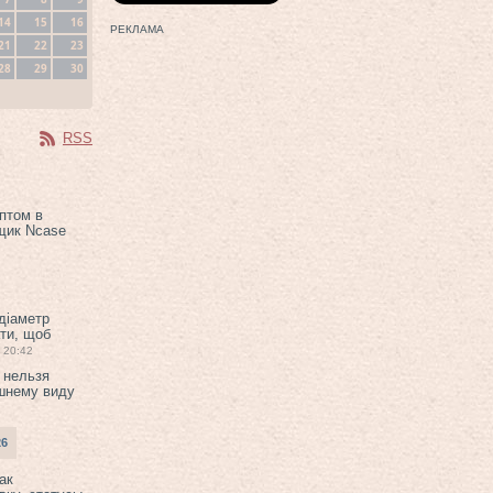
14
15
16
РЕКЛАМА
21
22
23
28
29
30
RSS
птом в
щик Ncase
 діаметр
ти, щоб
20:42
 нельзя
шнему виду
26
ак