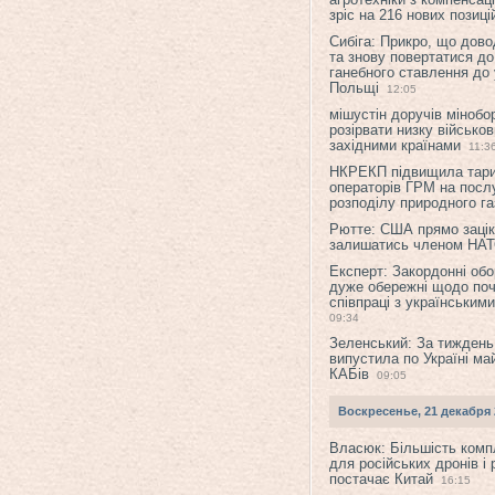
зріс на 216 нових позиці
Сибіга: Прикро, що дово
та знову повертатися до
ганебного ставлення до 
Польщі
12:05
мішустін доручів міноб
розірвати низку військов
західними країнами
11:3
НКРЕКП підвищила тар
операторів ГРМ на послу
розподілу природного га
Рютте: США прямо зацік
залишатись членом НА
Експерт: Закордонні обо
дуже обережні щодо поч
співпраці з українським
09:34
Зеленський: За тиждень
випустила по Україні ма
КАБів
09:05
Воскресенье, 21 декабря 
Власюк: Більшість ком
для російських дронів і 
постачає Китай
16:15