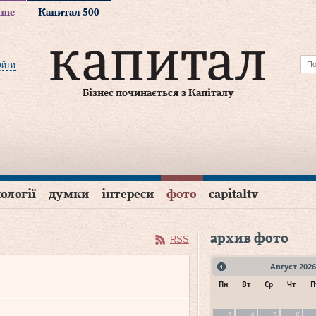
time
Капитал 500
ойти
Бізнес починається з Капіталу
ології
думки
інтереси
фото
capitaltv
архив фото
RSS
Август
2026
Пн
Вт
Ср
Чт
П
3
4
5
6