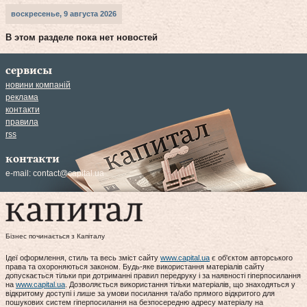
воскресенье, 9 августа 2026
В этом разделе пока нет новостей
сервисы
новини компаній
реклама
контакти
правила
rss
контакти
e-mail:
contact@capital.ua
Бізнес починається з Капіталу
Ідеї оформлення, стиль та весь зміст сайту
www.capital.ua
є об'єктом авторського
права та охороняються законом. Будь-яке використання матеріалів сайту
допускається тільки при дотриманні правил передруку і за наявності гіперпосилання
на
www.capital.ua
. Дозволяється використання тільки матеріалів, що знаходяться у
відкритому доступі і лише за умови посилання та/або прямого відкритого для
пошукових систем гіперпосилання на безпосередню адресу матеріалу на