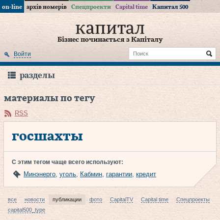
on-line
архів номерів
Спецпроекти
Capital time
Капитал 500
Бізнес починається з Капіталу
Войти
разделы
материалы по тегу
RSS
госшахты
С этим тегом чаще всего используют:
Минэнерго
,
уголь
,
Кабмин
,
гарантии
,
кредит
все
новости
публикации
фото
CapitalTV
Capital time
Спецпроекты
capital500_type