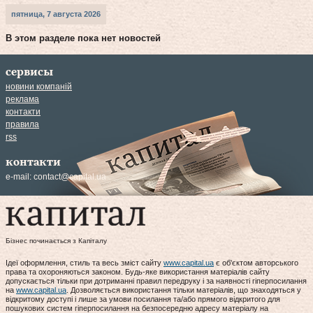
пятница, 7 августа 2026
В этом разделе пока нет новостей
сервисы
новини компаній
реклама
контакти
правила
rss
контакти
e-mail:
contact@capital.ua
Бізнес починається з Капіталу
Ідеї оформлення, стиль та весь зміст сайту
www.capital.ua
є об'єктом авторського
права та охороняються законом. Будь-яке використання матеріалів сайту
допускається тільки при дотриманні правил передруку і за наявності гіперпосилання
на
www.capital.ua
. Дозволяється використання тільки матеріалів, що знаходяться у
відкритому доступі і лише за умови посилання та/або прямого відкритого для
пошукових систем гіперпосилання на безпосередню адресу матеріалу на