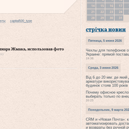
14
15
16
17
21
22
23
24
28
29
30
31
екты
capital500_type
стрічка новин
Пятница, 5 июня 2026
 пиара Жмака, использовав фото
Чехлы для телефонов о
Украине: прямой постав
993
19:36
Среда, 3 июня 2026
Від 6 до 20 мм: де який
арматури використовува
будинок стояв 100 років
Почему офисное кресло
выбирать только по вне
20:25
Понедельник, 9 марта 20
CRM и «Новая Почта»: к
автоматизировать доста
и возвраты без ручной 