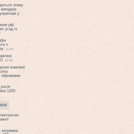
диться знову
 випадків
українців у
орони рф
их угод із
6
ифи
ги з
зу
11:04
авлені
ТО
10:06
ронні компанії
атку
и зброярами
 росія
йже 1200
2025
плектуючих
ракет
а затримки