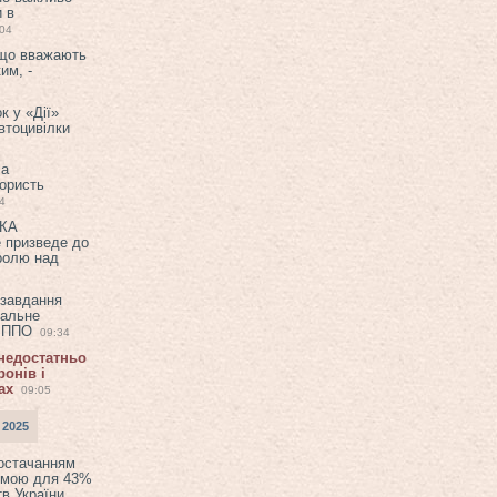
и в
:04
 що вважають
им, -
к у «Дії»
втоцивілки
ла
користь
4
ЕКА
е призведе до
ролю над
 завдання
еальне
в ППО
09:34
 недостатньо
онів і
ах
09:05
 2025
постачанням
емою для 43%
в України