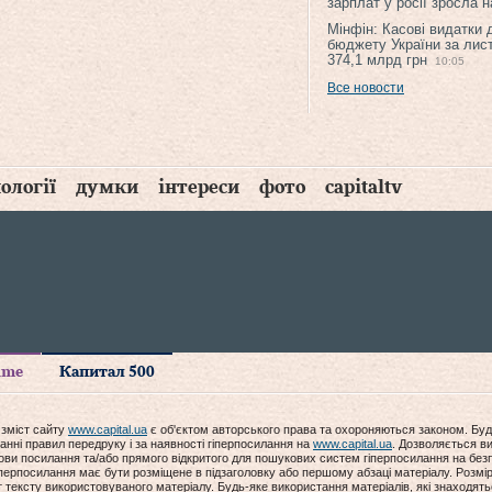
зарплат у росії зросла 
Мінфін: Касові видатки
бюджету України за лис
374,1 млрд грн
10:05
Все новости
ології
думки
інтереси
фото
capitaltv
time
Капитал 500
 зміст сайту
www.capital.ua
є об'єктом авторського права та охороняються законом. Буд
анні правил передруку і за наявності гіперпосилання на
www.capital.ua
. Дозволяється ви
мови посилання та/або прямого відкритого для пошукових систем гіперпосилання на без
гіперпосилання має бути розміщене в підзаголовку або першому абзаці матеріалу. Розм
ексту використовуваного матеріалу. Будь-яке використання матеріалів, які знаходять