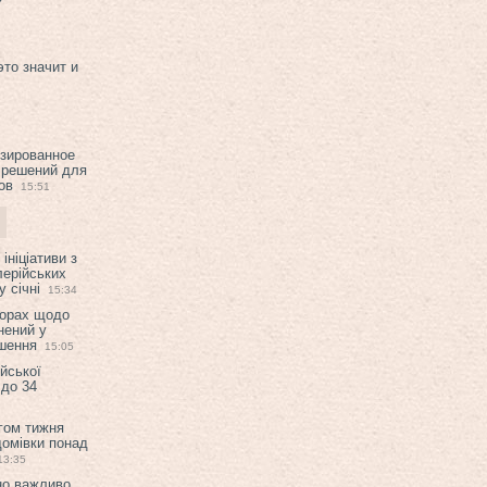
это значит и
изированное
 решений для
ов
15:51
ініціативи з
лерійських
 січні
15:34
ворах щодо
нений у
ішення
15:05
ійської
 до 34
гом тижня
домівки понад
13:35
но важливо