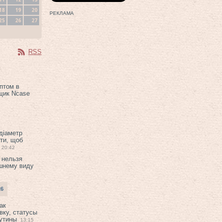
18
19
20
РЕКЛАМА
25
26
27
RSS
птом в
щик Ncase
 діаметр
ти, щоб
20:42
 нельзя
шнему виду
26
ак
вку, статусы
рутины
13:15