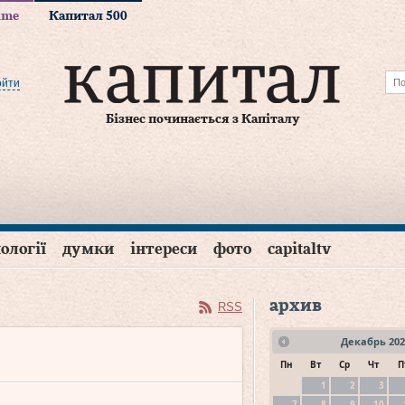
time
Капитал 500
ойти
Бізнес починається з Капіталу
ології
думки
інтереси
фото
capitaltv
архив
RSS
Декабрь
202
Пн
Вт
Ср
Чт
П
1
2
3
7
8
9
10