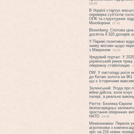
18:00
В Україні стартує масшт
перевірка суб’єктів гос
ОПК та структурних підр
Міноборони
17:31
Bloomberg: Спотова ціна
досягла 4 320 доларів з
У Парижі позитивно відр
заяву москви щодо перег
з Макроном
16:03
Урядовий портал: У 2025
український ринок праці
обережну стабілізацію
1
DW: У листопаді росія 
до Китаю золота на 961 
що є історичним макси
Зеленський: Угода про 
війни дійсна, коли існує
папері, а реально викон
Рютте: Безпека Європи
безпосередньо залежить
зростання оборонних вит
НАТО
13:35
Мінекономіки: Перелік у
агротехніки з компенсац
зріс на 216 нових позиці