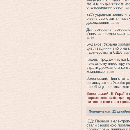
мати міністра енергетик
опалювальний сезон
13
72% українців заявили,
рівень свого життя низьк
дослідження
12:05
Для ветеранів і ветерано
з’явилася компенсація а
11:36
Буданов: Україна зроби
цивілізаційний вибір на 
партнерства зі США
11:0
Гашев: Продаж частки 
приватному інвестору н
втрати державного конт
компанією
10:06
Зеленський: Нині стоїть
організувати в Україні р
виробництво комплексі
Зеленський: В Україні
перехоплювачів для др
питання вже не в грош
Понедельник, 22 декабря
ІЕД: Перебої з електро
стали серйозною пробл
промислових підприємст