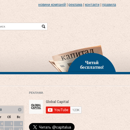
новини компаній
|
реклама
|
контакти
|
правила
Читай
бесплатно!
РЕКЛАМА
0
т
Сб
Вс
4
5
6
11
12
13