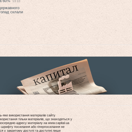
на 60%
13:10
 державного
топад склали
ь-яке використання матеріалів сайту
користання тільки матеріалів, що знаходяться у
посередню адресу матеріалу на www.capital.ua
ір шрифту посилання або гіперпосилання не
ся у закритому доступі та доступні лише