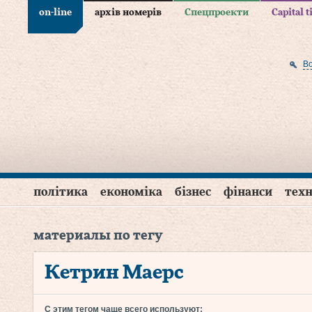
on-line
архів номерів
Спецпроекти
Capital 
В
політика
економіка
бізнес
фінанси
техн
материалы по тегу
Кетрин Маерс
С этим тегом чаще всего используют: