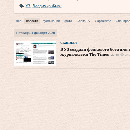
УЗ
,
Владимир Жмак
все
новости
публикации
фото
CapitalTV
Capital time
Спецпро
Пятница, 4 декабря 2020
скандал
В УЗ создали фейкового бота для
журналистки Тhe Times
22:55
24