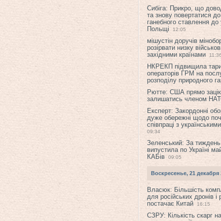
Сибіга: Прикро, що дово
та знову повертатися до
ганебного ставлення до 
Польщі
12:05
мішустін доручів міноб
розірвати низку військов
західними країнами
11:3
НКРЕКП підвищила тар
операторів ГРМ на послу
розподілу природного га
Рютте: США прямо зацік
залишатись членом НА
Експерт: Закордонні обо
дуже обережні щодо поч
співпраці з українським
09:34
Зеленський: За тиждень
випустила по Україні ма
КАБів
09:05
Воскресенье, 21 декабря 
Власюк: Більшість ком
для російських дронів і 
постачає Китай
16:15
СЗРУ: Кількість скарг н