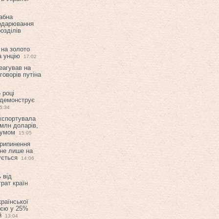
абна
подарювання
озділів
 на золото
а унцію
17:02
еагував на
оворів путіна
 році
 демонструє
5:34
експортувала
млн доларів,
мумом
15:05
припинення
 не лише на
ується
14:06
 від
рат країн
країнської
ією у 25%
й
13:04