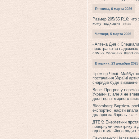
Пятница, 6 марта 2026
Размер 205/55 R16: что 
кому подходит
15:44
Четверг, 5 марта 2026
«Аптека Дня»: Специал
пространство надежных
самых сложных диагноз
Вторник, 23 декабря 2025
Прем’єр Чехії: Майбутнє 
постачання Україні арти
снарядів буде вирішене у
Венс: Прогрес у перего
України є, але я не впев
досягненні мирного вир
Bloomberg: Вартість рос
експортної нафти впала
доларів за барель
14:06
ДТЕК: Енергетики протя
повернули електрику в 
одного мільйона родин
Свириденко: Надзвичай