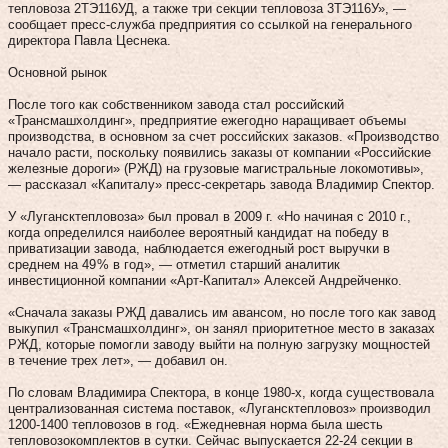
тепловоза 2ТЭ116УД, а также три секции тепловоза 3ТЭ116У», —
сообщает пресс-служба предприятия со ссылкой на генерального
директора Павла Цеснека.
Основной рынок
После того как собственником завода стал российский
«Трансмашхолдинг», предприятие ежегодно наращивает объемы
производства, в основном за счет российских заказов. «Производство
начало расти, поскольку появились заказы от компании «Российские
железные дороги» (РЖД) на грузовые магистральные локомотивы»,
— рассказал «Капиталу» пресс-секретарь завода Владимир Спектор.
У «Лугансктепловоза» был провал в 2009 г. «Но начиная с 2010 г.,
когда определился наиболее вероятный кандидат на победу в
приватизации завода, наблюдается ежегодный рост выручки в
среднем на 49 % в год», — отметил старший аналитик
инвестиционной компании «Арт-Капитал» Алексей Андрейченко.
«Сначала заказы РЖД давались им авансом, но после того как завод
выкупил «Трансмашхолдинг», он занял приоритетное место в заказах
РЖД, которые помогли заводу выйти на полную загрузку мощностей
в течение трех лет», — добавил он.
По словам Владимира Спектора, в конце 1980‑х, когда существовала
централизованная система поставок, «Лугансктепловоз» производил
1200‑1400 тепловозов в год. «Ежедневная норма была шесть
тепловозокомплектов в сутки. Сейчас выпускается 22‑24 секции в