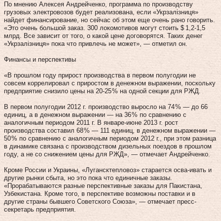
По мнению Алексея Андрейченко, программа по производству
грузовых электровозов будет реализована, если «Укрзалізниця»
найдет финансирование, но сейчас об этом еще очень рано говорить.
«Это очень большой заказ. 300 локомотивов могут стоить $ 1,2‑1,5
млрд. Все зависит от того, о какой цене договорятся. Таких денег
«Укрзалізниця» пока что привлечь не может», — отметил он.
Финансы и перспективы
«В прошлом году прирост производства в первом полугодии не
совсем коррелировал с приростом в денежном выражении, поскольку
предприятие снизило цены на 20‑25 % на одной секции для РЖД.
В первом полугодии 2012 г. производство выросло на 74 % — до 66
единиц, а в денежном выражении — на 36 % по сравнению с
аналогичным периодом 2011 г. В январе-июне 2013 г. рост
производства составил 68 % — 111 единиц, в денежном выражении —
50 % по сравнению с аналогичным периодом 2012 г., при этом разница
в динамике связана с производством дизельных поездов в прошлом
году, а не со снижением цены для РЖД», — отмечает Андрейченко.
Кроме России и Украины, «Лугансктепловоз» старается осва-ивать и
другие рынки сбыта, но это пока что единичные заказы.
«Прорабатываются разные перспективные заказы для Пакистана,
Узбекистана. Кроме того, в перспективе возможны поставки и в
другие страны бывшего Советского Союза», — отмечает пресс-
секретарь предприятия.