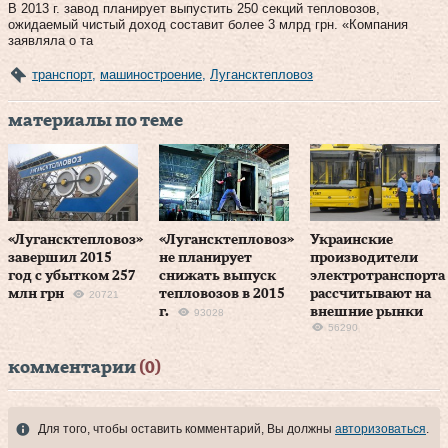
В 2013 г. завод планирует выпустить 250 секций тепловозов,
ожидаемый чистый доход составит более 3 млрд грн. «Компания
заявляла о та
транспорт
,
машиностроение
,
Лугансктепловоз
материалы по теме
«Лугансктепловоз»
«Лугансктепловоз»
Украинские
завершил 2015
не планирует
производители
год с убытком 257
снижать выпуск
электротранспорта
млн грн
тепловозов в 2015
рассчитывают на
20721
г.
внешние рынки
93028
56290
комментарии
(0)
Для того, чтобы оставить комментарий, Вы должны
авторизоваться
.