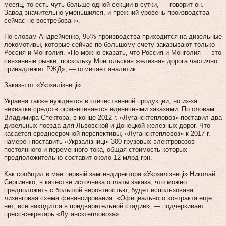
месяц, то есть чуть больше одной секции в сутки, — говорит он. —
Завод значительно уменьшился, и прежний уровень производства
сейчас не востребован».
По словам Андрейченко, 95 % производства приходится на дизельные
локомотивы, которые сейчас по большому счету заказывают только
Россия и Монголия. «Но можно сказать, что Россия и Монголия — это
связанные рынки, поскольку Монгольская железная дорога частично
принадлежит РЖД», — отмечает аналитик.
Заказы от «Укрзалізниці»
Украина также нуждается в отечественной продукции, но из‑за
нехватки средств ограничивается единичными заказами. По словам
Владимира Спектора, в конце 2012 г. «Лугансктепловоз» поставил два
дизельных поезда для Львовской и Донецкой железных дорог. Что
касается среднесрочной перспективы, «Лугансктепловоз» к 2017 г.
намерен поставить «Укрзалізниці» 300 грузовых электровозов
постоянного и переменного тока, общая стоимость которых
предположительно составит около 12 млрд грн.
Как сообщил в мае первый замгендиректора «Укрзалізниці» Николай
Сергиенко, в качестве источника оплаты заказа, что можно
предположить с большой вероятностью, будет использована
лизинговая схема финансирования. «Официального контракта еще
нет, все находится в предварительной стадии», — подчеркивает
пресс-секретарь «Лугансктепловоза».