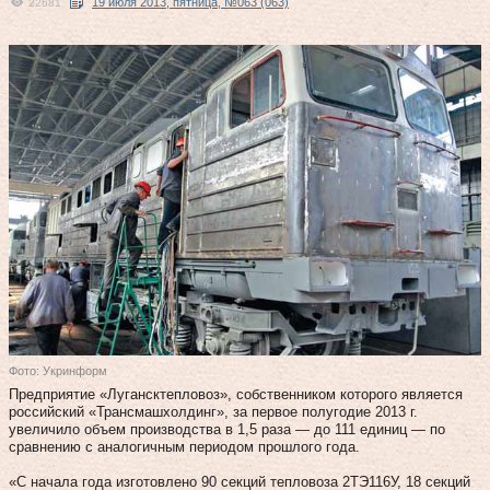
19 июля 2013, пятница, №063 (063)
22681
Фото: Укринформ
Предприятие «Лугансктепловоз», собственником которого является
российский «Трансмашхолдинг», за первое полугодие 2013 г.
увеличило объем производства в 1,5 раза — до 111 единиц — по
сравнению с аналогичным периодом прошлого года.
«С начала года изготовлено 90 секций тепловоза 2ТЭ116У, 18 секций