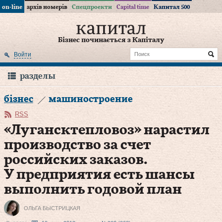
on-line
архів номерів
Спецпроекти
Capital time
Капитал 500
Бізнес починається з Капіталу
Войти
разделы
бізнес
машиностроение
RSS
«Лугансктепловоз» нарастил
производство за счет
российских заказов.
У предприятия есть шансы
выполнить годовой план
ОЛЬГА БЫСТРИЦКАЯ