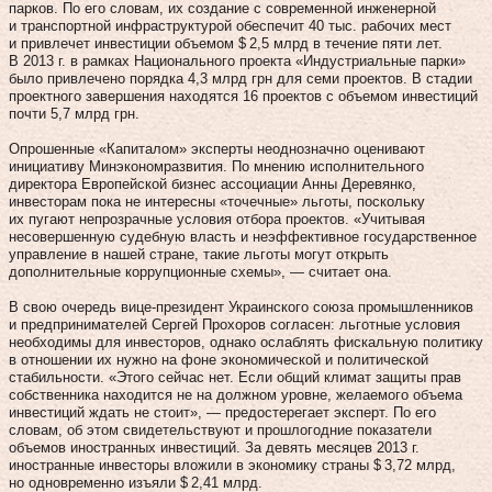
парков. По его словам, их создание с современной инженерной
и транспортной инфраструктурой обеспечит 40 тыс. рабочих мест
и привлечет инвестиции объемом $ 2,5 млрд в течение пяти лет.
В 2013 г. в рамках Национального проекта «Индустриальные парки»
было привлечено порядка 4,3 млрд грн для семи проектов. В стадии
проектного завершения находятся 16 проектов с объемом инвестиций
почти 5,7 млрд грн.
Опрошенные «Капиталом» эксперты неоднозначно оценивают
инициативу Минэкономразвития. По мнению исполнительного
директора Европейской бизнес ассоциации Анны Деревянко,
инвесторам пока не интересны «точечные» льготы, поскольку
их пугают непрозрачные условия отбора проектов. «Учитывая
несовершенную судебную власть и неэффективное государственное
управление в нашей стране, такие льготы могут открыть
дополнительные коррупционные схемы», — считает она.
В свою очередь вице-президент Украинского союза промышленников
и предпринимателей Сергей Прохоров согласен: льготные условия
необходимы для инвесторов, однако ослаблять фискальную политику
в отношении их нужно на фоне экономической и политической
стабильности. «Этого сейчас нет. Если общий климат защиты прав
собственника находится не на должном уровне, желаемого объема
инвестиций ждать не стоит», — предостерегает эксперт. По его
словам, об этом свидетельствуют и прошлогодние показатели
объемов иностранных инвестиций. За девять месяцев 2013 г.
иностранные инвесторы вложили в экономику страны $ 3,72 млрд,
но одновременно изъяли $ 2,41 млрд.