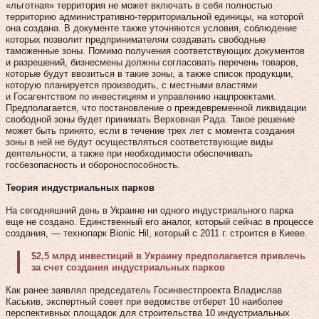
«льготная» территория не может включать в себя полностью
территорию административно-территориальной единицы, на которой
она создана. В документе также уточняются условия, соблюдение
которых позволит предпринимателям создавать свободные
таможенные зоны. Помимо получения соответствующих документов
и разрешений, бизнесмены должны согласовать перечень товаров,
которые будут ввозиться в такие зоны, а также список продукции,
которую планируется производить, с местными властями
и Госагентством по инвестициям и управлению нацпроектами.
Предполагается, что постановление о преждевременной ликвидации
свободной зоны будет принимать Верховная Рада. Такое решение
может быть принято, если в течение трех лет с момента создания
зоны в ней не будут осуществляться соответствующие виды
деятельности, а также при необходимости обеспечивать
госбезопасность и обороноспособность.
Теория индустриальных парков
На сегодняшний день в Украине ни одного индустриального парка
еще не создано. Единственный его аналог, который сейчас в процессе
создания, — технопарк Bionic Hil, который с 2011 г. строится в Киеве.
$2,5 млрд инвестиций в Украину предполагается привлечь
за счет создания индустриальных парков
Как ранее заявлял председатель Госинвестпроекта Владислав
Каськив, экспертный совет при ведомстве отберет 10 наиболее
перспективных площадок для строительства 10 индустриальных