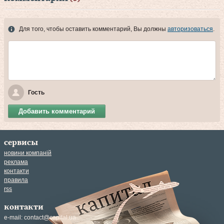
Для того, чтобы оставить комментарий, Вы должны
авторизоваться
.
Гость
Добавить комментарий
сервисы
новини компаній
реклама
контакти
правила
rss
контакти
e-mail:
contact@capital.ua