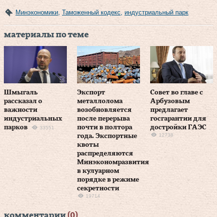
Минэкономики
,
Таможенный кодекс
,
индустриальный парк
материалы по теме
Шмыгаль
Экспорт
Совет во главе с
рассказал о
металлолома
Арбузовым
важности
возобновляется
предлагает
индустриальных
после перерыва
госгарантии для
парков
почти в полтора
достройки ГАЭС
33551
12738
года. Экспортные
квоты
распределяются
Минэкономразвития
в кулуарном
порядке в режиме
секретности
19714
комментарии
(0)