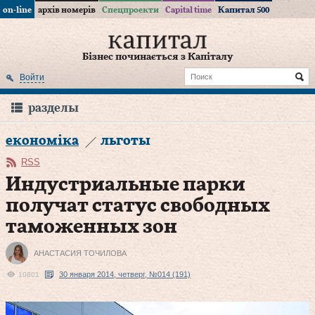
on-line
архів номерів
Спецпроекти
Capital time
Капитал 500
Бізнес починається з Капіталу
Войти
разделы
економіка
льготы
RSS
Индустриальные парки
получат статус свободных
таможенных зон
АНАСТАСИЯ ТОЧИЛОВА
30 января 2014, четверг, №014 (191)
10801