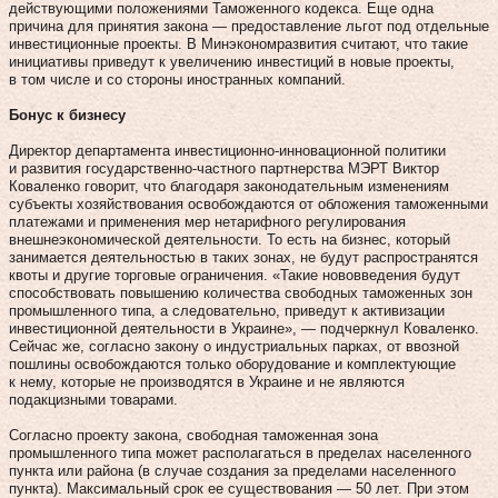
действующими положениями Таможенного кодекса. Еще одна
причина для принятия закона — предоставление льгот под отдельные
инвестиционные проекты. В Минэкономразвития считают, что такие
инициативы приведут к увеличению инвестиций в новые проекты,
в том числе и со стороны иностранных компаний.
Бонус к бизнесу
Директор департамента инвестиционно-инновационной политики
и развития государственно-частного партнерства МЭРТ Виктор
Коваленко говорит, что благодаря законодательным изменениям
субъекты хозяйствования освобождаются от обложения таможенными
платежами и применения мер нетарифного регулирования
внешнеэкономической деятельности. То есть на бизнес, который
занимается деятельностью в таких зонах, не будут распространятся
квоты и другие торговые ограничения. «Такие нововведения будут
способствовать повышению количества свободных таможенных зон
промышленного типа, а следовательно, приведут к активизации
инвестиционной деятельности в Украине», — подчеркнул Коваленко.
Сейчас же, согласно закону о индустриальных парках, от ввозной
пошлины освобождаются только оборудование и комплектующие
к нему, которые не производятся в Украине и не являются
подакцизными товарами.
Согласно проекту закона, свободная таможенная зона
промышленного типа может располагаться в пределах населенного
пункта или района (в случае создания за пределами населенного
пункта). Максимальный срок ее существования — 50 лет. При этом