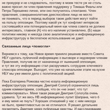
не прокурор и не следователь, поэтому в моем тесте уж не столь
важно просил ли член правления поддержку у Томаша Фиалы или
Петра Порошенко лично, или оно получилось спонтанно. Член
правления, совершеннолетние дееспособное лицо не могло
не понимать, что в период выборов такие действия могут пойти
на пользу оппозиции. Поэтому какой уж тут конфликт интересов
состоявшийся или потенциальный меня как члена совета не должно
интересовать, главное (А) что его наличие установлено, (Б) наши
политики никому и никогда свою аналитическую и информационную
инфраструктуру в бесплатное использование не дают.
Связанные лица «помогли»
Вернемся к тому, как Новое время приняло решение вместо Совета
НБУ сделать публичной информацию о выговоре и недоверии членам
Правления, получив ее от назначенца от нынешней оппозиции,
и тут же эту информацию стал раскручивать сотрудник ключевого
спонсора оппозиции. Выходит, что уже на начальном этапе на кухне
НБУ мы уже имели дело с политической акцией.
Пока Екатерина Рожкова честно юзала информационную
инфраструктуру оппозиции, Дмитрий Сологуб ограничился лишь
одним комментарием, сообщив, что он «не знает, что тут
комментировать». Меня такая реакция Дмитрия Сологуба очень
удивила. Тут же весь НВ информационно лупит Шапрана, чего б
и ему меня не пнуть? Хороших отношений у нас с ним никогда
не было, приветливостью он не отличался. Я решил детальнее
посмотреть Дмитрия через публичные реестры. И расследованию