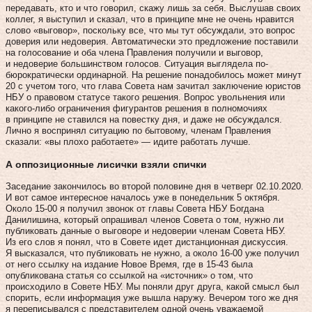
передавать, кто и что говорил, скажу лишь за себя. Выслушав своих
коллег, я выступил и сказал, что в принципе мне не очень нравится
слово «выговор», поскольку все, что мы тут обсуждали, это вопрос
доверия или недоверия. Автоматически это предложение поставили
на голосование и оба члена Правления получили и выговор,
и недоверие большинством голосов. Ситуация выглядела по-
бюрократически ординарной. На решение понадобилось может минут
20 с учетом того, что глава Совета нам зачитал заключение юристов
НБУ о правовом статусе такого решения. Вопрос увольнения или
какого-либо ограничения фигурантов решения в полномочиях
в принципе не ставился на повестку дня, и даже не обсуждался.
Лично я воспринял ситуацию по бытовому, членам Правления
сказали: «вы плохо работаете» — идите работать лучше.
А оппозиционные лисички взяли спички
Заседание закончилось во второй половине дня в четверг 02.10.2020.
И вот самое интересное началось уже в понедельник 5 октября.
Около 15-00 я получил звонок от главы Совета НБУ Богдана
Данилишина, который опрашивал членов Совета о том, нужно ли
публиковать данные о выговоре и недоверии членам Совета НБУ.
Из его слов я понял, что в Совете идет дистанционная дискуссия.
Я высказался, что публиковать не нужно, а около 16-00 уже получил
от него ссылку на издание Новое Время, где в 15-43 была
опубликована статья со ссылкой на «источник» о том, что
происходило в Совете НБУ. Мы поняли друг друга, какой смысл был
спорить, если информация уже вышла наружу. Вечером того же дня
я переписывался с представителем одной очень уважаемой