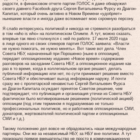
радости, в финансовом отчете партии ГОЛОС я даже обнаружил
своего давнего Facebook-друга Сергея Витальевича Фурсу из Драгон-
Капитал, который очень активно в Новом Времени «удобряет»
нынешние власти и иногда даже вспоминает мою скромную персону.
Я слабо интересуюсь политикой и никогда не стремился разобраться
в том «who is who» на политическом Олимпе. А тут, можно сказать,
впервые так явно столкнулся с ней по работе. 17 июля 2020 года
в лице одного из своих спикеров партия ГОЛОС заявила: «Власти
не нужно помогать, ее нужно менять». Вот такие вот дела. Член
Совета НБУ, назначенный при Порошенко (ныне в оппозиции),
передает оппозиционному изданию «Новое время» содержание
разговоров на заседании Совета НБУ, а оппозиционное издание как
раз в то время, когда в коллегиальном органе решают, делать
публичной информацию или нет, по сути принимает решение вместо
Совета НБУ и обеспечивает выход информации наружу. И почти
сразу же с пролетарской ненавистью Сергей Витальевич Фурса
из Драгон-Капитала осуждает принятое Советом решение, чем
подтверждает, что публикация и организация утечки из Совета НБУ
фактически было мотивированным решением (политической акцией)
оппозиции (под этим термином я подразумеваю не только
профессиональных политиков, но и работников оппозиционных СМИ,
донаторов, жертвователей политической партии и оппозиционных
СМИ и т.д.).
Такому положению дел вовсе не обрадовались наши международные
партнеры. Они же за независимый НБУ, за НБУ вне политики. А тут
произошло прямое вмешательство не просто в коммуникационную