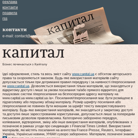
реклама
контакти
правила
rss
контакти
e-mail:
contact@capital.ua
Бізнес починається з Капіталу
Ідеї оформлення, стиль та весь зміст сайту
www.capital.ua
є об'єктом авторського
права та охороняються законом. Будь-яке використання матеріалів сайту
допускається тільки при дотриманні правил передруку і за наявності гіперпосилання
на
www.capital.ua
. Дозволяється використання тільки матеріалів, що знаходяться у
відкритому доступі і лише за умови посилання та/або прямого відкритого для
пошукових систем гіперпосилання на безпосередню адресу матеріалу на
www.capital.ua www.capital.ua /a>. Посилання/гіперпосилання має бути розміщене в
підзаголовку або першому абзаці матеріалу. Розмір шрифту посилання або
гіперпосилання не повинен бути меншим за шрифт тексту використовуваного
матеріалу. Будь-яке використання матеріалів, які знаходяться у закритому доступі
та доступні лише зареєстрованим користувачам, допускається лише за попереднім
письмовим дозволом правовласника. Категорично заборонено передрук,
копіювання, відтворення, зміну або інше використання матеріалів, опублікованих з
позначкою в рамках угоди про синдикацію з Financial Times Limited. Використання
матеріалів, які містять посилання на агентства France-Presse, Reuters, Інтерфакс-
Україна, Українські новини, УНІАН суворо заборонено. Матеріали, позначені знаком