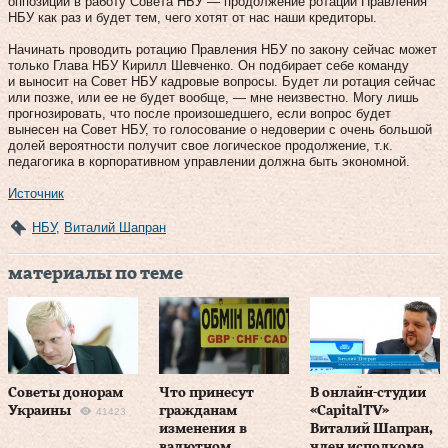
оппозиции в работу Совета НБУ — продолжение ротации Правления
НБУ как раз и будет тем, чего хотят от нас наши кредиторы.
Начинать проводить ротацию Правления НБУ по закону сейчас может
только Глава НБУ Кирилл Шевченко. Он подбирает себе команду
и выносит на Совет НБУ кадровые вопросы. Будет ли ротация сейчас
или позже, или ее не будет вообще, — мне неизвестно. Могу лишь
прогнозировать, что после произошедшего, если вопрос будет
вынесен на Совет НБУ, то голосование о недоверии с очень большой
долей вероятности получит свое логическое продолжение, т.к.
педагогика в корпоративном управлении должна быть экономной.
Источник
НБУ
,
Виталий Шапран
материалы по теме
Советы донорам
Что принесут
В онлайн-студии
Украины
гражданам
«CapitalTV»
41423
изменения в
Виталий Шапран,
валютном
член исполкома