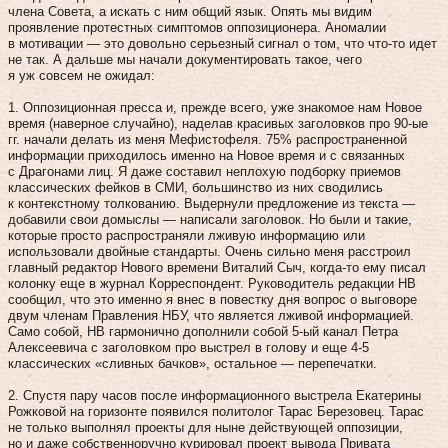
члена Совета, а искать с ним общий язык. Опять мы видим
проявление протестных симптомов оппозиционера. Аномалии
в мотивации — это довольно серьезный сигнал о том, что что-то идет
не так. А дальше мы начали документировать такое, чего
я уж совсем не ожидал:
1. Оппозиционная пресса и, прежде всего, уже знакомое нам Новое
время (наверное случайно), наделав красивых заголовков про 90-ые
гг. начали делать из меня Мефистофеля. 75% распространенной
информации приходилось именно на Новое время и с связанных
с Драгонами лиц. Я даже составил неплохую подборку приемов
классических фейков в СМИ, большинство из них сводились
к контекстному толкованию. Выдернули предложение из текста —
добавили свои домыслы — написали заголовок. Но были и такие,
которые просто распространяли лживую информацию или
использовали двойные стандарты. Очень сильно меня расстроил
главный редактор Нового времени Виталий Сыч, когда-то ему писал
колонку еще в журнал Корреспондент. Руководитель редакции НВ
сообщил, что это именно я внес в повестку дня вопрос о выговоре
двум членам Правления НБУ, что является лживой информацией.
Само собой, НВ гармонично дополнили собой 5-ый канал Петра
Алексеевича с заголовком про выстрел в голову и еще 4-5
классических «сливных бачков», остальное — перепечатки.
2. Спустя пару часов после информационного выстрела Екатерины
Рожковой на горизонте появился политолог Тарас Березовец. Тарас
не только выполнял проекты для ныне действующей оппозиции,
но и даже собственноручно курировал проект вывода Привата