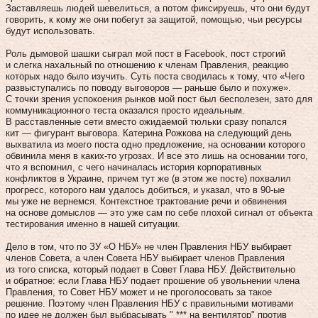
Заставляешь людей шевелиться, а потом фиксируешь, что они будут
говорить, к кому же они побегут за защитой, помощью, чьи ресурсы
будут использовать.
Роль дымовой шашки сыграл мой пост в Facebook, пост строгий
и слегка нахальный по отношению к членам Правления, реакцию
которых надо было изучить. Суть поста сводилась к тому, что «Чего
развыступались по поводу выговоров — раньше было и похуже».
С точки зрения успокоения рынков мой пост был бесполезен, зато для
коммуникационного теста оказался просто идеальным.
В расставленные сети вместо ожидаемой тюльки сразу попался
кит — фигурант выговора. Катерина Рожкова на следующий день
выхватила из моего поста одно предложение, на основании которого
обвинила меня в каких-то угрозах. И все это лишь на основании того,
что я вспомнил, с чего начиналась история корпоративных
конфликтов в Украине, причем тут же (в этом же посте) похвалил
прогресс, которого нам удалось добиться, и указал, что в 90-ые
мы уже не вернемся. Контекстное трактование речи и обвинения
на основе домыслов — это уже сам по себе плохой сигнал от объекта
тестирования именно в нашей ситуации.
Дело в том, что по ЗУ «О НБУ» не член Правления НБУ выбирает
членов Совета, а член Совета НБУ выбирает членов Правления
из того списка, который подает в Совет Глава НБУ. Действительно
и обратное: если Глава НБУ подает прошение об увольнении члена
Правления, то Совет НБУ может и не проголосовать за такое
решение. Поэтому член Правления НБУ с правильными мотивами
по идее не должен был выбрасывать " *** на вентилятор" против