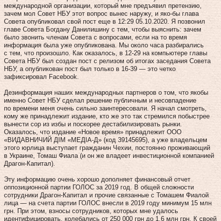
международной организации, который мне предъявил претензию,
зачем мол Совет НБУ этот вопрос вынес наружу, и яко-бы глава
Совета опубликовал свой пост еще в 12:29 05.10.2020. Я позвонил
главе Совета Богдану Данилишину с тем, чтобы выяснить: зачем
было звонить членам Совета с вопросами, если на то время
информация была уже опубликована. Мы около часа разбирались
с тем, что произошло. Как оказалось, в 12-29 на компьютере главы
Совета НБУ был создан пост с релизом об итогах заседания Совета
НБУ, а опубликован пост был только в 16-39 — это четко
зафиксировал Facebook.
Дезинформация наших международных партнеров о том, что якобы
именно Совет НБУ сделал решение публичным и несовпадение
по времени меня очень сильно заинтересовали. Я начал смотреть,
кому же принадлежит издание, кто же это так стремился побыстрее
вынести сор из избы и поскорее дестабилизировать рынки.
Оказалось, что издание «Новое время» принадлежит ООО
«ВИДАВНИЧИЙ ДІМ «МЕДІА-Д» (код 39145695), а уже владельцем
этого юрлица выступает гражданин Чехии, постоянно проживающий
в Украине, Томаш Фиала (и он же владеет инвестиционной компанией
Драгон-Капитал).
Эту информацию очень хорошо дополняет финансовый отчет
оппозиционной партии ГОЛОС за 2019 год. В общей сложности
сотрудники Драгон-Капитал и прочие связанные с Томашем Фиалой
лица — на счета партии ГОЛОС внесли в 2019 году минимум 15 млн
грн. При этом, взносы сотрудников, которых мне удалось
идентифицировать, колебались от 250 000 грн до 1,6 млн грн. К своей