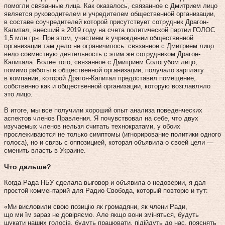
помогли связанные лица. Как оказалось, связанное с Дмитрием лицо
является руководителем и учредителем общественной организации,
в составе соучредителей которой присутствует сотрудник Драгон-
Капитал, внесший в 2019 году на счета политической партии ГОЛОС
1,5 млн грн. При этом, участием в учреждении общественной
организации там дело не ограничилось: связанное с Дмитрием лицо
вело совместную деятельность с этим же сотрудником Драгон-
Капитала. Более того, связанное с Дмитрием Сологубом лицо,
помимо работы в общественной организации, получало зарплату
в компании, которой Драгон-Капитал предоставил помещение,
собственно как и общественной организации, которую возглавляло
это лицо.
В итоге, мы все получили хороший опыт анализа поведенческих
аспектов членов Правления. Я почувствовал на себе, что двух
изучаемых членов нельзя считать технократами, у обоих
прослеживаются не только симптомы (игнорирование политики одного
голоса), но и связь с оппозицией, которая объявила о своей цели —
сменить власть в Украине.
Что дальше?
Когда Рада НБУ сделала выговор и объявила о недоверии, я дал
простой комментарий для Радио Свобода, который повторю и тут:
«Ми висловили свою позицію як громадяни, як члени Ради,
що ми їм зараз не довіряємо. Але якщо вони зміняться, будуть
шукати наших голосів, будуть працювати, підійдуть до нас, пояснять