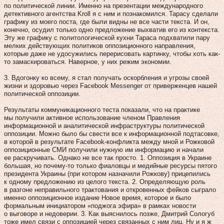
по политической линии. Именно на презентации международного
детективного агентства Kroll я с ним и познакомился. Тарасу сделали
графику из моего поста, где были видны не все части текста. И он,
конечно, осудил только одно предложение выхватив его из контекста.
Эту же графику с политологической кухни Тараса подхватили пару
мелких действующих политиков оппозиционного направления,
которые даже не удосужились перерисовать картинку, чтобы хоть как-
то замаскироваться. Наверное, у них режим экономии.
3. Вдогонку ко всему, я стал получать оскорбления и угрозы своей
жизни и здоровью через Facebook Messenger от приверженцев нашей
политической оппозиции.
Результаты коммуникационного теста показали, что на практике
мы получили активное использование членом Правления
информационной и аналитической инфраструктуры политической
оппозиции. Можно было бы свести все к информационной подтасовке,
в которой в результате Facebook-конфликта между мной и Рожковой
оппозиционные СМИ получили нужную им информацию и начали
ее раскручивать. Однако не все так просто. 1. Оппозиция в Украине
большая, но почему-то только фиаловцы и медийные ресурсы пятого
президента Украины (при котором назначили Рожкову) прицепились
к одному предложению из целого текста. 2. Определяющую роль
в разгоне неправильного трактования и откровенных фейков сыграло
именно оппозиционное издание Новое время, которое и было
формальным инициатором «поджога эфира» в рамках новости
о выговоре и недоверии. 3. Как выяснилось позже, Дмитрий Сологуб
тоже имел связи с оппозицией через связанных с ним лиц. Ну и я ж