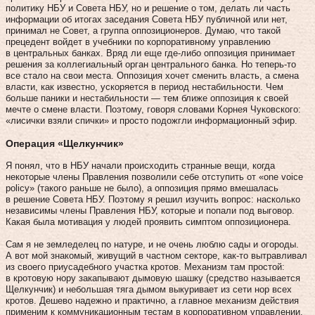
политику НБУ и Совета НБУ, но и решение о том, делать ли часть
информации об итогах заседания Совета НБУ публичной или нет,
принимал не Совет, а группа оппозиционеров. Думаю, что такой
прецедент войдет в учебники по корпоративному управлению
в центральных банках. Вряд ли еще где-либо оппозиция принимает
решения за коллегиальный орган центрального банка. Но теперь-то
все стало на свои места. Оппозиция хочет сменить власть, а смена
власти, как известно, ускоряется в период нестабильности. Чем
больше паники и нестабильности — тем ближе оппозиция к своей
мечте о смене власти. Поэтому, говоря словами Корнея Чуковского:
«лисички взяли спички» и просто подожгли информационный эфир.
Операция «Щелкунчик»
Я понял, что в НБУ начали происходить странные вещи, когда
некоторые члены Правления позволили себе отступить от «one voice
policy» (такого раньше не было), а оппозиция прямо вмешалась
в решение Совета НБУ. Поэтому я решил изучить вопрос: насколько
независимы члены Правления НБУ, которые и попали под выговор.
Какая была мотивация у людей проявить симптом оппозиционера.
Сам я не земледелец по натуре, и не очень люблю сады и огороды.
А вот мой знакомый, живущий в частном секторе, как-то вытравливал
из своего приусадебного участка кротов. Механизм там простой:
в кротовую нору закапывают дымовую шашку (средство называется
Щелкунчик) и небольшая тяга дымом выкуривает из сети нор всех
кротов. Дешево надежно и практично, а главное механизм действия
применим к коммуникационным тестам в корпоративном управлении.