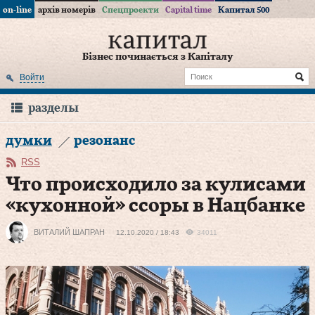
on-line
архів номерів
Спецпроекти
Capital time
Капитал 500
Бізнес починається з Капіталу
Войти
разделы
думки
резонанс
RSS
Что происходило за кулисами
«кухонной» ссоры в Нацбанке
ВИТАЛИЙ ШАПРАН
12.10.2020 / 18:43
34011