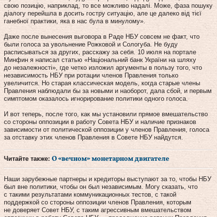
свою позицію, наприклад, то все можливо надалі. Може, фаза пошуку
діалогу перейшла в досить гостру ситуацію, але це далеко від тієї
ганебної практики, яка в нас була в минулому».
Даже после вынесения выговора в Раде НБУ совсем не факт, что
были голоса за увольнение Рожковой и Сологуба. Не буду
расписываться за других, расскажу за себя. 10 июля на портале
Минфин я написал статью «Національний банк України на шляху
до незалежності», где четко изложил аргументы в пользу того, что
независимость НБУ при ротации членов Правления только
увеличится. Но старая классическая модель, когда старые члены
Правления наблюдали бы за новыми и наоборот, дала сбой, и первым
симптомом оказалось игнорирование политики одного голоса.
И вот теперь, после того, как мы установили прямое вмешательство
со стороны оппозиции в работу Совета НБУ и наличие признаков
зависимости от политической оппозиции у членов Правления, голоса
за отставку этих членов Правления в Совете НБУ найдутся.
Читайте также:
О «вечном» монетарном двигателе
Наши зарубежные партнеры и кредиторы выступают за то, чтобы НБУ
был вне политики, чтобы он был независимым. Могу сказать, что
с такими результатами коммуникационных тестов, с такой
поддержкой со стороны оппозиции членов Правления, которым
не доверяет Совет НБУ, с таким агрессивным вмешательством