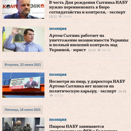
В честь Дня рождения Сытника НАБУ
нужно переименовать в Бюро
соглядатайства и контроля, - эксперт
13:21
25496
позиция
Артем Сытник работает на
уничтожение независимости Украины
и полный внешний контроль над
Украиной, - юрист
10:22
68742
Вторник, 22 июня 2021
позиция
Несмотря на пиар, у директора НАБУ
Артема Сытника нет шансов на
политическую карьеру, - эксперт
09:45
27720
Пятница, 18 июня 2021
позиция
Пиаром НАБУ занимаются