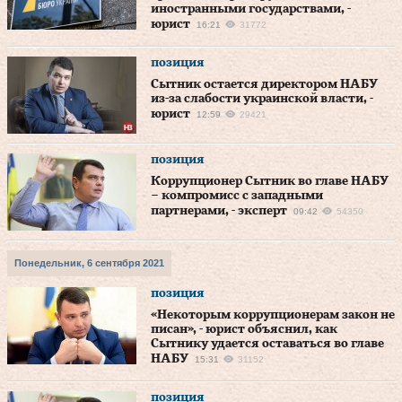
иностранными государствами, -
юрист
16:21
31772
позиция
Сытник остается директором НАБУ
из-за слабости украинской власти, -
юрист
12:59
29421
позиция
Коррупционер Сытник во главе НАБУ
– компромисс с западными
партнерами, - эксперт
09:42
54350
Понедельник, 6 сентября 2021
позиция
«Некоторым коррупционерам закон не
писан», - юрист объяснил, как
Сытнику удается оставаться во главе
НАБУ
15:31
31152
позиция