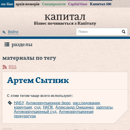
on-line
архів номерів
Спецпроекти
Capital time
Капитал 500
Бізнес починається з Капіталу
Войти
разделы
материалы по тегу
RSS
Артем Сытник
С этим тегом чаще всего используют:
НАБУ
,
Антикоррупционное бюро
,
расследования
,
коррупция
,
суд
,
НАПК
,
Александр Онищенко
,
зарплаты
,
Антикоррупционный суд
,
Антикоррупционная
прокуратура