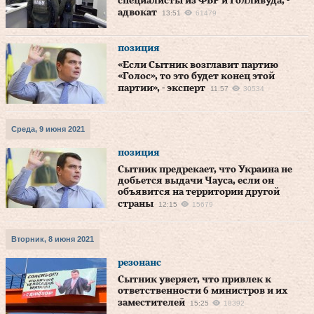
специалисты из ФБР и Голливуда, -
адвокат
13:51
61479
позиция
«Если Сытник возглавит партию
«Голос», то это будет конец этой
партии», - эксперт
11:57
30534
Среда, 9 июня 2021
позиция
Сытник предрекает, что Украина не
добьется выдачи Чауса, если он
объявится на территории другой
страны
12:15
15679
Вторник, 8 июня 2021
резонанс
Сытник уверяет, что привлек к
ответственности 6 министров и их
заместителей
15:25
18392