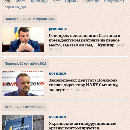
все
новости
публикации
фото
CapitalTV
Capital time
Спецпроекты
capital500_type
Понедельник, 21 февраля 2022
резонанс
Соцопрос, поставивший Сытника в
президентском рейтинге на первое
место, заказал он сам, – Кушнир
10:29
52522
Пятница, 10 сентября 2021
позиция
Законопроект депутата Полякова –
сигнал директору НАБУ Сытнику, -
эксперт
13:13
35419
Вторник, 7 сентября 2021
позиция
Украинские антикоррупционные
органы контролируются