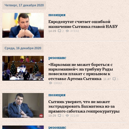
Четверг, 17 декабря 2020
позиция
Евродепутат считает ошибкой
назначение Сытника главой НАБУ
14:29
2
37333
Среда, 16 декабря 2020
резонанс
«Наркоман не может бороться с
наркоманией»: на трибуну Рады
повесили плакат с призывом к
отставке Артема Сытника
11:47
1
18042
позиция
Сытник уверяет, что не может
экстрадировать Бахматюка из-за
прямого саботажа генпрокуратуры
10:29
1
22148
резонанс