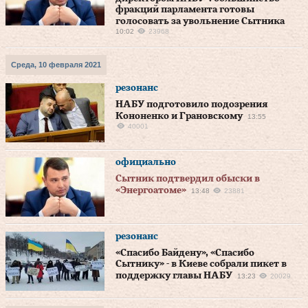
фракций парламента готовы
голосовать за увольнение Сытника
10:02
23968
Среда, 10 февраля 2021
резонанс
НАБУ подготовило подозрения
Кононенко и Грановскому
13:55
40001
официально
Сытник подтвердил обыски в
«Энергоатоме»
13:48
23881
резонанс
«Спасибо Байдену», «Спасибо
Сытнику» - в Киеве собрали пикет в
поддержку главы НАБУ
13:23
20029