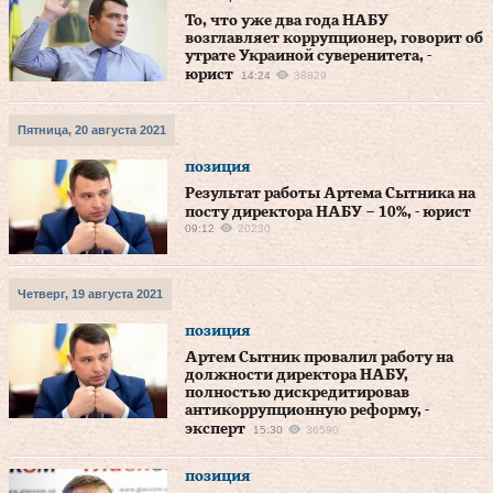
То, что уже два года НАБУ
возглавляет коррупционер, говорит об
утрате Украиной суверенитета, -
юрист
14:24
38829
Пятница, 20 августа 2021
позиция
Результат работы Артема Сытника на
посту директора НАБУ – 10%, - юрист
09:12
20230
Четверг, 19 августа 2021
позиция
Артем Сытник провалил работу на
должности директора НАБУ,
полностью дискредитировав
антикоррупционную реформу, -
эксперт
15:30
36590
позиция