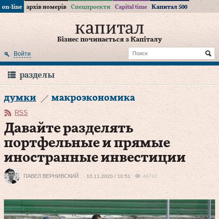
on-line
архів номерів
Спецпроекти
Capital time
Капитал 500
Бізнес починається з Капіталу
Войти
разделы
думки
макроэкономика
RSS
Давайте разделять
портфельные и прямые
иностранные инвестиции
ПАВЕЛ ВЕРНИВСКИЙ
10.11.2020 / 10:51
49742