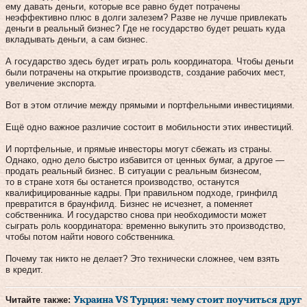
ему давать деньги, которые все равно будет потрачены
неэффективно плюс в долги залезем? Разве не лучше привлекать
деньги в реальный бизнес? Где не государство будет решать куда
вкладывать деньги, а сам бизнес.
А государство здесь будет играть роль координатора. Чтобы деньги
были потрачены на открытие производств, создание рабочих мест,
увеличение экспорта.
Вот в этом отличие между прямыми и портфельными инвестициями.
Ещё одно важное различие состоит в мобильности этих инвестиций.
И портфельные, и прямые инвесторы могут сбежать из страны.
Однако, одно дело быстро избавится от ценных бумаг, а другое —
продать реальный бизнес. В ситуации с реальным бизнесом,
то в стране хотя бы останется производство, останутся
квалифицированные кадры. При правильном подходе, гринфилд
превратится в браунфилд. Бизнес не исчезнет, а поменяет
собственника. И государство снова при необходимости может
сыграть роль координатора: временно выкупить это производство,
чтобы потом найти нового собственника.
Почему так никто не делает? Это технически сложнее, чем взять
в кредит.
Читайте также:
Украина VS Турция: чему стоит поучиться друг