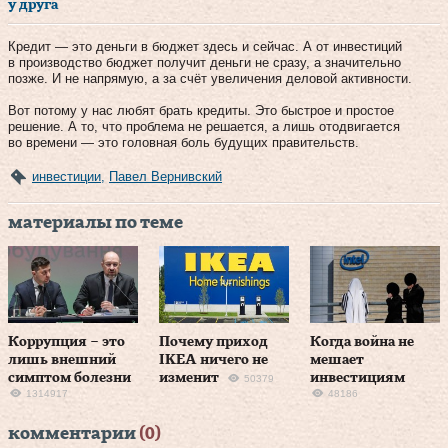
у друга
Кредит — это деньги в бюджет здесь и сейчас. А от инвестиций
в производство бюджет получит деньги не сразу, а значительно
позже. И не напрямую, а за счёт увеличения деловой активности.
Вот потому у нас любят брать кредиты. Это быстрое и простое
решение. А то, что проблема не решается, а лишь отодвигается
во времени — это головная боль будущих правительств.
инвестиции
,
Павел Вернивский
материалы по теме
Коррупция – это
Почему приход
Когда война не
лишь внешний
IKEA ничего не
мешает
симптом болезни
изменит
инвестициям
50379
1314917
48186
комментарии
(0)