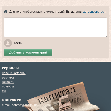
Для того, чтобы оставить комментарий, Вы должны
авторизоваться
.
Гость
Добавить комментарий
сервисы
новини компаній
реклама
контакти
правила
rss
контакти
e-mail:
contact@capital.ua