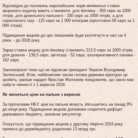
Відповідно до положень європейських норм мінімальні ставки
акцизного податку мають становити: для бензину - 359 євро за 1000
літрів, для дизельного пального - 330 євро за 1000 літрів, а для
скрапленого газу - 125 євро за 1 000 кілограм (орієнтовно 68 євро за 1
000 літрів).
Підвищення акцизів до цих показників буде розтягнуте в часі на 4
роки, - до 2028 року.
Зараз ставка акцизу для бензину становить 213,5 євро за 1000 літрів,
для дизелю - 139,5 євро, автогазу - 52 євро, альтернативного палива -
162 євро.
Законопроєкт поки що не підписав президент України Володимир
Зеленський. Втім, найближчим часом голова держави вірогідно це
зробить: раніше нардеп Ярослав Железняк повідомляв, що закон має
набути чинності з 1 вересня 2024.
Як зміняться ціни на пальне з вересня
За прогнозами НБУ, ціни на пальне можуть збільшитись на понад 9%
до кінця року. Підвищення акцизів допоможе скоротити дефіцит
державного бюджету, зазначає регулятор.
Очікується, що підвищення акцизів у другому півріччі 2024 року
принесе до держбюджету додатково 13 млрд грн.