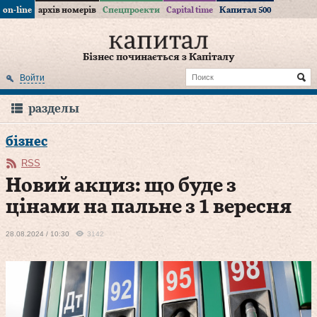
on-line
архів номерів
Спецпроекти
Capital time
Капитал 500
Бізнес починається з Капіталу
Войти
разделы
бізнес
RSS
Новий акциз: що буде з
цінами на пальне з 1 вересня
28.08.2024 / 10:30
3142