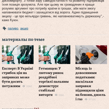
дискомфорту. З точки зору самодостатності та розвитку підприємців
їхня позиція зрозуміла. Але при цьому як громадянин я краще
розумію аргумент про потребу країни в грошах, аби мати змогу
наповнювати бюджет і захищатися від ворога. Адже підвищення
акцизу - це про мільярди гривень, які наповнюватимуть держказну",-
каже Куюн.
паливо
,
акциз
материалы по теме
Експерт: В Україні
Гетманцев: У
Місяць із
стрибок цін на
лютому ринок
довоєнними
заправках може
роздрібної
податками:
бути досить
торгівлі пальним
наскільки
потужним
демонструє
заправки
2092
стабільні
підвищили ціни
виторги
на бензин, дизель
2111
і газ
87131