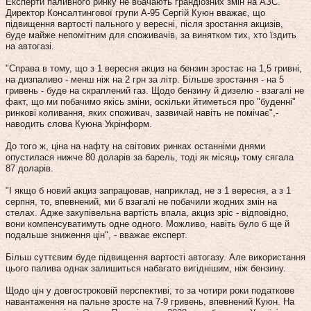
Експерти паливного ринку не вбачають грандіозних змін на АЗС.
Директор Консалтингової групи А-95 Сергій Куюн вважає, що
підвищення вартості пального у вересні, після зростання акцизів,
буде майже непомітним для споживачів, за винятком тих, хто їздить
на автогазі.
"Справа в тому, що з 1 вересня акциз на бензин зростає на 1,5 гривні,
на дизпаливо - менш ніж на 2 грн за літр. Більше зростання - на 5
гривень - буде на скраплений газ. Щодо бензину й дизелю - взагалі не
факт, що ми побачимо якісь зміни, оскільки йтиметься про "буденні"
ринкові коливання, яких споживач, зазвичай навіть не помічає",-
наводить слова Куюна Укрінформ.
До того ж, ціна на нафту на світових ринках останніми днями
опустилася нижче 80 доларів за барель, тоді як місяць тому сягала
87 доларів.
"І якщо б новий акциз запрацював, наприклад, не з 1 вересня, а з 1
серпня, то, впевнений, ми б взагалі не побачили жодних змін на
стелах. Адже закупівельна вартість впала, акциз зріс - відповідно,
вони компенсуватимуть одне одного. Можливо, навіть було б ще й
подальше зниження цін", - вважає експерт.
Більш суттєвим буде підвищення вартості автогазу. Але використання
цього палива однак залишиться набагато вигіднішим, ніж бензину.
Щодо цін у довгостроковій перспективі, то за чотири роки податкове
навантаження на пальне зросте на 7-9 гривень, впевнений Куюн. На