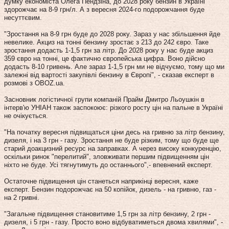
думку економіста Олега Пендзіна, до 2028 року бензин в Україні
здорожчає на 8-9 грн/л. А з вересня 2024-го подорожчання буде
несуттєвим.
"Зростання на 8-9 грн буде до 2028 року. Зараз у нас збільшення йде
невелике. Акциз на тонні бензину зростає з 213 до 242 євро. Таке
зростання додасть 1-1,5 грн за літр. До 2028 року у нас буде акциз
359 євро на тонні, це фактично європейська цифра. Воно дійсно
додасть 8-10 гривень. Але зараз 1-1,5 грн ми не відчуємо, тому що ми
залежні від вартості закупівлі бензину в Європі", - сказав експерт в
розмові з OBOZ.ua.
Засновник логістичної групи компаній Прайм Дмитро Льоушкін в
інтерв'ю УНІАН також заспокоює: різкого росту цін на пальне в Україні
не очікується.
"На початку вересня підвищаться ціни десь на гривню за літр бензину,
дизеля, і на 3 грн - газу. Зростання не буде різким, тому що буде ще
старий доакцизний ресурс на заправках. А через високу конкуренцію,
оскільки ринок "перелитий", зловживати першим підвищенням цін
ніхто не буде. Усі тягнутимуть до останнього",- впевнений експерт.
Остаточне підвищення цін станеться наприкінці вересня, каже
експерт. Бензин подорожчає на 50 копійок, дизель - на гривню, газ -
на 2 гривні.
"Загальне підвищення становитиме 1,5 грн за літр бензину, 2 грн -
дизеля, і 5 грн - газу. Просто воно відбуватиметься двома хвилями", -