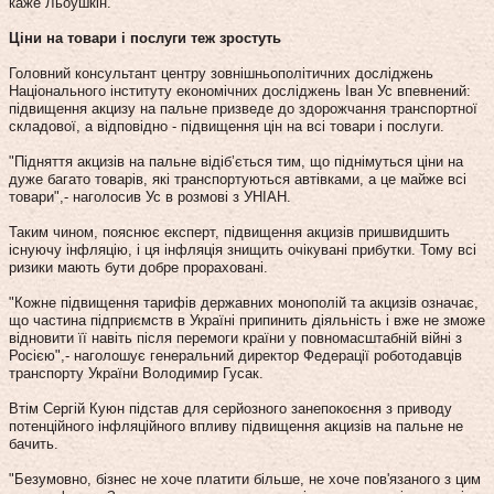
каже Льоушкін.
Ціни на товари і послуги теж зростуть
Головний консультант центру зовнішньополітичних досліджень
Національного інституту економічних досліджень Іван Ус впевнений:
підвищення акцизу на пальне призведе до здорожчання транспортної
складової, а відповідно - підвищення цін на всі товари і послуги.
"Підняття акцизів на пальне відіб’ється тим, що піднімуться ціни на
дуже багато товарів, які транспортуються автівками, а це майже всі
товари",- наголосив Ус в розмові з УНІАН.
Таким чином, пояснює експерт, підвищення акцизів пришвидшить
існуючу інфляцію, і ця інфляція знищить очікувані прибутки. Тому всі
ризики мають бути добре прораховані.
"Кожне підвищення тарифів державних монополій та акцизів означає,
що частина підприємств в Україні припинить діяльність і вже не зможе
відновити її навіть після перемоги країни у повномасштабній війні з
Росією",- наголошує генеральний директор Федерації роботодавців
транспорту України Володимир Гусак.
Втім Сергій Куюн підстав для серйозного занепокоєння з приводу
потенційного інфляційного впливу підвищення акцизів на пальне не
бачить.
"Безумовно, бізнес не хоче платити більше, не хоче пов'язаного з цим