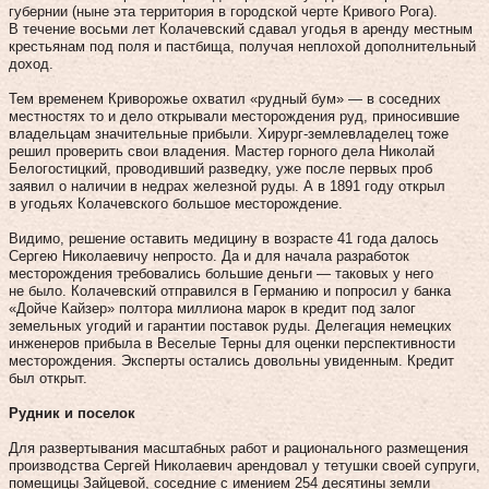
губернии (ныне эта территория в городской черте Кривого Рога).
В течение восьми лет Колачевский сдавал угодья в аренду местным
крестьянам под поля и пастбища, получая неплохой дополнительный
доход.
Тем временем Криворожье охватил «рудный бум» — в соседних
местностях то и дело открывали месторождения руд, приносившие
владельцам значительные прибыли. Хирург-землевладелец тоже
решил проверить свои владения. Мастер горного дела Николай
Белогостицкий, проводивший разведку, уже после первых проб
заявил о наличии в недрах железной руды. А в 1891 году открыл
в угодьях Колачевского большое месторождение.
Видимо, решение оставить медицину в возрасте 41 года далось
Сергею Николаевичу непросто. Да и для начала разработок
месторождения требовались большие деньги — таковых у него
не было. Колачевский отправился в Германию и попросил у банка
«Дойче Кайзер» полтора миллиона марок в кредит под залог
земельных угодий и гарантии поставок руды. Делегация немецких
инженеров прибыла в Веселые Терны для оценки перспективности
месторождения. Эксперты остались довольны увиденным. Кредит
был открыт.
Рудник и поселок
Для развертывания масштабных работ и рацио­нального размещения
производства Сергей Николаевич арендовал у тетушки своей супруги,
помещицы Зайцевой, соседние с имением 254 десятины земли