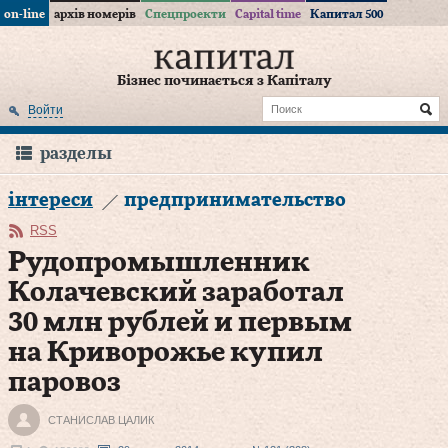
on-line
архів номерів
Спецпроекти
Capital time
Капитал 500
Бізнес починається з Капіталу
Войти
разделы
інтереси
предпринимательство
RSS
Рудопромышленник
Колачевский заработал
30 млн рублей и первым
на Криворожье купил
паровоз
СТАНИСЛАВ ЦАЛИК