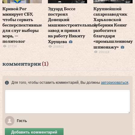
Кривой Рог
Эдуард Боссе
Крупнейший
минирует СБУ,
построил
сахарозаводчик
чтобы сорвать
Донецкий
Харьковской
бесперспективные
машиностроительный
губернии Кениг
для слуг выборы
завод и принял
разбогател
мэра, —
на работу Никиту
благодаря
политолог
«промышленному
Хрущева
37236
208802
шпионажу»
200118
комментарии
(1)
Для того, чтобы оставить комментарий, Вы должны
авторизоваться
.
Гость
Добавить комментарий