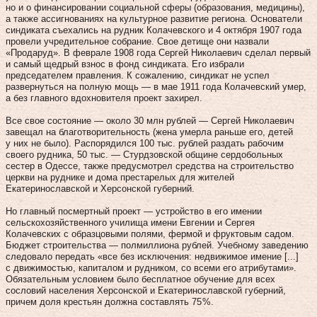
но и о финансировании социальной сферы (образования, медицины),
а также ассигнованиях на культурное развитие региона. Основатели
синдиката съехались на рудник Колачевского и 4 октября 1907 года
провели учредительное собрание. Свое детище они назвали
«Продаруд». В феврале 1908 года Сергей Николаевич сделал первый
и самый щедрый взнос в фонд синдиката. Его избрали
председателем правления. К сожалению, синдикат не успел
развернуться на полную мощь — в мае 1911 года Колачевский умер,
а без главного вдохновителя проект захирел.
Все свое состояние — около 30 млн рублей — Сергей Николаевич
завещал на благотворительность (жена умерла раньше его, детей
у них не было). Распорядился 100 тыс. рублей раздать рабочим
своего рудника, 50 тыс. — Стурдзовской общине сердобольных
сестер в Одессе, также предусмотрел средства на строительство
церкви на руднике и дома престарелых для жителей
Екатеринославской и Херсонской губерний.
Но главный посмертный проект — устройство в его имении
сельскохозяйственного училища имени Евгении и Сергея
Колачевских с образцовыми полями, фермой и фруктовым садом.
Бюджет строительства — полмиллиона рублей. Учебному заведению
следовало передать «все без исключения: недвижимое имение [...]
с движимостью, капиталом и рудником, со всеми его атрибутами».
Обязательным условием было бесплатное обучение для всех
сословий населения Херсонской и Екатеринославской губерний,
причем доля крестьян должна составлять 75 %.