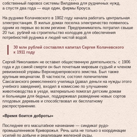
собственный паровоз системы Вилдвина для рудничных нужд,
а спустя два года — еще один, фирмы Кроуса.
На руднике Колачевского в 1902 году начала работать центральная
электростанция. В жилых домах поселка электричество появилось
одним из первых во всем регионе. Предприниматель потратил свыше
20 тыс. рублей на строительство колодцев для обеспечения
потребностей рудника и людей чистой водой.
30 млн рублей составлял капитал Сергея Колачевского
к 1911 году
Сергей Николаевич не оставил общественную деятельность: с 1906
года и до самой смерти он был почетным мировым судьей и членом
ревизионной управы Верхне­днепровского земства. Был также
крупным меценатом. В частности, состоял попечителем
Саксаганского ремесленного училища (давал деньги на нужды этого
учебного заведения), входил в комиссию по улучшению
животноводства в уезде, материально помогал детским домам
и больницам для бедных, поддерживал разведение новых сортов
плодовых деревьев и способствовал их бесплатному
распространению.
«Время боится доброты»
Последнее его масштабное начинание — синдикат рудо­
промышленников Криворожья. Речь шла не только о координации
усилий по добыче и реализации железной руды,