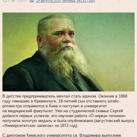
29 августа 2014, пятница, №131 (308)
1
159683
В детстве предприниматель мечтал стать врачом. Окончив в 1868
году гимназию в Кременчуге, 18‑летний сын отставного штабс-
ротмистра отправился в Киев и поступил в университет
на медицинский факультет. Уже на студенческой скамье Сергей
добился первых успехов: его научная работа «О нервах печенки»
получила золотую медаль и была опубликована (августовский выпуск
«Университетских записок» за 1872 год).
С дипломом Киевского университета св. Владимира выпускник