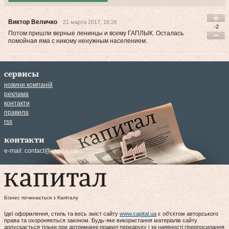
Виктор Величко
21 марта 2017, 16:26
-2
Потом пришли верные ленинцы и всему ГАПЛЫК. Осталась
помойная яма с никому ненужным населением.
сервисы
новини компаній
реклама
контакти
правила
rss
контакти
e-mail:
contact@capital.ua
Бізнес починається з Капіталу
Ідеї оформлення, стиль та весь зміст сайту
www.capital.ua
є об'єктом авторського
права та охороняються законом. Будь-яке використання матеріалів сайту
допускається тільки при дотриманні правил передруку і за наявності гіперпосилання