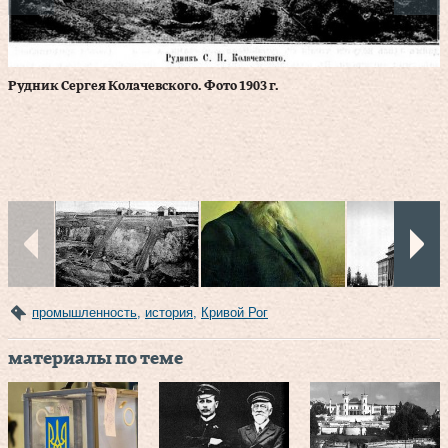
Рудник Сергея Колачевского. Фото 1903 г.
И
с
промышленность
,
история
,
Кривой Рог
материалы по теме