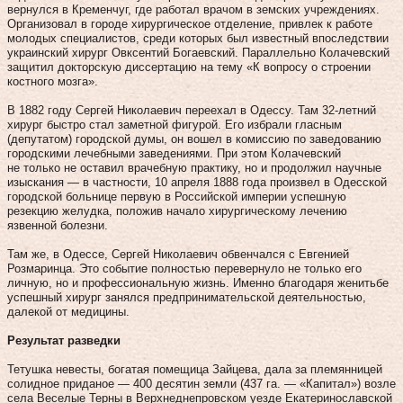
вернулся в Кременчуг, где работал врачом в земских учреждениях.
Организовал в городе хирургическое отделение, привлек к работе
молодых специалистов, среди которых был известный впоследствии
украинский хирург Овксентий Богаевский. Параллельно Колачевский
защитил докторскую диссертацию на тему «К вопросу о строении
костного мозга».
В 1882 году Сергей Николаевич переехал в Одессу. Там 32‑летний
хирург быстро стал заметной фигурой. Его избрали гласным
(депутатом) городской думы, он вошел в комиссию по заведованию
городскими лечебными заведениями. При этом Колачевский
не только не оставил врачебную практику, но и продолжил научные
изыскания — в частности, 10 апреля 1888 года произвел в Одесской
городской больнице первую в Российской империи успешную
резекцию желудка, положив начало хирургическому лечению
язвенной болезни.
Там же, в Одессе, Сергей Николаевич обвенчался с Евгенией
Розмаринца. Это событие полностью перевернуло не только его
личную, но и профессиональную жизнь. Именно благодаря женитьбе
успешный хирург занялся предпринимательской деятельностью,
далекой от медицины.
Результат разведки
Тетушка невесты, богатая помещица Зайцева, дала за племянницей
солидное приданое — 400 десятин земли (437 га. — «Капитал») возле
села Веселые Терны в Верхнеднепровском уезде Екатеринославской