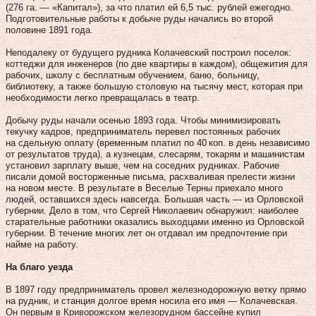
(276 га. — «Капитал»), за что платил ей 6,5 тыс. рублей ежегодно.
Подготовительные работы к добыче руды начались во второй
половине 1891 года.
Неподалеку от будущего рудника Колачевский построил поселок:
коттеджи для инженеров (по две квартиры в каждом), общежития для
рабочих, школу с бесплатным обучением, баню, больницу,
библиотеку, а также большую столовую на тысячу мест, которая при
необходимости легко превращалась в театр.
Добычу руды начали осенью 1893 года. Чтобы минимизировать
текучку кадров, предприниматель перевел постоянных рабочих
на сдельную оплату (временным платил по 40 коп. в день независимо
от результатов труда), а кузнецам, слесарям, токарям и машинистам
установил зарплату выше, чем на соседних рудниках. Рабочие
писали домой восторженные письма, расхваливая прелести жизни
на новом месте. В результате в Веселые Терны приехало много
людей, оставшихся здесь навсегда. Большая часть — из Орловской
губернии. Дело в том, что Сергей Николаевич обнаружил: наиболее
старательные работники оказались выходцами именно из Орловской
губернии. В течение многих лет он отдавал им предпочтение при
найме на работу.
На благо уезда
В 1897 году предприниматель провел железнодорожную ветку прямо
на рудник, и станция долгое время носила его имя — Колачевская.
Он первым в Криворожском железорудном бассейне купил