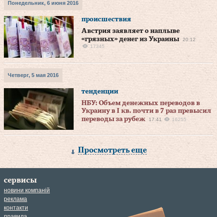
Понедельник, 6 июня 2016
происшествия
Австрия заявляет о наплыве
«грязных» денег из Украины
20:12
17345
Четверг, 5 мая 2016
тенденции
НБУ: Объем денежных переводов в
Украину в I кв. почти в 7 раз превысил
переводы за рубеж
17:41
16255
Просмотреть еще
сервисы
новини компаній
реклама
контакти
правила