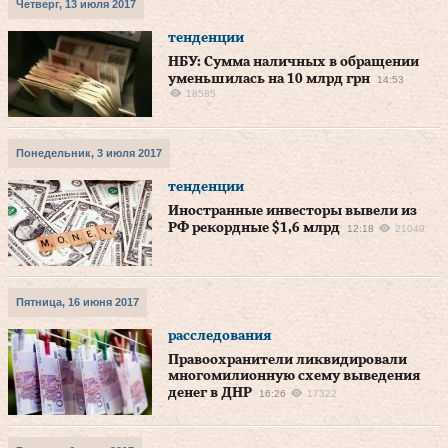
Четверг, 13 июля 2017
тенденции
НБУ: Сумма наличных в обращении
уменьшилась на 10 млрд грн
14:53
18585
Понедельник, 3 июля 2017
тенденции
Иностранные инвесторы вывели из
РФ рекордные $1,6 млрд
12:18
21049
Пятница, 16 июня 2017
расследования
Правоохранители ликвидировали
многомилионную схему выведения
денег в ДНР
16:26
17322