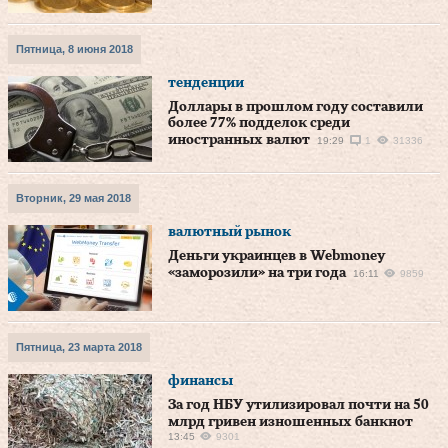
Пятница, 8 июня 2018
тенденции
Доллары в прошлом году составили
более 77% подделок среди
иностранных валют
19:29
1
31336
Вторник, 29 мая 2018
валютный рынок
Деньги украинцев в Webmoney
«заморозили» на три года
16:11
9859
Пятница, 23 марта 2018
финансы
За год НБУ утилизировал почти на 50
млрд гривен изношенных банкнот
13:45
9301