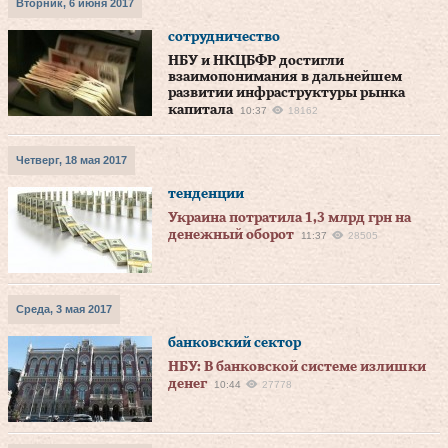
Вторник, 6 июня 2017
сотрудничество
НБУ и НКЦБФР достигли
взаимопонимания в дальнейшем
развитии инфраструктуры рынка
капитала
10:37
18162
Четверг, 18 мая 2017
тенденции
Украина потратила 1,3 млрд грн на
денежный оборот
11:37
28505
Среда, 3 мая 2017
банковский сектор
НБУ: В банковской системе излишки
денег
10:44
27778