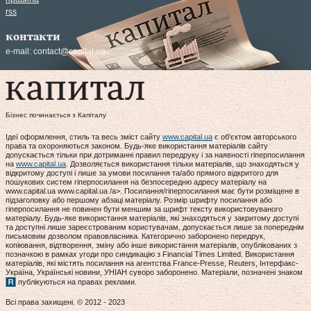
rss
контакти
e-mail:
contact@capital.ua
Бізнес починається з Капіталу
Ідеї оформлення, стиль та весь зміст сайту
www.capital.ua
є об'єктом авторського
права та охороняються законом. Будь-яке використання матеріалів сайту
допускається тільки при дотриманні правил передруку і за наявності гіперпосилання
на
www.capital.ua
. Дозволяється використання тільки матеріалів, що знаходяться у
відкритому доступі і лише за умови посилання та/або прямого відкритого для
пошукових систем гіперпосилання на безпосередню адресу матеріалу на
www.capital.ua www.capital.ua /a>. Посилання/гіперпосилання має бути розміщене в
підзаголовку або першому абзаці матеріалу. Розмір шрифту посилання або
гіперпосилання не повинен бути меншим за шрифт тексту використовуваного
матеріалу. Будь-яке використання матеріалів, які знаходяться у закритому доступі
та доступні лише зареєстрованим користувачам, допускається лише за попереднім
письмовим дозволом правовласника. Категорично заборонено передрук,
копіювання, відтворення, зміну або інше використання матеріалів, опублікованих з
позначкою в рамках угоди про синдикацію з Financial Times Limited. Використання
матеріалів, які містять посилання на агентства France-Presse, Reuters, Інтерфакс-
Україна, Українські новини, УНІАН суворо заборонено. Матеріали, позначені знаком
публікуються на правах реклами.
Всі права захищені. © 2012 - 2023