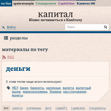
on-line
архів номерів
Спецпроекти
Capital time
Капитал 500
Бізнес починається з Капіталу
Войти
разделы
материалы по тегу
RSS
деньги
С этим тегом чаще всего используют:
НБУ
,
банки
,
банкноты
,
наличные
,
валюта
,
валютный
рынок
,
макроэкономика
,
Украина
,
расследования
,
монеты
все
новости
публикации
фото
CapitalTV
Capital time
Спецпроекты