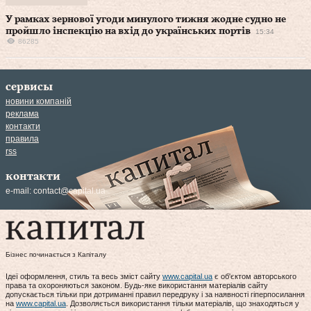
У рамках зернової угоди минулого тижня жодне судно не
пройшло інспекцію на вхід до українських портів
15:34
86285
сервисы
новини компаній
реклама
контакти
правила
rss
контакти
e-mail:
contact@capital.ua
Бізнес починається з Капіталу
Ідеї оформлення, стиль та весь зміст сайту
www.capital.ua
є об'єктом авторського
права та охороняються законом. Будь-яке використання матеріалів сайту
допускається тільки при дотриманні правил передруку і за наявності гіперпосилання
на
www.capital.ua
. Дозволяється використання тільки матеріалів, що знаходяться у