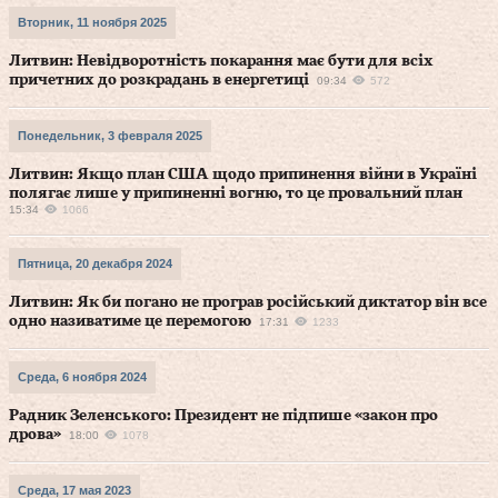
Вторник, 11 ноября 2025
Литвин: Невідворотність покарання має бути для всіх
причетних до розкрадань в енергетиці
09:34
572
Понедельник, 3 февраля 2025
Литвин: Якщо план США щодо припинення війни в Україні
полягає лише у припиненні вогню, то це провальний план
15:34
1066
Пятница, 20 декабря 2024
Литвин: Як би погано не програв російський диктатор він все
одно називатиме це перемогою
17:31
1233
Среда, 6 ноября 2024
Радник Зеленського: Президент не підпише «закон про
дрова»
18:00
1078
Среда, 17 мая 2023