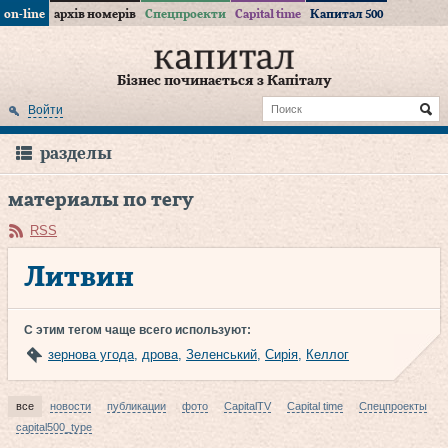
on-line
архів номерів
Спецпроекти
Capital time
Капитал 500
Бізнес починається з Капіталу
Войти
разделы
материалы по тегу
RSS
Литвин
С этим тегом чаще всего используют:
зернова угода
,
дрова
,
Зеленський
,
Сирія
,
Келлог
все
новости
публикации
фото
CapitalTV
Capital time
Спецпроекты
capital500_type