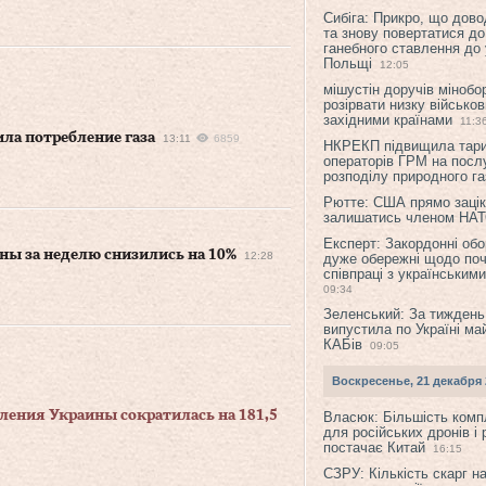
Сибіга: Прикро, що дово
та знову повертатися до
ганебного ставлення до 
Польщі
12:05
мішустін доручів міноб
розірвати низку військов
західними країнами
11:3
ила потребление газа
13:11
6859
НКРЕКП підвищила тар
операторів ГРМ на послу
розподілу природного га
Рютте: США прямо зацік
залишатись членом НА
Експерт: Закордонні обо
ины за неделю снизились на 10%
12:28
дуже обережні щодо поч
співпраці з українським
09:34
Зеленський: За тиждень
випустила по Україні ма
КАБів
09:05
Воскресенье, 21 декабря 
еления Украины сократилась на 181,5
Власюк: Більшість ком
для російських дронів і 
постачає Китай
16:15
СЗРУ: Кількість скарг н