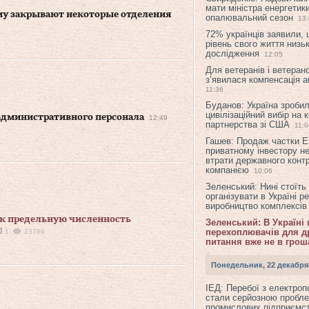
мати міністра енергетик
му закрывают некоторые отделения
опалювальний сезон
13
72% українців заявили,
рівень свого життя низьк
дослідження
12:05
Для ветеранів і ветерано
з’явилася компенсація а
11:36
Буданов: Україна зроби
цивілізаційний вибір на 
административного персонала
12:49
партнерства зі США
11:0
Гашев: Продаж частки 
приватному інвестору н
втрати державного конт
компанією
10:06
Зеленський: Нині стоїть
організувати в Україні р
виробництво комплексі
ек предельную численность
Зеленський: В Україні
перехоплювачів для др
1
23789
питання вже не в грош
Понедельник, 22 декабря
ІЕД: Перебої з електро
стали серйозною пробл
промислових підприємст