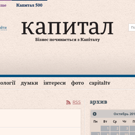
time
Капитал 500
ойти
Бізнес починається з Капіталу
ології
думки
інтереси
фото
capitaltv
архив
RSS
Октябрь
201
Пн
Вт
Ср
Чт
П
1
2
3
7
8
9
10