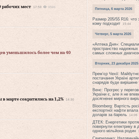
0 рабочих мест
17:53
9596
Пятница, 6 марта 2026
Размер 205/55 R16: что 
кому подходит
15:44
Четверг, 5 марта 2026
«Аптека Дня»: Специал
пространство надежных
цев уменьшилось более чем на 40
самых сложных диагноз
Вторник, 23 декабря 2025
Прем’єр Чехії: Майбутнє 
постачання Україні арти
снарядів буде вирішене у
Венс: Прогрес у перего
України є, але я не впев
досягненні мирного вир
в марте сократились на 1,2%
14:30
Bloomberg: Вартість рос
експортної нафти впала
доларів за барель
14:06
ДТЕК: Енергетики протя
повернули електрику в 
одного мільйона родин
Свириденко: Надзвичай