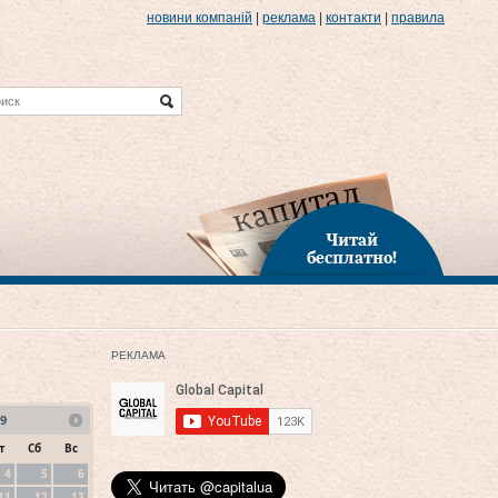
новини компаній
|
реклама
|
контакти
|
правила
Читай
бесплатно!
РЕКЛАМА
9
т
Сб
Вс
4
5
6
11
12
13