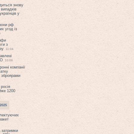
диться знову
 випадків
українців у
орони рф
их угод із
6
ифи
ги з
зу
11:04
авлені
ТО
10:06
ронні компанії
атку
и зброярами
 росія
йже 1200
2025
плектуючих
ракет
а затримки