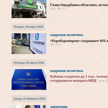
Глава Ощадбанка объяснил, поче
18:51
8775
Четверг, 29 марта 2018
кадровая политика
«Укроборонпром» сокращает 40% 
20962
Пятница, 16 марта 2018
кадровая политика
Кабмин сократил до 1 тыс. челов
сотрудников аппарата МВД
10:45
Среда, 21 февраля 2018
заявление