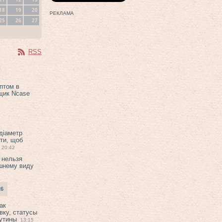
18
19
20
РЕКЛАМА
25
26
27
RSS
птом в
щик Ncase
 діаметр
ти, щоб
20:42
 нельзя
шнему виду
26
ак
вку, статусы
рутины
13:15