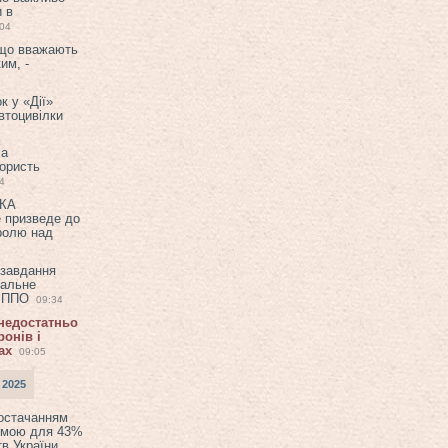
и в
:04
 що вважають
им, -
к у «Дії»
втоцивілки
ла
користь
4
ЕКА
е призведе до
ролю над
 завдання
еальне
в ППО
09:34
 недостатньо
онів і
ах
09:05
 2025
постачанням
емою для 43%
в України