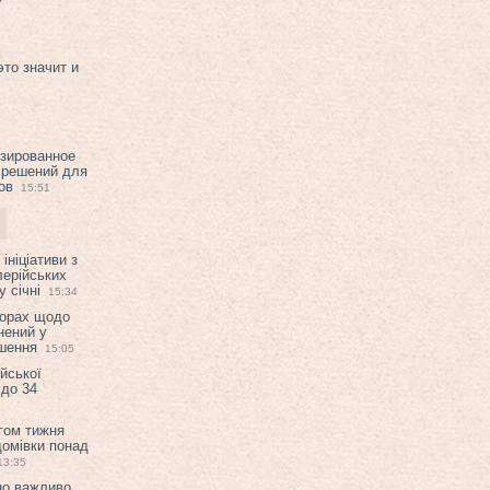
это значит и
изированное
 решений для
ов
15:51
ініціативи з
лерійських
 січні
15:34
ворах щодо
нений у
ішення
15:05
ійської
 до 34
гом тижня
домівки понад
13:35
но важливо