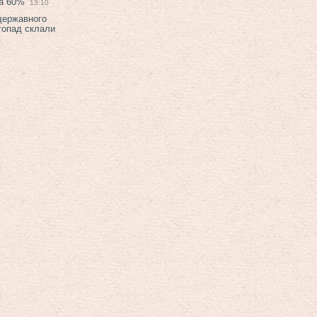
на 60%
13:10
 державного
топад склали