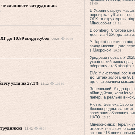
18:00
 численности сотрудников
В Україні стартує масшт
9
перевірка суб’єктів гос
ОПК та структурних підр
Міноборони
17:31
Bloomberg: Спотова ціна
досягла 4 320 доларів з
ПХГ до 10,89 млрд кубов
09:25
9985
У Парижі позитивно відр
заяву москви щодо перег
з Макроном
16:03
Урядовий портал: У 2025
український ринок праці
обережну стабілізацію
1
DW: У листопаді росія 
до Китаю золота на 961 
що є історичним макси
бычу угля на 27,3%
12:12
10889
Зеленський: Угода про 
війни дійсна, коли існує
папері, а реально викон
Рютте: Безпека Європи
безпосередньо залежить
зростання оборонних вит
НАТО
13:35
Мінекономіки: Перелік у
отрудников
агротехніки з компенсац
12:42
6894
зріс на 216 нових позиці