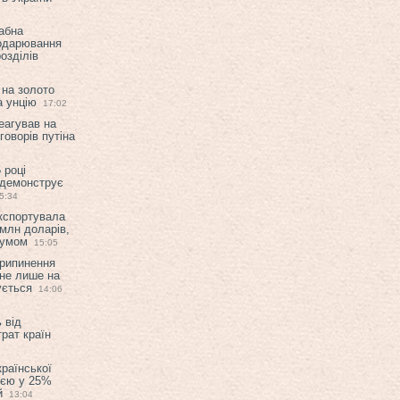
абна
подарювання
озділів
 на золото
а унцію
17:02
еагував на
оворів путіна
 році
 демонструє
5:34
експортувала
млн доларів,
мумом
15:05
припинення
 не лише на
ується
14:06
 від
рат країн
країнської
ією у 25%
й
13:04