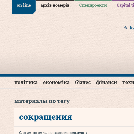
on-line
архів номерів
Спецпроекти
Capital 
В
політика
економіка
бізнес
фінанси
техн
материалы по тегу
сокращения
С этим тегом чаще всего используют: