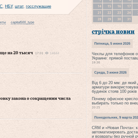
14
15
16
17
С
,
НБУ
,
штат
,
госслужащие
21
22
23
24
28
29
30
31
екты
capital500_type
стрічка новин
Пятница, 5 июня 2026
ще на 20 тысяч
17:01
14644
Чехлы для телефонов о
Украине: прямой постав
19:36
Среда, 3 июня 2026
Від 6 до 20 мм: де який
арматури використовува
будинок стояв 100 років
овку закона о сокращении числа
Почему офисное кресло
выбирать только по вне
20:25
Понедельник, 9 марта 20
CRM и «Новая Почта»: к
автоматизировать доста
и возвраты без ручной 