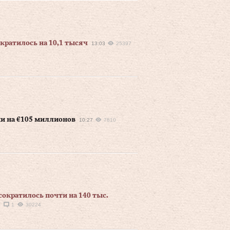
кратилось на 10,1 тысяч
13:03
25397
и на €105 миллионов
10:27
7810
сократилось почти на 140 тыс.
5
1
30224