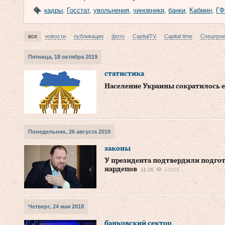
кадры
,
Госстат
,
увольнения
,
чиновники
,
банки
,
Кабмин
,
ГФ
все
новости
публикации
фото
CapitalTV
Capital time
Спецпро
Пятница, 18 октября 2019
статистика
Население Украины сократилось е
Понедельник, 26 августа 2019
законы
У президента подтвердили подгот
нардепов
11:26
14529
Четверг, 24 мая 2018
банковский сектор