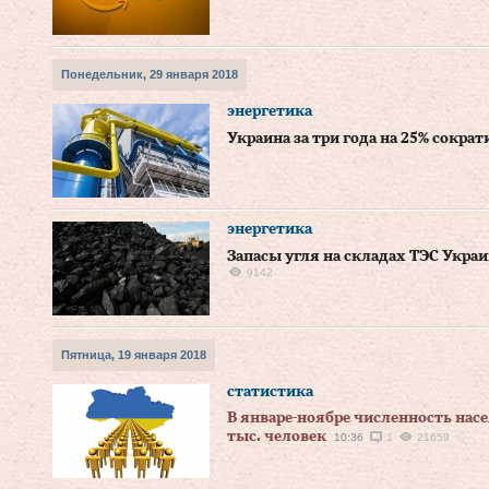
Понедельник, 29 января 2018
энергетика
Украина за три года на 25% сократ
энергетика
Запасы угля на складах ТЭС Укра
9142
Пятница, 19 января 2018
статистика
В январе-ноябре численность нас
тыс. человек
10:36
1
21659