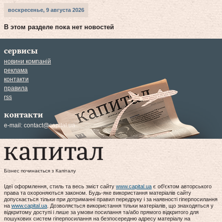
воскресенье, 9 августа 2026
В этом разделе пока нет новостей
сервисы
новини компаній
реклама
контакти
правила
rss
контакти
e-mail:
contact@capital.ua
Бізнес починається з Капіталу
Ідеї оформлення, стиль та весь зміст сайту
www.capital.ua
є об'єктом авторського
права та охороняються законом. Будь-яке використання матеріалів сайту
допускається тільки при дотриманні правил передруку і за наявності гіперпосилання
на
www.capital.ua
. Дозволяється використання тільки матеріалів, що знаходяться у
відкритому доступі і лише за умови посилання та/або прямого відкритого для
пошукових систем гіперпосилання на безпосередню адресу матеріалу на