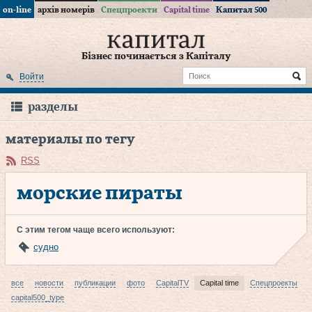
on-line
архів номерів
Спецпроекти
Capital time
Капитал 500
Бізнес починається з Капіталу
Войти
разделы
материалы по тегу
RSS
морские пираты
С этим тегом чаще всего используют:
судно
все
новости
публикации
фото
CapitalTV
Capital time
Спецпроекты
capital500_type