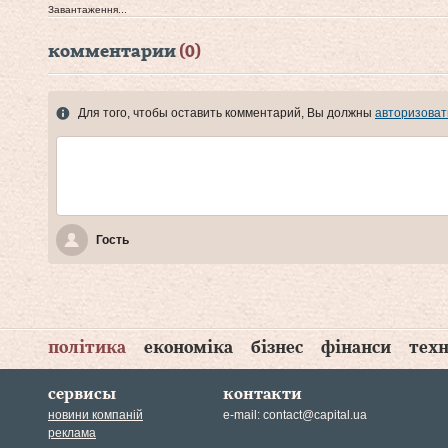
Завантаження...
комментарии
(0)
Для того, чтобы оставить комментарий, Вы должны
авторизоват
Гость
політика
економіка
бізнес
фінанси
техн
сервисы
контакти
новини компаній
e-mail:
contact@capital.ua
реклама