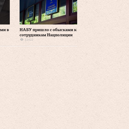
ми в
НАБУ пришло с обысками к
сотрудникам Нацполиции
12422