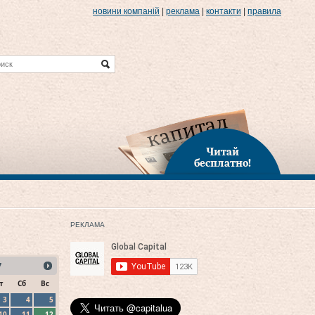
новини компаній
|
реклама
|
контакти
|
правила
Читай
бесплатно!
РЕКЛАМА
7
т
Сб
Вс
3
4
5
10
11
12