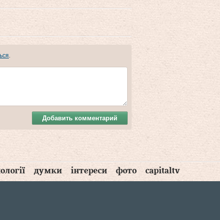
ься
.
Добавить комментарий
ології
думки
інтереси
фото
capitaltv