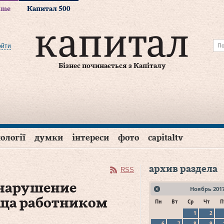
time
Капитал 500
ойти
Бізнес починається з Капіталу
ології
думки
інтереси
фото
capitaltv
архив раздела
RSS
 нарушение
Ноябрь
201
ща работником
Пн
Вт
Ср
Чт
П
1
2
6
7
8
9