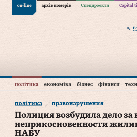
on-line
архів номерів
Спецпроекти
Capital 
В
політика
економіка
бізнес
фінанси
техн
політика
правонарушения
Полиция возбудила дело за
неприкосновенности жили
НАБУ