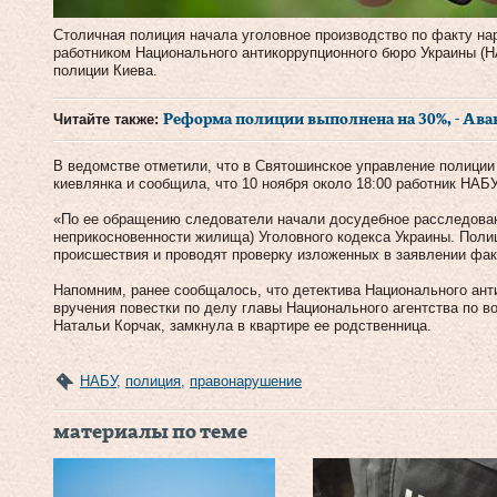
Столичная полиция начала уголовное производство по факту н
работником Национального антикоррупционного бюро Украины (Н
полиции Киева.
Читайте также:
Реформа полиции выполнена на 30%, - Ава
В ведомстве отметили, что в Святошинское управление полиции
киевлянка и сообщила, что 10 ноября около 18:00 работник НАБУ
«По ее обращению следователи начали досудебное расследовани
неприкосновенности жилища) Уголовного кодекса Украины. Поли
происшествия и проводят проверку изложенных в заявлении фак
Напомним, ранее сообщалось, что детектива Национального ант
вручения повестки по делу главы Национального агентства по 
Натальи Корчак, замкнула в квартире ее родственница.
НАБУ
,
полиция
,
правонарушение
материалы по теме