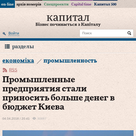
on-line
архів номерів
Спецпроекти
Capital time
Капитал 500
Бізнес починається з Капіталу
Войти
разделы
економіка
промышленность
RSS
Промышленные
предприятия стали
приносить больше денег в
бюджет Киева
04.04.2018 / 20:41
30887