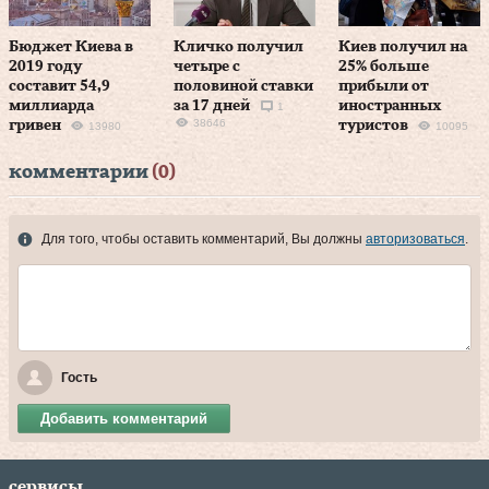
Бюджет Киева в
Кличко получил
Киев получил на
2019 году
четыре с
25% больше
составит 54,9
половиной ставки
прибыли от
миллиарда
за 17 дней
иностранных
1
38646
гривен
туристов
13980
10095
комментарии
(0)
Для того, чтобы оставить комментарий, Вы должны
авторизоваться
.
Гость
Добавить комментарий
сервисы