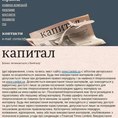
новини компаній
реклама
контакти
правила
rss
контакти
e-mail:
contact@capital.ua
Бізнес починається з Капіталу
Ідеї оформлення, стиль та весь зміст сайту
www.capital.ua
є об'єктом авторського
права та охороняються законом. Будь-яке використання матеріалів сайту
допускається тільки при дотриманні правил передруку і за наявності гіперпосилання
на
www.capital.ua
. Дозволяється використання тільки матеріалів, що знаходяться у
відкритому доступі і лише за умови посилання та/або прямого відкритого для
пошукових систем гіперпосилання на безпосередню адресу матеріалу на
www.capital.ua www.capital.ua /a>. Посилання/гіперпосилання має бути розміщене в
підзаголовку або першому абзаці матеріалу. Розмір шрифту посилання або
гіперпосилання не повинен бути меншим за шрифт тексту використовуваного
матеріалу. Будь-яке використання матеріалів, які знаходяться у закритому доступі
та доступні лише зареєстрованим користувачам, допускається лише за попереднім
письмовим дозволом правовласника. Категорично заборонено передрук,
копіювання, відтворення, зміну або інше використання матеріалів, опублікованих з
позначкою в рамках угоди про синдикацію з Financial Times Limited. Використання