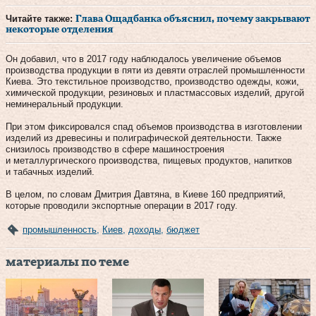
Читайте также:
Глава Ощадбанка объяснил, почему закрывают
некоторые отделения
Он добавил, что в 2017 году наблюдалось увеличение объемов
производства продукции в пяти из девяти отраслей промышленности
Киева. Это текстильное производство, производство одежды, кожи,
химической продукции, резиновых и пластмассовых изделий, другой
неминеральный продукции.
При этом фиксировался спад объемов производства в изготовлении
изделий из древесины и полиграфической деятельности. Также
снизилось производство в сфере машиностроения
и металлургического производства, пищевых продуктов, напитков
и табачных изделий.
В целом, по словам Дмитрия Давтяна, в Киеве 160 предприятий,
которые проводили экспортные операции в 2017 году.
промышленность
,
Киев
,
доходы
,
бюджет
материалы по теме