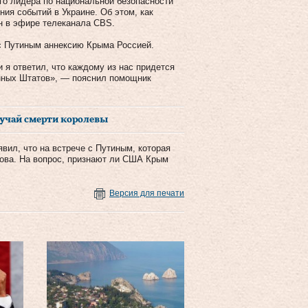
го лидера по национальной безопасности
ия событий в Украине. Об этом, как
он в эфире телеканала CBS.
 с Путиным аннексию Крыма Россией.
 я ответил, что каждому из нас придется
енных Штатов», — пояснил помощник
лучай смерти королевы
вил, что на встрече с Путиным, которая
рова. На вопрос, признают ли США Крым
Версия для печати