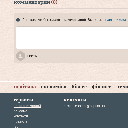
комментарии
(0)
Для того, чтобы оставить комментарий, Вы должны
авторизоват
Гость
політика
економіка
бізнес
фінанси
техн
сервисы
контакти
новини компаній
e-mail:
contact@capital.ua
реклама
контакти
правила
rss