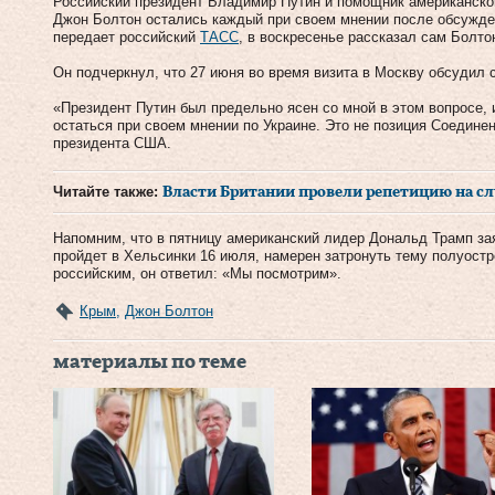
Российский президент Владимир Путин и помощник американско
Джон Болтон остались каждый при своем мнении после обсужден
передает российский
ТАСС
, в воскресенье рассказал сам Болт
Он подчеркнул, что 27 июня во время визита в Москву обсудил
«Президент Путин был предельно ясен со мной в этом вопросе, и
остаться при своем мнении по Украине. Это не позиция Соедин
президента США.
Читайте также:
Власти Британии провели репетицию на с
Напомним, что в пятницу американский лидер Дональд Трамп зая
пройдет в Хельсинки 16 июля, намерен затронуть тему полуост
российским, он ответил: «Мы посмотрим».
Крым
,
Джон Болтон
материалы по теме