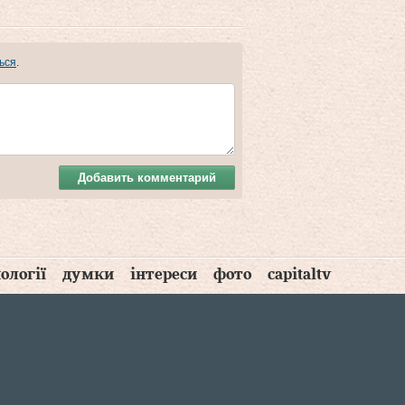
ься
.
Добавить комментарий
ології
думки
інтереси
фото
capitaltv