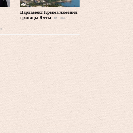
Парламент Крыма изменил
границы Ялты
23646
157