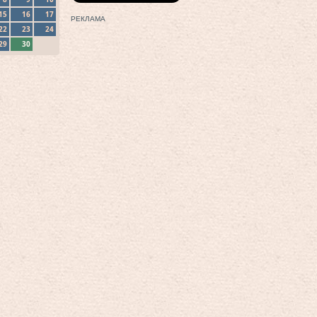
15
16
17
РЕКЛАМА
22
23
24
29
30