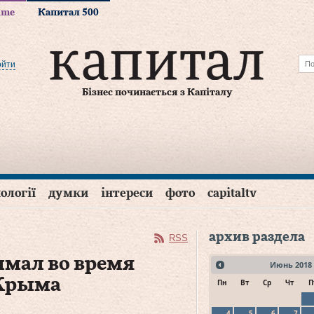
time
Капитал 500
ойти
Бізнес починається з Капіталу
ології
думки
інтереси
фото
capitaltv
архив раздела
RSS
имал во время
Июнь
2018
 Крыма
Пн
Вт
Ср
Чт
П
4
5
6
7