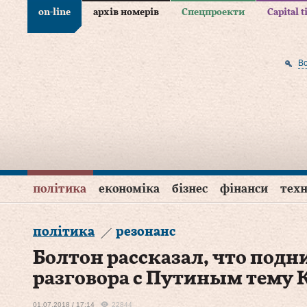
on-line
архів номерів
Спецпроекти
Capital 
В
політика
економіка
бізнес
фінанси
техн
політика
резонанс
Болтон рассказал, что подн
разговора с Путиным тему
01.07.2018 / 17:14
22844