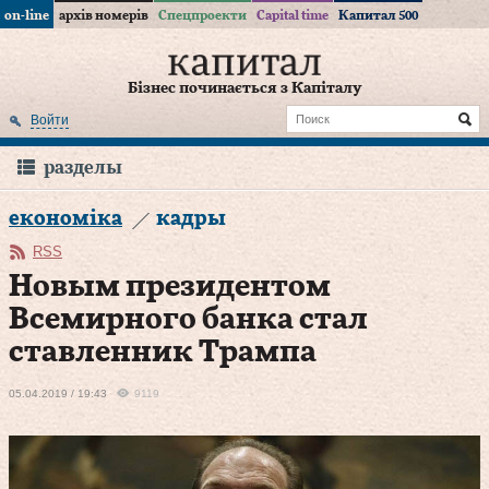
on-line
архів номерів
Спецпроекти
Capital time
Капитал 500
Бізнес починається з Капіталу
Войти
разделы
економіка
кадры
RSS
Новым президентом
Всемирного банка стал
ставленник Трампа
05.04.2019 / 19:43
9119