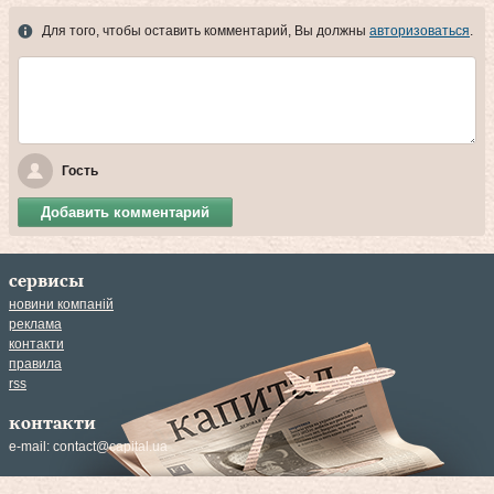
Для того, чтобы оставить комментарий, Вы должны
авторизоваться
.
Гость
Добавить комментарий
сервисы
новини компаній
реклама
контакти
правила
rss
контакти
e-mail:
contact@capital.ua