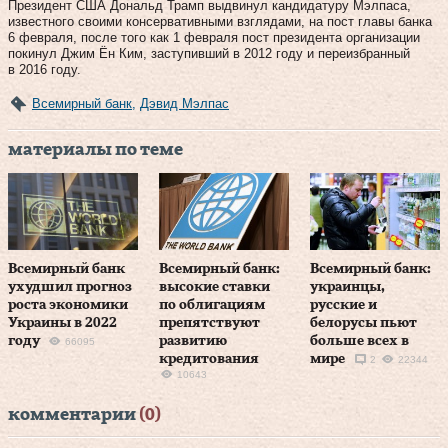
Президент США Дональд Трамп выдвинул кандидатуру Мэлпаса,
известного своими консервативными взглядами, на пост главы банка
6 февраля, после того как 1 февраля пост президента организации
покинул Джим Ён Ким, заступивший в 2012 году и переизбранный
в 2016 году.
Всемирный банк
,
Дэвид Мэлпас
материалы по теме
Всемирный банк
Всемирный банк:
Всемирный банк:
ухудшил прогноз
высокие ставки
украинцы,
роста экономики
по облигациям
русские и
Украины в 2022
препятствуют
белорусы пьют
году
развитию
больше всех в
66095
кредитования
мире
2
22344
10643
комментарии
(0)