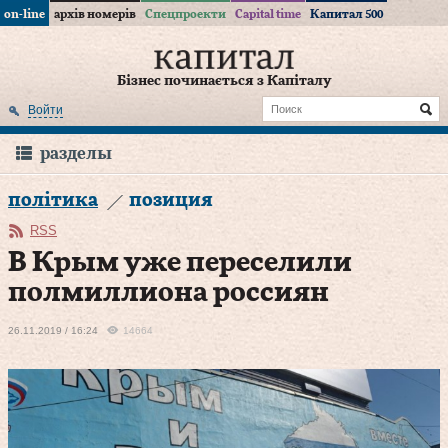
on-line
архів номерів
Спецпроекти
Capital time
Капитал 500
Бізнес починається з Капіталу
Войти
разделы
політика
позиция
RSS
В Крым уже переселили
полмиллиона россиян
26.11.2019 / 16:24
14664