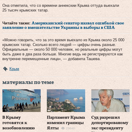
Она отметила, что со времени аннекскии Крыма оттуда выехали
25 тысяч крымских татар.
Читайте также:
Американский сенатор назвал ошибкой свое
заявление о вмешательстве Украины в выборы в США
«Можно говорить, что за это время выехало из Крыма около 25 000
крымских татар. Сколько всего людей — цифры очень разные.
Официальные — около 50 000 человек, но реальные цифры могут
быть даже в два раза больше. Многие ведь не регистрируются как
внутренне перемещенные лица», — добавила Ташева.
Крым
материалы по теме
В Крыму
Парламент Крыма
Суд разрешил
готовятся к
изменил границы
депортированому
возобновлению
Ялты
экс-президенту
23640