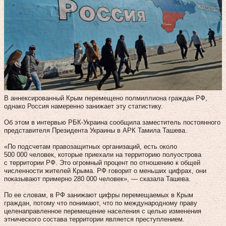
В аннексированный Крым перемещено полмиллиона граждан РФ,
однако Россия намеренно занижает эту статистику.
Об этом в интервью РБК-Украина сообщила заместитель постоянного
представителя Президента Украины в АРК Тамила Ташева.
«По подсчетам правозащитных организаций, есть около
500 000 человек, которые приехали на территорию полуострова
с территории РФ. Это огромный процент по отношению к общей
численности жителей Крыма. РФ говорит о меньших цифрах, они
показывают примерно 280 000 человек», — сказала Ташева.
По ее словам, в РФ занижают цифры перемещаемых в Крым
граждан, потому что понимают, что по международному праву
целенаправленное перемещение населения с целью изменения
этнического состава территории является преступлением.