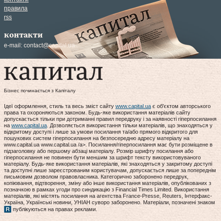
правила
rss
контакти
e-mail:
contact@capital.ua
Бізнес починається з Капіталу
Ідеї оформлення, стиль та весь зміст сайту
www.capital.ua
є об'єктом авторського
права та охороняються законом. Будь-яке використання матеріалів сайту
допускається тільки при дотриманні правил передруку і за наявності гіперпосилання
на
www.capital.ua
. Дозволяється використання тільки матеріалів, що знаходяться у
відкритому доступі і лише за умови посилання та/або прямого відкритого для
пошукових систем гіперпосилання на безпосередню адресу матеріалу на
www.capital.ua www.capital.ua /a>. Посилання/гіперпосилання має бути розміщене в
підзаголовку або першому абзаці матеріалу. Розмір шрифту посилання або
гіперпосилання не повинен бути меншим за шрифт тексту використовуваного
матеріалу. Будь-яке використання матеріалів, які знаходяться у закритому доступі
та доступні лише зареєстрованим користувачам, допускається лише за попереднім
письмовим дозволом правовласника. Категорично заборонено передрук,
копіювання, відтворення, зміну або інше використання матеріалів, опублікованих з
позначкою в рамках угоди про синдикацію з Financial Times Limited. Використання
матеріалів, які містять посилання на агентства France-Presse, Reuters, Інтерфакс-
Україна, Українські новини, УНІАН суворо заборонено. Матеріали, позначені знаком
публікуються на правах реклами.